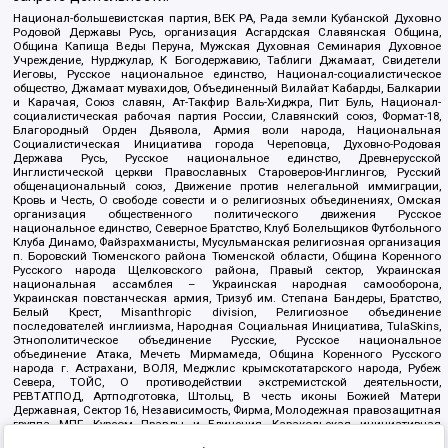
Национал-большевистская партия, ВЕК РА, Рада земли Кубанской Духовно
Родовой Державы Русь, организация Асгардская Славянская Община,
Община Капища Веды Перуна, Мужская Духовная Семинария Духовное
Учреждение, Нурджулар, К Богодержавию, Таблиги Джамаат, Свидетели
Иеговы, Русское национальное единство, Национал-социалистическое
общество, Джамаат мувахидов, Объединенный Вилайат Кабарды, Балкарии
и Карачая, Союз славян, Ат-Такфир Валь-Хиджра, Пит Буль, Национал-
социалистическая рабочая партия России, Славянский союз, Формат-18,
Благородный Орден Дьявола, Армия воли народа, Национальная
Социалистическая Инициатива города Череповца, Духовно-Родовая
Держава Русь, Русское национальное единство, Древнерусской
Инглистической церкви Православных Староверов-Инглингов, Русский
общенациональный союз, Движение против нелегальной иммиграции,
Кровь и Честь, О свободе совести и о религиозных объединениях, Омская
организация общественного политического движения Русское
национальное единство, Северное Братство, Клуб Болельщиков Футбольного
Клуба Динамо, Файзрахманисты, Мусульманская религиозная организация
п. Боровский Тюменского района Тюменской области, Община Коренного
Русского народа Щелковского района, Правый сектор, Украинская
национальная ассамблея – Украинская народная самооборона,
Украинская повстанческая армия, Тризуб им. Степана Бандеры, Братство,
Белый Крест, Misanthropic division, Религиозное объединение
последователей инглиизма, Народная Социальная Инициатива, TulaSkins,
Этнополитическое объединение Русские, Русское национальное
объединение Атака, Мечеть Мирмамеда, Община Коренного Русского
народа г. Астрахани, ВОЛЯ, Меджлис крымскотатарского народа, Рубеж
Севера, ТОЙС, О противодействии экстремистской деятельности,
РЕВТАТПОД, Артподготовка, Штольц, В честь иконы Божией Матери
Державная, Сектор 16, Независимость, Фирма, Молодежная правозащитная
группа МПГ, Курсом Правды и Единения, Каракольская инициативная
группа, Автоград Крю, Союз Славянских Сил Руси, Алля-Аят,