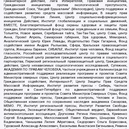
Гуманитарное действие, Лига Избирателей, Правовая инициатива,
Гражданская инициатива против экологической преступности,
Гражданский Союз, "Хасдей Ерушалаим" (Милосердие), Центр поддержки и
содействия развитию средств массовой информации, В защиту прав
заключенных, Горячая Линия, Центр социально-информационных
инициатив Действие, Институт глобализации и социальных движений,
ВМЕСТЕ, Благотворительный фонд охраны здоровья и защиты прав
граждан, Благотворительный фонд помощи осужденным и их семьям, Фонд
Тольятти, Новое время, Серебряная тайга, Так-Так-Так, центр Сова, центр
Анна, Проект Апрель, Самарская губерния, Эра здоровья, Мемориал,
Аналитический Центр Юрия Левады, Издательство Парк Гагарина, Фонд
содействия имени Андрея Рылькова, Сфера, Уральская правозащитная
группа, Женщины Евразии, СИБАЛЬТ, Институт прав человека, Фонд защиты
гласности, Российский исследовательский центр по правам человека,
Дальневосточный центр развития гражданских инициатив и социального
партнерства, Пермский региональный правозащитный центр, Гражданское
действие, Центр независимых социологических исследований, Сутяжник,
АКАДЕМИЯ ПО ПРАВАМ ЧЕЛОВЕКА, Частное учреждение в Калининграде по
административной поддержке реализации программ и проектов Совета
Министров северных стран, Центр развития некоммерческих организаций,
Гражданское содействие, Интернешнл-Р, Центр Защиты Прав Средств
Массовой Информации, Институт развития прессы - Сибирь, Частное
учреждение в Санкт-Петербурге по административной поддержке
реализации программ и проектов Совета Министров Северных Стран, Фонд
поддержки свободы прессы, Гражданский контроль, Человек и Закон,
Общественная комиссия по сохранению наследия академика Сахарова,
МЕМО. РУ, Институт региональной прессы, Институт Развития Свободы
Информации, Экозащита!-Женсовет, Общественный вердикт, Евразийская
антимонопольная ассоциация, Дзугкоева Регина Николаевна, Кривенко
Сергей Владимирович, Милославский Павел Юрьевич, Шнырова Ольга
Вадимовна, Чанышева Лилия Айратовна, Сидорович Ольга Борисовна,
Туровский Александр Алексеевич, Васильева Анастасия Евгеньевна, Ривина