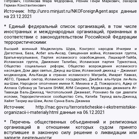
Петрович, Полякова Мара Федоровна, Резник Генри Маркович, Захаров
Герман Константинович
Источник:
http://unro.minjust.ru/NKOForeignAgent.aspx
данные
на
23.12.2021
* Единый федеральный список организаций, в том числе
иностранных и международных организаций, признанных в
соответствии с законодательством Российской Федерации
террористическими:
Высший военный Маджлисуль Шура, Конгресс народов Ичкерии и
Дагестана, База, Асбат аль-Ансар, Священная война, Исламская группа,
Братья-мусульмане, Партия исламского освобождения, Лашкар-И-Тайба,
Исламская группа, Движение Талибан, Исламская партия Туркестана,
Общество социальных реформ, Общество возрождения исламского
наследия, Дом двух святых, Джунд аш-Шам, Исламский джихад – Джамаат
моджахедов, Аль-Каида в странах исламского Магриба, Имарат Кавказ,
АБТО, Правый сектор, Исламское государство, Джабха аль-Нусра ли-Ахль
аш-Шам, Народное ополчение имени К. Минина и Д. Пожарского, Аджр от
Аллаха Субхану уа Тагьаля SHAM, АУМ Синрике, Муджахеды джамаата Ат-
Тавхида Валь-Джихад, Чистопольский Джамаат, Рохнамо ба суи давлати
исломи, Террористическое сообщество Сеть, Катиба Таухид валь-Джихад,
Хайят Тахрир аш-Шам, Ахлю Сунна Валь Джамаа
Источник:
http://nac.gov.ru/terroristicheskie-i-ekstremistskie-
organizacii-i-materialy.html
данные на
06.12.2021
* Перечень общественных объединений и религиозных
организаций в отношении которых судом принято
вступившее в законную силу решение о ликвидации или
запрете деятельности: