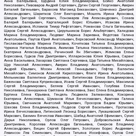
Анна Валерьевна, Бурдина Юлия Владимировна, Бойко Анатолий
Николаевич, Пивоваров Андрей Сергеевич, Дугин Сергей Георгиевич, Аверин
Виталий Евгеньевич, Барахоев Магомед Бекханович, Шевченко Дмитрий
Александрович, Шарипков Олег Викторович, Мошель Ирина Ароновна,
Шведов Григорий Сергеевич, Пономарев Лев Александрович, Созаев
Валерий Валерьевич, Каргалицкий Борис Юльевич, Исакова Ирина
Александровна, Исламов Тимур Рифгатович, Романова Ольга Евгеньевна,
Щаров Сергей Алексадрович, Цирульников Борис Альбертович, Халидова
Марина Владимировна, Людевиг Марина Зариевна, Федотова Галина
Анатольевна, Паутов Юрий Анатольевич, Верховский Александр Маркович,
Пислакова-Паркер Марина Петровна, Кочеткова Татьяна Владимировна,
Чуркина Наталья Валерьевна, Акимова Татьяна Николаевна, Золотарева
Екатерина Александровна, Рачинский Ян Збигневич, Жемкова Елена
Борисовна, Гудков Лев Дмитриевич, Илларионова Юлия Юрьевна, Саранг
Анна Васильевна, Захарова Светлана Сергеевна, Щур Татьяна Михайловна,
Щур Николай Алексеевич, Аверин Владимир Анатольевич, Блинушов
Андрей Юрьевич, Мосин Алексей Геннадьевич, Гефтер Валентин
Михайлович, Симонов Алексей Кириллович, Флиге Ирина Анатольевна,
Мельникова Валентина Дмитриевна, Вититинова Елена Владимировна,
Баженова Светлана Куприяновна, Исаев Сергей Владимирович, Максимов
Сергей Владимирович, Беляев Сергей Иванович, Голубева Елена
Николаевна, Ганнушкина Светлана Алексеевна, Закс Елена Владимировна,
Буртина Елена Юрьевна, Гендель Людмила Залмановна, Кокорина
Екатерина Алексеевна, Шуманов Илья Вячеславович, Арапова Галина
Юрьевна, Свечников Анатолий Мариевич, Прохоров Вадим Юрьевич,
Шахова Елена Владимировна, Подузов Сергей Васильевич, Протасова
Ирина Вячеславовна, Литинский Леонид Борисович, Лукашевский Сергей
Маркович, Бахмин Вячеслав Иванович, Шабад Анатолий Ефимович, Сухих
Дарья Николаевна, Орлов Олег Петрович, Добровольская Анна
Дмитриевна, Королева Александра Евгеньевна, Смирнов Владимир
Александрович, Вицин Сергей Ефимович, Золотухин Борис Андреевич,
Левинсон Лев Семенович, Локшина Татьяна Иосифовна, Орлов Олег