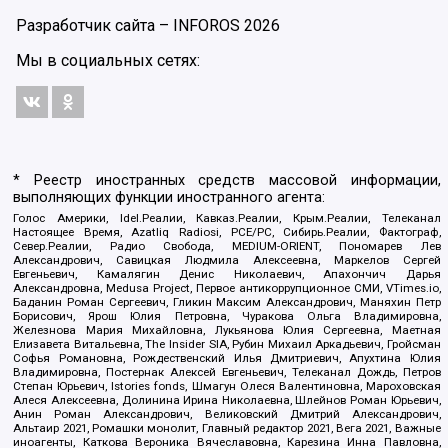
Разработчик сайта –
INFOROS
2026
Мы в социальных сетях:
* Реестр иностранных средств массовой информации,
выполняющих функции иностранного агента:
Голос Америки, Idel.Реалии, Кавказ.Реалии, Крым.Реалии, Телеканал
Настоящее Время, Azatliq Radiosi, PCE/PC, Сибирь.Реалии, Фактограф,
Север.Реалии, Радио Свобода, MEDIUM-ORIENT, Пономарев Лев
Александрович, Савицкая Людмила Алексеевна, Маркелов Сергей
Евгеньевич, Камалягин Денис Николаевич, Апахончич Дарья
Александровна, Medusa Project, Первое антикоррупционное СМИ, VTimes.io,
Баданин Роман Сергеевич, Гликин Максим Александрович, Маняхин Петр
Борисович, Ярош Юлия Петровна, Чуракова Ольга Владимировна,
Железнова Мария Михайловна, Лукьянова Юлия Сергеевна, Маетная
Елизавета Витальевна, The Insider SIA, Рубин Михаил Аркадьевич, Гройсман
Софья Романовна, Рождественский Илья Дмитриевич, Апухтина Юлия
Владимировна, Постернак Алексей Евгеньевич, Телеканал Дождь, Петров
Степан Юрьевич, Istories fonds, Шмагун Олеся Валентиновна, Мароховская
Алеся Алексеевна, Долинина Ирина Николаевна, Шлейнов Роман Юрьевич,
Анин Роман Александрович, Великовский Дмитрий Александрович,
Альтаир 2021, Ромашки монолит, Главный редактор 2021, Вега 2021, Важные
иноагенты, Каткова Вероника Вячеславовна, Карезина Инна Павловна,