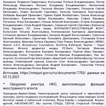
Кузьмина Людмила Гавриловна, Костылева Полина Владимировна, Лютов
Александр Иванович, Жилкин Владимир Владимирович, Жилинский
Владимир Александрович, Тихонов Михаил Сергеевич, Пискунов Сергей
Евгеньевич, Ковин Виталий Сергеевич, Кильтау Екатерина Викторовна,
Любарев Аркадий Ефимович, Гурман Юрий Альбертович, Грезев Александр
Викторович, Важенков Артем Валерьевич, Иванова София Юрьевна,
Пигалкин Илья Валерьевич, Петров Алексей Викторович, Егоров Владимир
Владимирович, Гусев Андрей Юрьевич, Смирнов Сергей Сергеевич, Верзилов
Петр Юрьевич, ЗП, Зона права, ЖУРНАЛИСТ-ИНОСТРАННЫЙ АГЕНТ,
Вольтская Татьяна Анатольевна, Клепиковская Екатерина Дмитриевна,
Сотников Даниил Владимирович, Захаров Андрей Вячеславович, Симонов
Евгений Алексеевич, Сурначева Елизавета Дмитриевна, Соловьева Елена
Анатольевна, Арапова Галина Юрьевна, Перл Роман Александрович, МЕМО,
Mason G.E.S. Anonymous Foundation, Stichting Bellingcat, Якутия – Наше
Мнение, Москоу диджитал медиа, РС-Балт, Заговора Максим
Александрович, Ветошкина Валерия Валерьевна, Павлов Иван Юрьевич,
Скворцова Елена Сергеевна, Оленичев Максим Владимирович, Как бы
инагент, Кочетков Игорь Викторович, Иркутский союз библиофилов, Честные
выборы, Нобелевский призыв, Еланчик Олег Александрович, Григорьева
Алина Александровна, Григорьев Андрей Валерьевич , Гималова Регина
Эмилевна, Хисамова Регина Фаритовна
Источник:
https://minjust.gov.ru/ru/documents/7755/
данные на
03.12.2021
* Сведения реестра НКО, выполняющих функции
иностранного агента:
Гражданин.Армия.Право, Нижегородский центр немецкой и европейской
культуры, Центр гендерных исследований, Фонд защиты прав граждан Штаб,
Институт права и публичной политики, Фонд борьбы с коррупцией, Альянс
врачей, НАСИЛИЮ.НЕТ, Мы против СПИДа, СВЕЧА, Открытый Петербург,