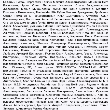
Баданин Роман Сергеевич, Гликин Максим Александрович, Маняхин Петр
Борисович, Ярош Юлия Петровна, Чуракова Ольга Владимировна,
Железнова Мария Михайловна, Лукьянова Юлия Сергеевна, Маетная
Елизавета Витальевна, The Insider SIA, Рубин Михаил Аркадьевич, Гройсман
Софья Романовна, Рождественский Илья Дмитриевич, Апухтина Юлия
Владимировна, Постернак Алексей Евгеньевич, Телеканал Дождь, Петров
Степан Юрьевич, Istories fonds, Шмагун Олеся Валентиновна, Мароховская
Алеся Алексеевна, Долинина Ирина Николаевна, Шлейнов Роман Юрьевич,
Анин Роман Александрович, Великовский Дмитрий Александрович,
Альтаир 2021, Ромашки монолит, Главный редактор 2021, Вега 2021, Важные
иноагенты, Каткова Вероника Вячеславовна, Карезина Инна Павловна,
Кузьмина Людмила Гавриловна, Костылева Полина Владимировна, Лютов
Александр Иванович, Жилкин Владимир Владимирович, Жилинский
Владимир Александрович, Тихонов Михаил Сергеевич, Пискунов Сергей
Евгеньевич, Ковин Виталий Сергеевич, Кильтау Екатерина Викторовна,
Любарев Аркадий Ефимович, Гурман Юрий Альбертович, Грезев Александр
Викторович, Важенков Артем Валерьевич, Иванова София Юрьевна,
Пигалкин Илья Валерьевич, Петров Алексей Викторович, Егоров Владимир
Владимирович, Гусев Андрей Юрьевич, Смирнов Сергей Сергеевич, Верзилов
Петр Юрьевич, ЗП, Зона права, ЖУРНАЛИСТ-ИНОСТРАННЫЙ АГЕНТ,
Вольтская Татьяна Анатольевна, Клепиковская Екатерина Дмитриевна,
Сотников Даниил Владимирович, Захаров Андрей Вячеславович, Симонов
Евгений Алексеевич, Сурначева Елизавета Дмитриевна, Соловьева Елена
Анатольевна, Арапова Галина Юрьевна, Перл Роман Александрович, МЕМО,
Mason G.E.S. Anonymous Foundation, Stichting Bellingcat, Якутия – Наше
Мнение, Москоу диджитал медиа, РС-Балт, Заговора Максим
Александрович, Ветошкина Валерия Валерьевна, Павлов Иван Юрьевич,
Скворцова Елена Сергеевна, Оленичев Максим Владимирович, Как бы
инагент, Кочетков Игорь Викторович, Иркутский союз библиофилов, Честные
выборы, Нобелевский призыв, Еланчик Олег Александрович, Григорьева
Алина Александровна, Григорьев Андрей Валерьевич , Гималова Регина
Эмилевна, Хисамова Регина Фаритовна