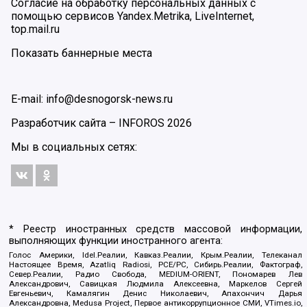
Согласие на обработку персональных данных с
помощью сервисов Yandex.Metrika, LiveInternet,
top.mail.ru
Показать баннерные места
E-mail: info@desnogorsk-news.ru
Разработчик сайта –
INFOROS
2026
Мы в социальных сетях:
* Реестр иностранных средств массовой информации,
выполняющих функции иностранного агента:
Голос Америки, Idel.Реалии, Кавказ.Реалии, Крым.Реалии, Телеканал
Настоящее Время, Azatliq Radiosi, PCE/PC, Сибирь.Реалии, Фактограф,
Север.Реалии, Радио Свобода, MEDIUM-ORIENT, Пономарев Лев
Александрович, Савицкая Людмила Алексеевна, Маркелов Сергей
Евгеньевич, Камалягин Денис Николаевич, Апахончич Дарья
Александровна, Medusa Project, Первое антикоррупционное СМИ, VTimes.io,