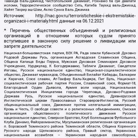
Тавхида Валь-Джихад, Чистопольский Джамаат, Рохнамо ба суи давлати
исломи, Террористическое сообщество Сеть, Катиба Таухид валь-Джихад,
Хайят Тахрир аш-Шам, Ахлю Сунна Валь Джамаа
Источник:
http://nac.gov.ru/terroristicheskie-i-ekstremistskie-
organizacii-i-materialy.html
данные на
06.12.2021
* Перечень общественных объединений и религиозных
организаций в отношении которых судом принято
вступившее в законную силу решение о ликвидации или
запрете деятельности:
Национал-большевистская партия, ВЕК РА, Рада земли Кубанской Духовно
Родовой Державы Русь, организация Асгардская Славянская Община,
Община Капища Веды Перуна, Мужская Духовная Семинария Духовное
Учреждение, Нурджулар, К Богодержавию, Таблиги Джамаат, Свидетели
Иеговы, Русское национальное единство, Национал-социалистическое
общество, Джамаат мувахидов, Объединенный Вилайат Кабарды, Балкарии
и Карачая, Союз славян, Ат-Такфир Валь-Хиджра, Пит Буль, Национал-
социалистическая рабочая партия России, Славянский союз, Формат-18,
Благородный Орден Дьявола, Армия воли народа, Национальная
Социалистическая Инициатива города Череповца, Духовно-Родовая
Держава Русь, Русское национальное единство, Древнерусской
Инглистической церкви Православных Староверов-Инглингов, Русский
общенациональный союз, Движение против нелегальной иммиграции,
Кровь и Честь, О свободе совести и о религиозных объединениях, Омская
организация общественного политического движения Русское
национальное единство, Северное Братство, Клуб Болельщиков Футбольного
Клуба Динамо, Файзрахманисты, Мусульманская религиозная организация
п. Боровский Тюменского района Тюменской области, Община Коренного
Русского народа Щелковского района, Правый сектор, Украинская
национальная ассамблея – Украинская народная самооборона,