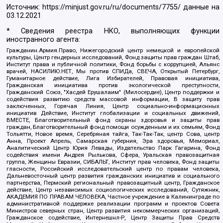
Источник:
https://minjust.gov.ru/ru/documents/7755/
данные на
03.12.2021
* Сведения реестра НКО, выполняющих функции
иностранного агента:
Гражданин.Армия.Право, Нижегородский центр немецкой и европейской
культуры, Центр гендерных исследований, Фонд защиты прав граждан Штаб,
Институт права и публичной политики, Фонд борьбы с коррупцией, Альянс
врачей, НАСИЛИЮ.НЕТ, Мы против СПИДа, СВЕЧА, Открытый Петербург,
Гуманитарное действие, Лига Избирателей, Правовая инициатива,
Гражданская инициатива против экологической преступности,
Гражданский Союз, "Хасдей Ерушалаим" (Милосердие), Центр поддержки и
содействия развитию средств массовой информации, В защиту прав
заключенных, Горячая Линия, Центр социально-информационных
инициатив Действие, Институт глобализации и социальных движений,
ВМЕСТЕ, Благотворительный фонд охраны здоровья и защиты прав
граждан, Благотворительный фонд помощи осужденным и их семьям, Фонд
Тольятти, Новое время, Серебряная тайга, Так-Так-Так, центр Сова, центр
Анна, Проект Апрель, Самарская губерния, Эра здоровья, Мемориал,
Аналитический Центр Юрия Левады, Издательство Парк Гагарина, Фонд
содействия имени Андрея Рылькова, Сфера, Уральская правозащитная
группа, Женщины Евразии, СИБАЛЬТ, Институт прав человека, Фонд защиты
гласности, Российский исследовательский центр по правам человека,
Дальневосточный центр развития гражданских инициатив и социального
партнерства, Пермский региональный правозащитный центр, Гражданское
действие, Центр независимых социологических исследований, Сутяжник,
АКАДЕМИЯ ПО ПРАВАМ ЧЕЛОВЕКА, Частное учреждение в Калининграде по
административной поддержке реализации программ и проектов Совета
Министров северных стран, Центр развития некоммерческих организаций,
Гражданское содействие, Интернешнл-Р, Центр Защиты Прав Средств