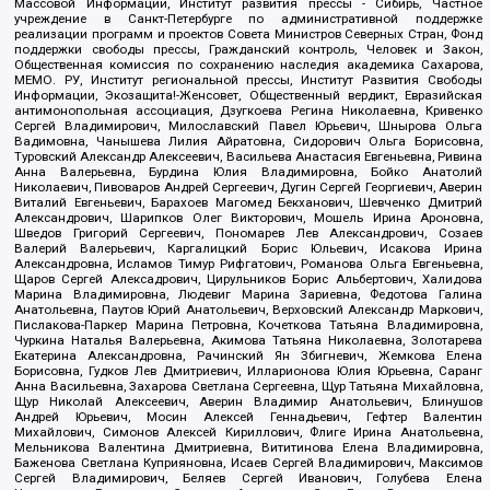
Массовой Информации, Институт развития прессы - Сибирь, Частное
учреждение в Санкт-Петербурге по административной поддержке
реализации программ и проектов Совета Министров Северных Стран, Фонд
поддержки свободы прессы, Гражданский контроль, Человек и Закон,
Общественная комиссия по сохранению наследия академика Сахарова,
МЕМО. РУ, Институт региональной прессы, Институт Развития Свободы
Информации, Экозащита!-Женсовет, Общественный вердикт, Евразийская
антимонопольная ассоциация, Дзугкоева Регина Николаевна, Кривенко
Сергей Владимирович, Милославский Павел Юрьевич, Шнырова Ольга
Вадимовна, Чанышева Лилия Айратовна, Сидорович Ольга Борисовна,
Туровский Александр Алексеевич, Васильева Анастасия Евгеньевна, Ривина
Анна Валерьевна, Бурдина Юлия Владимировна, Бойко Анатолий
Николаевич, Пивоваров Андрей Сергеевич, Дугин Сергей Георгиевич, Аверин
Виталий Евгеньевич, Барахоев Магомед Бекханович, Шевченко Дмитрий
Александрович, Шарипков Олег Викторович, Мошель Ирина Ароновна,
Шведов Григорий Сергеевич, Пономарев Лев Александрович, Созаев
Валерий Валерьевич, Каргалицкий Борис Юльевич, Исакова Ирина
Александровна, Исламов Тимур Рифгатович, Романова Ольга Евгеньевна,
Щаров Сергей Алексадрович, Цирульников Борис Альбертович, Халидова
Марина Владимировна, Людевиг Марина Зариевна, Федотова Галина
Анатольевна, Паутов Юрий Анатольевич, Верховский Александр Маркович,
Пислакова-Паркер Марина Петровна, Кочеткова Татьяна Владимировна,
Чуркина Наталья Валерьевна, Акимова Татьяна Николаевна, Золотарева
Екатерина Александровна, Рачинский Ян Збигневич, Жемкова Елена
Борисовна, Гудков Лев Дмитриевич, Илларионова Юлия Юрьевна, Саранг
Анна Васильевна, Захарова Светлана Сергеевна, Щур Татьяна Михайловна,
Щур Николай Алексеевич, Аверин Владимир Анатольевич, Блинушов
Андрей Юрьевич, Мосин Алексей Геннадьевич, Гефтер Валентин
Михайлович, Симонов Алексей Кириллович, Флиге Ирина Анатольевна,
Мельникова Валентина Дмитриевна, Вититинова Елена Владимировна,
Баженова Светлана Куприяновна, Исаев Сергей Владимирович, Максимов
Сергей Владимирович, Беляев Сергей Иванович, Голубева Елена