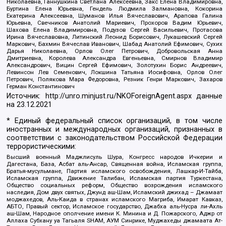
Николаевна, Ганнушкина Светлана Алексеевна, Закс Елена Владимировна,
Буртина Елена Юрьевна, Гендель Людмила Залмановна, Кокорина
Екатерина Алексеевна, Шуманов Илья Вячеславович, Арапова Галина
Юрьевна, Свечников Анатолий Мариевич, Прохоров Вадим Юрьевич,
Шахова Елена Владимировна, Подузов Сергей Васильевич, Протасова
Ирина Вячеславовна, Литинский Леонид Борисович, Лукашевский Сергей
Маркович, Бахмин Вячеслав Иванович, Шабад Анатолий Ефимович, Сухих
Дарья Николаевна, Орлов Олег Петрович, Добровольская Анна
Дмитриевна, Королева Александра Евгеньевна, Смирнов Владимир
Александрович, Вицин Сергей Ефимович, Золотухин Борис Андреевич,
Левинсон Лев Семенович, Локшина Татьяна Иосифовна, Орлов Олег
Петрович, Полякова Мара Федоровна, Резник Генри Маркович, Захаров
Герман Константинович
Источник:
http://unro.minjust.ru/NKOForeignAgent.aspx
данные
на
23.12.2021
* Единый федеральный список организаций, в том числе
иностранных и международных организаций, признанных в
соответствии с законодательством Российской Федерации
террористическими:
Высший военный Маджлисуль Шура, Конгресс народов Ичкерии и
Дагестана, База, Асбат аль-Ансар, Священная война, Исламская группа,
Братья-мусульмане, Партия исламского освобождения, Лашкар-И-Тайба,
Исламская группа, Движение Талибан, Исламская партия Туркестана,
Общество социальных реформ, Общество возрождения исламского
наследия, Дом двух святых, Джунд аш-Шам, Исламский джихад – Джамаат
моджахедов, Аль-Каида в странах исламского Магриба, Имарат Кавказ,
АБТО, Правый сектор, Исламское государство, Джабха аль-Нусра ли-Ахль
аш-Шам, Народное ополчение имени К. Минина и Д. Пожарского, Аджр от
Аллаха Субхану уа Тагьаля SHAM, АУМ Синрике, Муджахеды джамаата Ат-