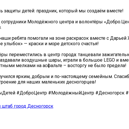
ь защиты детей: праздник, который мы создаём вместе!
а сотрудники Молодёжного центра и волонтёры «Добро.Це
.
наши ребята помогали на зоне раскрасок вместе с Дарьей
е улыбок» — краски и море детского счастья!
ры переместились в центр города: танцевали зажигатель
аздавали воздушные шары, играли в большое LEGO и вмес
тными мелками на асфальте – восторгу не было предела! ️
учился ярким, добрым и по-настоящему семейным. Спасиб
троение для наших маленьких десногорцев!
ыДетей #ДоброЦентр #МолодёжныйЦентр #Десногорск 
 штаб город Десногорск