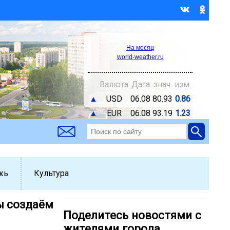
На месяц
world-weather.ru
Валюта
Дата
знач.
изм.
▲
USD
06.08
80.93
0.86
▲
EUR
06.08
93.19
1.23
жь
Культура
ы создаём
Поделитесь новостями с
жителями города