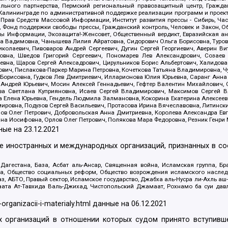
льного партнерства, Пермский региональный правозащитный центр, Граждан
лининграде по административной поддержке реализации программ и проекто
 Прав Средств Массовой Информации, Институт развития прессы - Сибирь, Ча
, Фонд поддержки свободы прессы, Гражданский контроль, Человек и Закон, 
оды Информации, Экозащита!-Женсовет, Общественный вердикт, Евразийская а
 Вадимовна, Чанышева Лилия Айратовна, Сидорович Ольга Борисовна, Туровс
олаевич, Пивоваров Андрей Сергеевич, Дугин Сергей Георгиевич, Аверин В
вна, Шведов Григорий Сергеевич, Пономарев Лев Александрович, Созаев
евна, Щаров Сергей Алексадрович, Цирульников Борис Альбертович, Халидо
ович, Пислакова-Паркер Марина Петровна, Кочеткова Татьяна Владимировна, Ч
Борисовна, Гудков Лев Дмитриевич, Илларионова Юлия Юрьевна, Саранг Анна
Андрей Юрьевич, Мосин Алексей Геннадьевич, Гефтер Валентин Михайлович,
а Светлана Куприяновна, Исаев Сергей Владимирович, Максимов Сергей Вл
а Елена Юрьевна, Гендель Людмила Залмановна, Кокорина Екатерина Алексее
ровна, Подузов Сергей Васильевич, Протасова Ирина Вячеславовна, Литинск
ов Олег Петрович, Добровольская Анна Дмитриевна, Королева Александра Ев
яна Иосифовна, Орлов Олег Петрович, Полякова Мара Федоровна, Резник Генри
ные на
23.12.2021
ле иностранных и международных организаций, признанных в с
гестана, База, Асбат аль-Ансар, Священная война, Исламская группа, Бра
ана, Общество социальных реформ, Общество возрождения исламского насле
з, АБТО, Правый сектор, Исламское государство, Джабха аль-Нусра ли-Ахль а
та Ат-Тавхида Валь-Джихад, Чистопольский Джамаат, Рохнамо ба суи давлат
-organizacii-i-materialy.html
данные на
06.12.2021
 организаций в отношении которых судом принято вступивше