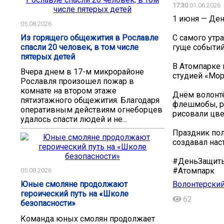
17:30
01.06.2026
1 июня — Ден
05.08.2026
Из горящего общежития в Рославле
С самого утр
спасли 20 человек, в том числе
гуще событий
пятерых детей
В Атомпарке 
Вчера днем в 17-м микрорайоне
студией «Мор
Рославля произошел пожар в
комнате на втором этаже
Днём волонтё
пятиэтажного общежития. Благодаря
флешмобы, р
оперативным действиям огнеборцев
рисовали цве
удалось спасти людей и не...
Праздник пол
создавал нас
#ДеньЗащит
#Атомпарк
05.08.2026
Волонтерский
Юные смоляне продолжают
героический путь на «Школе
62
безопасности»
Команда юных смолян продолжает