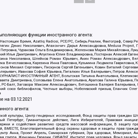
выполняющих функции иностранного агента:
 Настоящее Время, Azatliq Radiosi, PCE/PC, Сибирь.Реалии, Фактограф, Север
ягин Денис Николаевич, Апахончич Дарья Александровна, Medusa Project, П
етровна, Чуракова Ольга Владимировна, Железнова Мария Михайловна, Лукьян
й Илья Дмитриевич, Апухтина Юлия Владимировна, Постернак Алексей Евгеньев
рина Николаевна, Шлейнов Роман Юрьевич, Анин Роман Александрович, Вел
оника Вячеславовна, Карезина Инна Павловна, Кузьмина Людмила Гавриловна
ов Михаил Сергеевич, Пискунов Сергей Евгеньевич, Ковин Виталий Сергеевич
алерьевич, Иванова София Юрьевна, Пигалкин Илья Валерьевич, Петров Алексе
а, ЖУРНАЛИСТ-ИНОСТРАННЫЙ АГЕНТ, Вольтская Татьяна Анатольевна, Клепиков
авета Дмитриевна, Соловьева Елена Анатольевна, Арапова Галина Юрьевна, П
иа, РС-Балт, Заговора Максим Александрович, Ветошкина Валерия Валерьевна
ский союз библиофилов, Честные выборы, Нобелевский призыв, Еланчик Олег
а
е на
03.12.2021
нного агента:
ой культуры, Центр гендерных исследований, Фонд защиты прав граждан Шта
 Петербург, Гуманитарное действие, Лига Избирателей, Правовая инициат
держки и содействия развитию средств массовой информации, В защиту п
ий, ВМЕСТЕ, Благотворительный фонд охраны здоровья и защиты прав граж
, центр Анна, Проект Апрель, Самарская губерния, Эра здоровья, Мемориал,
я группа, Женщины Евразии, СИБАЛЬТ, Институт прав человека, Фонд защиты 