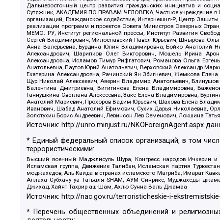
Дальневосточный центр развития гражданских инициатив и социа
Сутяжник, АКАДЕМИЯ ПО ПРАВАМ ЧЕЛОВЕКА, Частное учреждение в Ка
организаций, Гражданское содействие, Интернешнл-Р, Центр Защиты
реализации программ и проектов Совета Министров Северных Стран
МЕМО. РУ, Институт региональной прессы, Институт Развития Своб
Сергей Владимирович, Милославский Павел Юрьевич, Шнырова Ольга
Анна Валерьевна, Бурдина Юлия Владимировна, Бойко Анатолий Ник
Александрович, Шарипков Олег Викторович, Мошель Ирина Ароно
Александровна, Исламов Тимур Рифгатович, Романова Ольга Евгень
Анатольевна, Паутов Юрий Анатольевич, Верховский Александр Марк
Екатерина Александровна, Рачинский Ян Збигневич, Жемкова Елена 
Щур Николай Алексеевич, Аверин Владимир Анатольевич, Блинушов 
Валентина Дмитриевна, Вититинова Елена Владимировна, Баженов
Ганнушкина Светлана Алексеевна, Закс Елена Владимировна, Буртин
Анатолий Мариевич, Прохоров Вадим Юрьевич, Шахова Елена Владими
Иванович, Шабад Анатолий Ефимович, Сухих Дарья Николаевна, Орл
Золотухин Борис Андреевич, Левинсон Лев Семенович, Локшина Тать
Источник:
http://unro.minjust.ru/NKOForeignAgent.aspx
дан
* Единый федеральный список организаций, в том чис
террористическими:
Высший военный Маджлисуль Шура, Конгресс народов Ичкерии и Да
Исламская группа, Движение Талибан, Исламская партия Туркест
моджахедов, Аль-Каида в странах исламского Магриба, Имарат Кавка
Аллаха Субхану уа Тагьаля SHAM, АУМ Синрике, Муджахеды джамаа
Джихад, Хайят Тахрир аш-Шам, Ахлю Сунна Валь Джамаа
Источник:
http://nac.gov.ru/terroristicheskie-i-ekstremistskie
* Перечень общественных объединений и религиозных