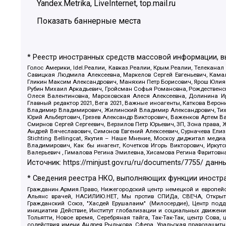
Yandex.Metrika, LiveInternet, top.mail.ru
Показать баннерные места
* Реестр иностранных средств массовой информации, 
Голос Америки, Idel.Реалии, Кавказ.Реалии, Крым.Реалии, Телеканал
Савицкая Людмила Алексеевна, Маркелов Сергей Евгеньевич, Камал
Гликин Максим Александрович, Маняхин Петр Борисович, Ярош Юлия П
Рубин Михаил Аркадьевич, Гройсман Софья Романовна, Рождественски
Олеся Валентиновна, Мароховская Алеся Алексеевна, Долинина И
Главный редактор 2021, Вега 2021, Важные иноагенты, Каткова Вер
Владимир Владимирович, Жилинский Владимир Александрович, Тихон
Юрий Альбертович, Грезев Александр Викторович, Важенков Артем В
Смирнов Сергей Сергеевич, Верзилов Петр Юрьевич, ЗП, Зона прав
Андрей Вячеславович, Симонов Евгений Алексеевич, Сурначева Елиз
Stichting Bellingcat, Якутия – Наше Мнение, Москоу диджитал мед
Владимирович, Как бы инагент, Кочетков Игорь Викторович, Иркут
Валерьевич , Гималова Регина Эмилевна, Хисамова Регина Фаритовн
Источник:
https://minjust.gov.ru/ru/documents/7755/
данны
* Сведения реестра НКО, выполняющих функции иностра
Гражданин.Армия.Право, Нижегородский центр немецкой и европейск
Альянс врачей, НАСИЛИЮ.НЕТ, Мы против СПИДа, СВЕЧА, Открытый
Гражданский Союз, "Хасдей Ерушалаим" (Милосердие), Центр под
инициатив Действие, Институт глобализации и социальных движен
Тольятти, Новое время, Серебряная тайга, Так-Так-Так, центр Сова
содействия имени Андрея Рылькова, Сфера, Уральская правозащитна