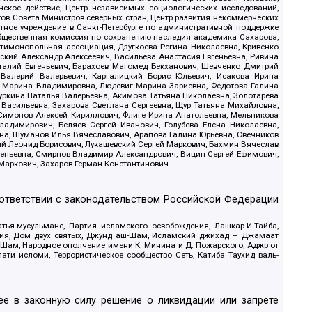
ское действие, Центр независимых социологических исследований,
в Совета Министров северных стран, Центр развития некоммерческих
стное учреждение в Санкт-Петербурге по административной поддержке
Общественная комиссия по сохранению наследия академика Сахарова,
нтимонопольная ассоциация, Дзугкоева Регина Николаевна, Кривенко
кий Александр Алексеевич, Васильева Анастасия Евгеньевна, Ривина
италий Евгеньевич, Барахоев Магомед Бекханович, Шевченко Дмитрий
 Валерий Валерьевич, Каргалицкий Борис Юльевич, Исакова Ирина
ва Марина Владимировна, Людевиг Марина Зариевна, Федотова Галина
уркина Наталья Валерьевна, Акимова Татьяна Николаевна, Золотарева
 Васильевна, Захарова Светлана Сергеевна, Щур Татьяна Михайловна,
 Симонов Алексей Кириллович, Флиге Ирина Анатольевна, Мельникова
адимирович, Беляев Сергей Иванович, Голубева Елена Николаевна,
вна, Шуманов Илья Вячеславович, Арапова Галина Юрьевна, Свечников
ий Леонид Борисович, Лукашевский Сергей Маркович, Бахмин Вячеслав
геньевна, Смирнов Владимир Александрович, Вицин Сергей Ефимович,
 Маркович, Захаров Герман Константинович
оответствии с законодательством Российской Федерации
тья-мусульмане, Партия исламского освобождения, Лашкар-И-Тайба,
дия, Дом двух святых, Джунд аш-Шам, Исламский джихад – Джамаат
ш-Шам, Народное ополчение имени К. Минина и Д. Пожарского, Аджр от
и исломи, Террористическое сообщество Сеть, Катиба Таухид валь-
е в законную силу решение о ликвидации или запрете