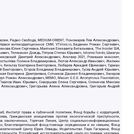
.Реалии, Радио Свобода, MEDIUM-ORIENT, Пономарев Лев Александрович,
ервое антикоррупционное СМИ, VTimes.io, Баданин Роман Сергеевич,
ова Юлия Сергеевна, Маетная Елизавета Витальевна, The Insider SIA,
ич, Телеканал Дождь, Петров Степан Юрьевич, Istories fonds, Шмагун
иковский Дмитрий Александрович, Альтаир 2021, Ромашки монолит,
, Костылева Полина Владимировна, Лютов Александр Иванович, Жилкин
, Кильтау Екатерина Викторовна, Любарев Аркадий Ефимович, Гурман
й Викторович, Егоров Владимир Владимирович, Гусев Андрей Юрьевич,
ская Екатерина Дмитриевна, Сотников Даниил Владимирович, Захаров
ерл Роман Александрович, МЕМО, Mason G.E.S. Anonymous Foundation,
, Павлов Иван Юрьевич, Скворцова Елена Сергеевна, Оленичев Максим
 Александрович, Григорьева Алина Александровна, Григорьев Андрей
б, Институт права и публичной политики, Фонд борьбы с коррупцией,
ива, Гражданская инициатива против экологической преступности,
рав заключенных, Горячая Линия, Центр социально-информационных
дан, Благотворительный фонд помощи осужденным и их семьям, Фонд
 Аналитический Центр Юрия Левады, Издательство Парк Гагарина, Фонд
гласности, Российский исследовательский центр по правам человека,