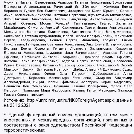
Чуркина Наталья Валерьевна, Акимова Татьяна Николаевна, Золотарева
Екатерина Александровна, Рачинский Ян Збигневич, Жемкова Елена
Борисовна, Гудков Лев Дмитриевич, Илларионова Юлия Юрьевна, Саранг
Анна Васильевна, Захарова Светлана Сергеевна, Щур Татьяна Михайловна,
Щур Николай Алексеевич, Аверин Владимир Анатольевич, Блинушов
Андрей Юрьевич, Мосин Алексей Геннадьевич, Гефтер Валентин
Михайлович, Симонов Алексей Кириллович, Флиге Ирина Анатольевна,
Мельникова Валентина Дмитриевна, Вититинова Елена Владимировна,
Баженова Светлана Куприяновна, Исаев Сергей Владимирович, Максимов
Сергей Владимирович, Беляев Сергей Иванович, Голубева Елена
Николаевна, Ганнушкина Светлана Алексеевна, Закс Елена Владимировна,
Буртина Елена Юрьевна, Гендель Людмила Залмановна, Кокорина
Екатерина Алексеевна, Шуманов Илья Вячеславович, Арапова Галина
Юрьевна, Свечников Анатолий Мариевич, Прохоров Вадим Юрьевич,
Шахова Елена Владимировна, Подузов Сергей Васильевич, Протасова
Ирина Вячеславовна, Литинский Леонид Борисович, Лукашевский Сергей
Маркович, Бахмин Вячеслав Иванович, Шабад Анатолий Ефимович, Сухих
Дарья Николаевна, Орлов Олег Петрович, Добровольская Анна
Дмитриевна, Королева Александра Евгеньевна, Смирнов Владимир
Александрович, Вицин Сергей Ефимович, Золотухин Борис Андреевич,
Левинсон Лев Семенович, Локшина Татьяна Иосифовна, Орлов Олег
Петрович, Полякова Мара Федоровна, Резник Генри Маркович, Захаров
Герман Константинович
Источник:
http://unro.minjust.ru/NKOForeignAgent.aspx
данные
на
23.12.2021
* Единый федеральный список организаций, в том числе
иностранных и международных организаций, признанных в
соответствии с законодательством Российской Федерации
террористическими: