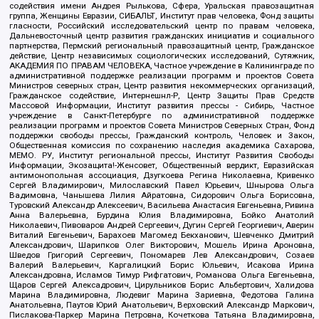
содействия имени Андрея Рылькова, Сфера, Уральская правозащитная
группа, Женщины Евразии, СИБАЛЬТ, Институт прав человека, Фонд защиты
гласности, Российский исследовательский центр по правам человека,
Дальневосточный центр развития гражданских инициатив и социального
партнерства, Пермский региональный правозащитный центр, Гражданское
действие, Центр независимых социологических исследований, Сутяжник,
АКАДЕМИЯ ПО ПРАВАМ ЧЕЛОВЕКА, Частное учреждение в Калининграде по
административной поддержке реализации программ и проектов Совета
Министров северных стран, Центр развития некоммерческих организаций,
Гражданское содействие, Интернешнл-Р, Центр Защиты Прав Средств
Массовой Информации, Институт развития прессы - Сибирь, Частное
учреждение в Санкт-Петербурге по административной поддержке
реализации программ и проектов Совета Министров Северных Стран, Фонд
поддержки свободы прессы, Гражданский контроль, Человек и Закон,
Общественная комиссия по сохранению наследия академика Сахарова,
МЕМО. РУ, Институт региональной прессы, Институт Развития Свободы
Информации, Экозащита!-Женсовет, Общественный вердикт, Евразийская
антимонопольная ассоциация, Дзугкоева Регина Николаевна, Кривенко
Сергей Владимирович, Милославский Павел Юрьевич, Шнырова Ольга
Вадимовна, Чанышева Лилия Айратовна, Сидорович Ольга Борисовна,
Туровский Александр Алексеевич, Васильева Анастасия Евгеньевна, Ривина
Анна Валерьевна, Бурдина Юлия Владимировна, Бойко Анатолий
Николаевич, Пивоваров Андрей Сергеевич, Дугин Сергей Георгиевич, Аверин
Виталий Евгеньевич, Барахоев Магомед Бекханович, Шевченко Дмитрий
Александрович, Шарипков Олег Викторович, Мошель Ирина Ароновна,
Шведов Григорий Сергеевич, Пономарев Лев Александрович, Созаев
Валерий Валерьевич, Каргалицкий Борис Юльевич, Исакова Ирина
Александровна, Исламов Тимур Рифгатович, Романова Ольга Евгеньевна,
Щаров Сергей Алексадрович, Цирульников Борис Альбертович, Халидова
Марина Владимировна, Людевиг Марина Зариевна, Федотова Галина
Анатольевна, Паутов Юрий Анатольевич, Верховский Александр Маркович,
Пислакова-Паркер Марина Петровна, Кочеткова Татьяна Владимировна,