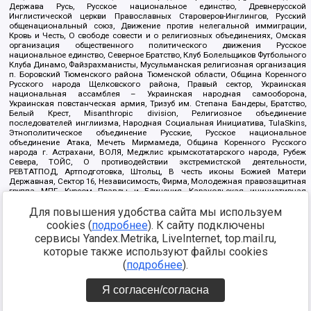
Держава Русь, Русское национальное единство, Древнерусской
Инглистической церкви Православных Староверов-Инглингов, Русский
общенациональный союз, Движение против нелегальной иммиграции,
Кровь и Честь, О свободе совести и о религиозных объединениях, Омская
организация общественного политического движения Русское
национальное единство, Северное Братство, Клуб Болельщиков Футбольного
Клуба Динамо, Файзрахманисты, Мусульманская религиозная организация
п. Боровский Тюменского района Тюменской области, Община Коренного
Русского народа Щелковского района, Правый сектор, Украинская
национальная ассамблея – Украинская народная самооборона,
Украинская повстанческая армия, Тризуб им. Степана Бандеры, Братство,
Белый Крест, Misanthropic division, Религиозное объединение
последователей инглиизма, Народная Социальная Инициатива, TulaSkins,
Этнополитическое объединение Русские, Русское национальное
объединение Атака, Мечеть Мирмамеда, Община Коренного Русского
народа г. Астрахани, ВОЛЯ, Меджлис крымскотатарского народа, Рубеж
Севера, ТОЙС, О противодействии экстремистской деятельности,
РЕВТАТПОД, Артподготовка, Штольц, В честь иконы Божией Матери
Державная, Сектор 16, Независимость, Фирма, Молодежная правозащитная
группа МПГ, Курсом Правды и Единения, Каракольская инициативная
группа, Автоград Крю, Союз Славянских Сил Руси, Алля-Аят,
Благотворительный пансионат Ак Умут, Русская республика Русь,
Для повышения удобства сайта мы используем
Арестантское уголовное единство, Башкорт, Нация и свобода, W.H.С., Фалунь
cookies (
подробнее
). К сайту подключены
Дафа, Иртыш Ultras, Русский Патриотический клуб-Новокузнецк/РПК,
сервисы Yandex.Metrika, LiveInternet, top.mail.ru,
Сибирский державный союз, Фонд борьбы с коррупцией, Фонд защиты прав
граждан, Штабы Навального, Совет граждан СССР Прикубанского округа г.
которые также используют файлы cookies
Краснодара
(
подробнее
).
Источник:
https://minjust.gov.ru/ru/documents/7822/
данные на
08.12.2021
Я согласен/согласна