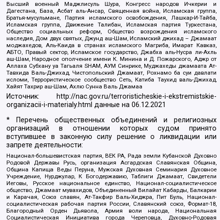
Высший военный Маджлисуль Шура, Конгресс народов Ичкерии и
Дагестана, База, Асбат аль-Ансар, Священная война, Исламская группа,
Братья-мусульмане, Партия исламского освобождения, Лашкар-И-Тайба,
Исламская группа, Движение Талибан, Исламская партия Туркестана,
Общество социальных реформ, Общество возрождения исламского
наследия, Дом двух святых, Джунд аш-Шам, Исламский джихад – Джамаат
моджахедов, Аль-Каида в странах исламского Магриба, Имарат Кавказ,
АБТО, Правый сектор, Исламское государство, Джабха аль-Нусра ли-Ахль
аш-Шам, Народное ополчение имени К. Минина и Д. Пожарского, Аджр от
Аллаха Субхану уа Тагьаля SHAM, АУМ Синрике, Муджахеды джамаата Ат-
Тавхида Валь-Джихад, Чистопольский Джамаат, Рохнамо ба суи давлати
исломи, Террористическое сообщество Сеть, Катиба Таухид валь-Джихад,
Хайят Тахрир аш-Шам, Ахлю Сунна Валь Джамаа
Источник:
http://nac.gov.ru/terroristicheskie-i-ekstremistskie-
organizacii-i-materialy.html
данные на
06.12.2021
* Перечень общественных объединений и религиозных
организаций в отношении которых судом принято
вступившее в законную силу решение о ликвидации или
запрете деятельности:
Национал-большевистская партия, ВЕК РА, Рада земли Кубанской Духовно
Родовой Державы Русь, организация Асгардская Славянская Община,
Община Капища Веды Перуна, Мужская Духовная Семинария Духовное
Учреждение, Нурджулар, К Богодержавию, Таблиги Джамаат, Свидетели
Иеговы, Русское национальное единство, Национал-социалистическое
общество, Джамаат мувахидов, Объединенный Вилайат Кабарды, Балкарии
и Карачая, Союз славян, Ат-Такфир Валь-Хиджра, Пит Буль, Национал-
социалистическая рабочая партия России, Славянский союз, Формат-18,
Благородный Орден Дьявола, Армия воли народа, Национальная
Социалистическая Инициатива города Череповца, Духовно-Родовая