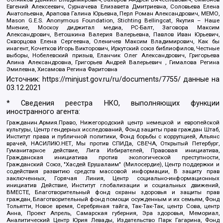
Евгений Алексеевич, Сурначева Елизавета Дмитриевна, Соловьева Елена
Анатольевна, Арапова Галина Юрьевна, Перл Роман Александрович, МЕМО,
Mason G.E.S. Anonymous Foundation, Stichting Bellingcat, Якутия – Наше
Мнение, Москоу диджитал медиа, РС-Балт, Заговора Максим
Александрович, Ветошкина Валерия Валерьевна, Павлов Иван Юрьевич,
Скворцова Елена Сергеевна, Оленичев Максим Владимирович, Как бы
инагент, Кочетков Игорь Викторович, Иркутский союз библиофилов, Честные
выборы, Нобелевский призыв, Еланчик Олег Александрович, Григорьева
Алина Александровна, Григорьев Андрей Валерьевич , Гималова Регина
Эмилевна, Хисамова Регина Фаритовна
Источник:
https://minjust.gov.ru/ru/documents/7755/
данные на
03.12.2021
* Сведения реестра НКО, выполняющих функции
иностранного агента:
Гражданин.Армия.Право, Нижегородский центр немецкой и европейской
культуры, Центр гендерных исследований, Фонд защиты прав граждан Штаб,
Институт права и публичной политики, Фонд борьбы с коррупцией, Альянс
врачей, НАСИЛИЮ.НЕТ, Мы против СПИДа, СВЕЧА, Открытый Петербург,
Гуманитарное действие, Лига Избирателей, Правовая инициатива,
Гражданская инициатива против экологической преступности,
Гражданский Союз, "Хасдей Ерушалаим" (Милосердие), Центр поддержки и
содействия развитию средств массовой информации, В защиту прав
заключенных, Горячая Линия, Центр социально-информационных
инициатив Действие, Институт глобализации и социальных движений,
ВМЕСТЕ, Благотворительный фонд охраны здоровья и защиты прав
граждан, Благотворительный фонд помощи осужденным и их семьям, Фонд
Тольятти, Новое время, Серебряная тайга, Так-Так-Так, центр Сова, центр
Анна, Проект Апрель, Самарская губерния, Эра здоровья, Мемориал,
Аналитический Центр Юрия Левады, Издательство Парк Гагарина, Фонд