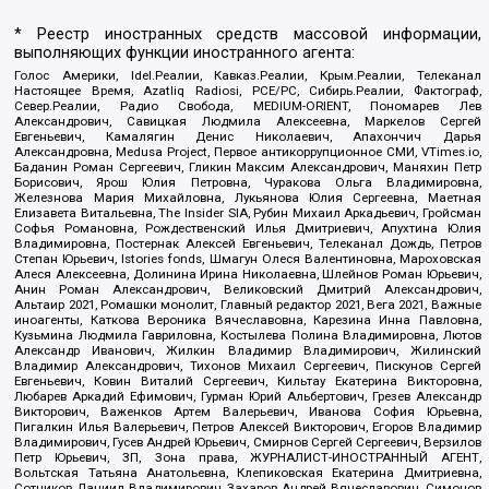
* Реестр иностранных средств массовой информации,
выполняющих функции иностранного агента:
Голос Америки, Idel.Реалии, Кавказ.Реалии, Крым.Реалии, Телеканал
Настоящее Время, Azatliq Radiosi, PCE/PC, Сибирь.Реалии, Фактограф,
Север.Реалии, Радио Свобода, MEDIUM-ORIENT, Пономарев Лев
Александрович, Савицкая Людмила Алексеевна, Маркелов Сергей
Евгеньевич, Камалягин Денис Николаевич, Апахончич Дарья
Александровна, Medusa Project, Первое антикоррупционное СМИ, VTimes.io,
Баданин Роман Сергеевич, Гликин Максим Александрович, Маняхин Петр
Борисович, Ярош Юлия Петровна, Чуракова Ольга Владимировна,
Железнова Мария Михайловна, Лукьянова Юлия Сергеевна, Маетная
Елизавета Витальевна, The Insider SIA, Рубин Михаил Аркадьевич, Гройсман
Софья Романовна, Рождественский Илья Дмитриевич, Апухтина Юлия
Владимировна, Постернак Алексей Евгеньевич, Телеканал Дождь, Петров
Степан Юрьевич, Istories fonds, Шмагун Олеся Валентиновна, Мароховская
Алеся Алексеевна, Долинина Ирина Николаевна, Шлейнов Роман Юрьевич,
Анин Роман Александрович, Великовский Дмитрий Александрович,
Альтаир 2021, Ромашки монолит, Главный редактор 2021, Вега 2021, Важные
иноагенты, Каткова Вероника Вячеславовна, Карезина Инна Павловна,
Кузьмина Людмила Гавриловна, Костылева Полина Владимировна, Лютов
Александр Иванович, Жилкин Владимир Владимирович, Жилинский
Владимир Александрович, Тихонов Михаил Сергеевич, Пискунов Сергей
Евгеньевич, Ковин Виталий Сергеевич, Кильтау Екатерина Викторовна,
Любарев Аркадий Ефимович, Гурман Юрий Альбертович, Грезев Александр
Викторович, Важенков Артем Валерьевич, Иванова София Юрьевна,
Пигалкин Илья Валерьевич, Петров Алексей Викторович, Егоров Владимир
Владимирович, Гусев Андрей Юрьевич, Смирнов Сергей Сергеевич, Верзилов
Петр Юрьевич, ЗП, Зона права, ЖУРНАЛИСТ-ИНОСТРАННЫЙ АГЕНТ,
Вольтская Татьяна Анатольевна, Клепиковская Екатерина Дмитриевна,
Сотников Даниил Владимирович, Захаров Андрей Вячеславович, Симонов