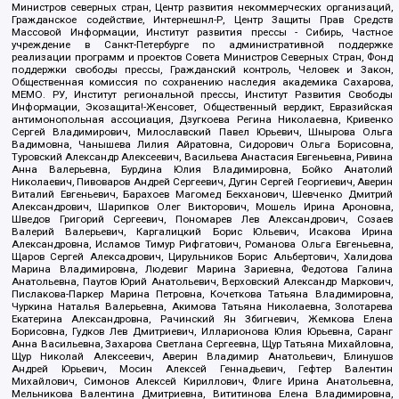
Министров северных стран, Центр развития некоммерческих организаций,
Гражданское содействие, Интернешнл-Р, Центр Защиты Прав Средств
Массовой Информации, Институт развития прессы - Сибирь, Частное
учреждение в Санкт-Петербурге по административной поддержке
реализации программ и проектов Совета Министров Северных Стран, Фонд
поддержки свободы прессы, Гражданский контроль, Человек и Закон,
Общественная комиссия по сохранению наследия академика Сахарова,
МЕМО. РУ, Институт региональной прессы, Институт Развития Свободы
Информации, Экозащита!-Женсовет, Общественный вердикт, Евразийская
антимонопольная ассоциация, Дзугкоева Регина Николаевна, Кривенко
Сергей Владимирович, Милославский Павел Юрьевич, Шнырова Ольга
Вадимовна, Чанышева Лилия Айратовна, Сидорович Ольга Борисовна,
Туровский Александр Алексеевич, Васильева Анастасия Евгеньевна, Ривина
Анна Валерьевна, Бурдина Юлия Владимировна, Бойко Анатолий
Николаевич, Пивоваров Андрей Сергеевич, Дугин Сергей Георгиевич, Аверин
Виталий Евгеньевич, Барахоев Магомед Бекханович, Шевченко Дмитрий
Александрович, Шарипков Олег Викторович, Мошель Ирина Ароновна,
Шведов Григорий Сергеевич, Пономарев Лев Александрович, Созаев
Валерий Валерьевич, Каргалицкий Борис Юльевич, Исакова Ирина
Александровна, Исламов Тимур Рифгатович, Романова Ольга Евгеньевна,
Щаров Сергей Алексадрович, Цирульников Борис Альбертович, Халидова
Марина Владимировна, Людевиг Марина Зариевна, Федотова Галина
Анатольевна, Паутов Юрий Анатольевич, Верховский Александр Маркович,
Пислакова-Паркер Марина Петровна, Кочеткова Татьяна Владимировна,
Чуркина Наталья Валерьевна, Акимова Татьяна Николаевна, Золотарева
Екатерина Александровна, Рачинский Ян Збигневич, Жемкова Елена
Борисовна, Гудков Лев Дмитриевич, Илларионова Юлия Юрьевна, Саранг
Анна Васильевна, Захарова Светлана Сергеевна, Щур Татьяна Михайловна,
Щур Николай Алексеевич, Аверин Владимир Анатольевич, Блинушов
Андрей Юрьевич, Мосин Алексей Геннадьевич, Гефтер Валентин
Михайлович, Симонов Алексей Кириллович, Флиге Ирина Анатольевна,
Мельникова Валентина Дмитриевна, Вититинова Елена Владимировна,