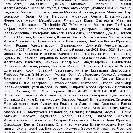
Евгеньевич, Камалягин Денис Николаевич, Апахончич Дарья
Александровна, Medusa Project, Первое антикоррупционное СМИ, VTimes.io,
Баданин Роман Сергеевич, Гликин Максим Александрович, Маняхин Петр
Борисович, Ярош Юлия Петровна, Чуракова Ольга Владимировна,
Железнова Мария Михайловна, Лукьянова Юлия Сергеевна, Маетная
Елизавета Витальевна, The Insider SIA, Рубин Михаил Аркадьевич, Гройсман
Софья Романовна, Рождественский Илья Дмитриевич, Апухтина Юлия
Владимировна, Постернак Алексей Евгеньевич, Телеканал Дождь, Петров
Степан Юрьевич, Istories fonds, Шмагун Олеся Валентиновна, Мароховская
Алеся Алексеевна, Долинина Ирина Николаевна, Шлейнов Роман Юрьевич,
Анин Роман Александрович, Великовский Дмитрий Александрович,
Альтаир 2021, Ромашки монолит, Главный редактор 2021, Вега 2021, Важные
иноагенты, Каткова Вероника Вячеславовна, Карезина Инна Павловна,
Кузьмина Людмила Гавриловна, Костылева Полина Владимировна, Лютов
Александр Иванович, Жилкин Владимир Владимирович, Жилинский
Владимир Александрович, Тихонов Михаил Сергеевич, Пискунов Сергей
Евгеньевич, Ковин Виталий Сергеевич, Кильтау Екатерина Викторовна,
Любарев Аркадий Ефимович, Гурман Юрий Альбертович, Грезев Александр
Викторович, Важенков Артем Валерьевич, Иванова София Юрьевна,
Пигалкин Илья Валерьевич, Петров Алексей Викторович, Егоров Владимир
Владимирович, Гусев Андрей Юрьевич, Смирнов Сергей Сергеевич, Верзилов
Петр Юрьевич, ЗП, Зона права, ЖУРНАЛИСТ-ИНОСТРАННЫЙ АГЕНТ,
Вольтская Татьяна Анатольевна, Клепиковская Екатерина Дмитриевна,
Сотников Даниил Владимирович, Захаров Андрей Вячеславович, Симонов
Евгений Алексеевич, Сурначева Елизавета Дмитриевна, Соловьева Елена
Анатольевна, Арапова Галина Юрьевна, Перл Роман Александрович, МЕМО,
Mason G.E.S. Anonymous Foundation, Stichting Bellingcat, Якутия – Наше
Мнение, Москоу диджитал медиа, РС-Балт, Заговора Максим
Александрович, Ветошкина Валерия Валерьевна, Павлов Иван Юрьевич,
Скворцова Елена Сергеевна, Оленичев Максим Владимирович, Как бы
инагент, Кочетков Игорь Викторович, Иркутский союз библиофилов, Честные
выборы, Нобелевский призыв, Еланчик Олег Александрович, Григорьева