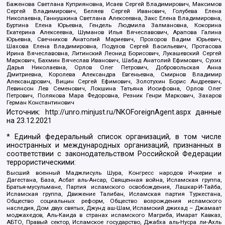
Баженова Светлана Куприяновна, Исаев Сергей Владимирович, Максимов
Сергей Владимирович, Беляев Сергей Иванович, Голубева Елена
Николаевна, Ганнушкина Светлана Алексеевна, Закс Елена Владимировна,
Буртина Елена Юрьевна, Гендель Людмила Залмановна, Кокорина
Екатерина Алексеевна, Шуманов Илья Вячеславович, Арапова Галина
Юрьевна, Свечников Анатолий Мариевич, Прохоров Вадим Юрьевич,
Шахова Елена Владимировна, Подузов Сергей Васильевич, Протасова
Ирина Вячеславовна, Литинский Леонид Борисович, Лукашевский Сергей
Маркович, Бахмин Вячеслав Иванович, Шабад Анатолий Ефимович, Сухих
Дарья Николаевна, Орлов Олег Петрович, Добровольская Анна
Дмитриевна, Королева Александра Евгеньевна, Смирнов Владимир
Александрович, Вицин Сергей Ефимович, Золотухин Борис Андреевич,
Левинсон Лев Семенович, Локшина Татьяна Иосифовна, Орлов Олег
Петрович, Полякова Мара Федоровна, Резник Генри Маркович, Захаров
Герман Константинович
Источник:
http://unro.minjust.ru/NKOForeignAgent.aspx
данные
на
23.12.2021
* Единый федеральный список организаций, в том числе
иностранных и международных организаций, признанных в
соответствии с законодательством Российской Федерации
террористическими:
Высший военный Маджлисуль Шура, Конгресс народов Ичкерии и
Дагестана, База, Асбат аль-Ансар, Священная война, Исламская группа,
Братья-мусульмане, Партия исламского освобождения, Лашкар-И-Тайба,
Исламская группа, Движение Талибан, Исламская партия Туркестана,
Общество социальных реформ, Общество возрождения исламского
наследия, Дом двух святых, Джунд аш-Шам, Исламский джихад – Джамаат
моджахедов, Аль-Каида в странах исламского Магриба, Имарат Кавказ,
АБТО, Правый сектор, Исламское государство, Джабха аль-Нусра ли-Ахль