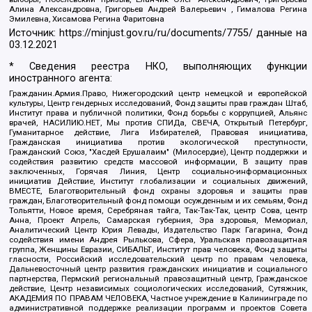
Алина Александровна, Григорьев Андрей Валерьевич , Гималова Регина
Эмилевна, Хисамова Регина Фаритовна
Источник:
https://minjust.gov.ru/ru/documents/7755/
данные на
03.12.2021
* Сведения реестра НКО, выполняющих функции
иностранного агента:
Гражданин.Армия.Право, Нижегородский центр немецкой и европейской
культуры, Центр гендерных исследований, Фонд защиты прав граждан Штаб,
Институт права и публичной политики, Фонд борьбы с коррупцией, Альянс
врачей, НАСИЛИЮ.НЕТ, Мы против СПИДа, СВЕЧА, Открытый Петербург,
Гуманитарное действие, Лига Избирателей, Правовая инициатива,
Гражданская инициатива против экологической преступности,
Гражданский Союз, "Хасдей Ерушалаим" (Милосердие), Центр поддержки и
содействия развитию средств массовой информации, В защиту прав
заключенных, Горячая Линия, Центр социально-информационных
инициатив Действие, Институт глобализации и социальных движений,
ВМЕСТЕ, Благотворительный фонд охраны здоровья и защиты прав
граждан, Благотворительный фонд помощи осужденным и их семьям, Фонд
Тольятти, Новое время, Серебряная тайга, Так-Так-Так, центр Сова, центр
Анна, Проект Апрель, Самарская губерния, Эра здоровья, Мемориал,
Аналитический Центр Юрия Левады, Издательство Парк Гагарина, Фонд
содействия имени Андрея Рылькова, Сфера, Уральская правозащитная
группа, Женщины Евразии, СИБАЛЬТ, Институт прав человека, Фонд защиты
гласности, Российский исследовательский центр по правам человека,
Дальневосточный центр развития гражданских инициатив и социального
партнерства, Пермский региональный правозащитный центр, Гражданское
действие, Центр независимых социологических исследований, Сутяжник,
АКАДЕМИЯ ПО ПРАВАМ ЧЕЛОВЕКА, Частное учреждение в Калининграде по
административной поддержке реализации программ и проектов Совета