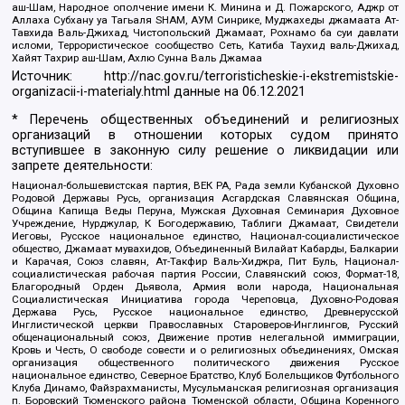
аш-Шам, Народное ополчение имени К. Минина и Д. Пожарского, Аджр от
Аллаха Субхану уа Тагьаля SHAM, АУМ Синрике, Муджахеды джамаата Ат-
Тавхида Валь-Джихад, Чистопольский Джамаат, Рохнамо ба суи давлати
исломи, Террористическое сообщество Сеть, Катиба Таухид валь-Джихад,
Хайят Тахрир аш-Шам, Ахлю Сунна Валь Джамаа
Источник:
http://nac.gov.ru/terroristicheskie-i-ekstremistskie-
organizacii-i-materialy.html
данные на
06.12.2021
* Перечень общественных объединений и религиозных
организаций в отношении которых судом принято
вступившее в законную силу решение о ликвидации или
запрете деятельности:
Национал-большевистская партия, ВЕК РА, Рада земли Кубанской Духовно
Родовой Державы Русь, организация Асгардская Славянская Община,
Община Капища Веды Перуна, Мужская Духовная Семинария Духовное
Учреждение, Нурджулар, К Богодержавию, Таблиги Джамаат, Свидетели
Иеговы, Русское национальное единство, Национал-социалистическое
общество, Джамаат мувахидов, Объединенный Вилайат Кабарды, Балкарии
и Карачая, Союз славян, Ат-Такфир Валь-Хиджра, Пит Буль, Национал-
социалистическая рабочая партия России, Славянский союз, Формат-18,
Благородный Орден Дьявола, Армия воли народа, Национальная
Социалистическая Инициатива города Череповца, Духовно-Родовая
Держава Русь, Русское национальное единство, Древнерусской
Инглистической церкви Православных Староверов-Инглингов, Русский
общенациональный союз, Движение против нелегальной иммиграции,
Кровь и Честь, О свободе совести и о религиозных объединениях, Омская
организация общественного политического движения Русское
национальное единство, Северное Братство, Клуб Болельщиков Футбольного
Клуба Динамо, Файзрахманисты, Мусульманская религиозная организация
п. Боровский Тюменского района Тюменской области, Община Коренного