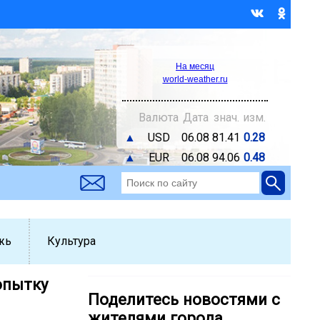
На месяц
world-weather.ru
Валюта
Дата
знач.
изм.
▲
USD
06.08
81.41
0.28
▲
EUR
06.08
94.06
0.48
жь
Культура
опытку
Поделитесь новостями с
жителями города