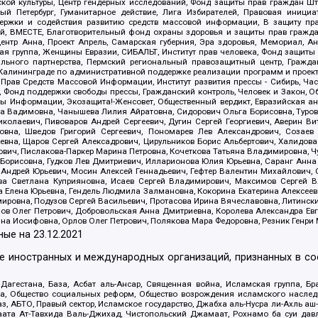
ой культуры, Центр гендерных исследований, Фонд защиты прав граждан Шта
 Петербург, Гуманитарное действие, Лига Избирателей, Правовая инициат
держки и содействия развитию средств массовой информации, В защиту п
ий, ВМЕСТЕ, Благотворительный фонд охраны здоровья и защиты прав граж
, центр Анна, Проект Апрель, Самарская губерния, Эра здоровья, Мемориал,
я группа, Женщины Евразии, СИБАЛЬТ, Институт прав человека, Фонд защиты 
льного партнерства, Пермский региональный правозащитный центр, Граждан
лининграде по административной поддержке реализации программ и проекто
 Прав Средств Массовой Информации, Институт развития прессы - Сибирь, Ча
, Фонд поддержки свободы прессы, Гражданский контроль, Человек и Закон, 
оды Информации, Экозащита!-Женсовет, Общественный вердикт, Евразийская а
 Вадимовна, Чанышева Лилия Айратовна, Сидорович Ольга Борисовна, Туровс
олаевич, Пивоваров Андрей Сергеевич, Дугин Сергей Георгиевич, Аверин В
вна, Шведов Григорий Сергеевич, Пономарев Лев Александрович, Созаев
евна, Щаров Сергей Алексадрович, Цирульников Борис Альбертович, Халидо
ович, Пислакова-Паркер Марина Петровна, Кочеткова Татьяна Владимировна, Ч
Борисовна, Гудков Лев Дмитриевич, Илларионова Юлия Юрьевна, Саранг Анна
Андрей Юрьевич, Мосин Алексей Геннадьевич, Гефтер Валентин Михайлович,
а Светлана Куприяновна, Исаев Сергей Владимирович, Максимов Сергей Вл
а Елена Юрьевна, Гендель Людмила Залмановна, Кокорина Екатерина Алексее
ровна, Подузов Сергей Васильевич, Протасова Ирина Вячеславовна, Литинск
ов Олег Петрович, Добровольская Анна Дмитриевна, Королева Александра Ев
яна Иосифовна, Орлов Олег Петрович, Полякова Мара Федоровна, Резник Генри
ные на
23.12.2021
ле иностранных и международных организаций, признанных в с
гестана, База, Асбат аль-Ансар, Священная война, Исламская группа, Бра
ана, Общество социальных реформ, Общество возрождения исламского насле
з, АБТО, Правый сектор, Исламское государство, Джабха аль-Нусра ли-Ахль а
та Ат-Тавхида Валь-Джихад, Чистопольский Джамаат, Рохнамо ба суи давлат