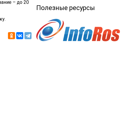
зание – до 20
Полезные ресурсы
жу.