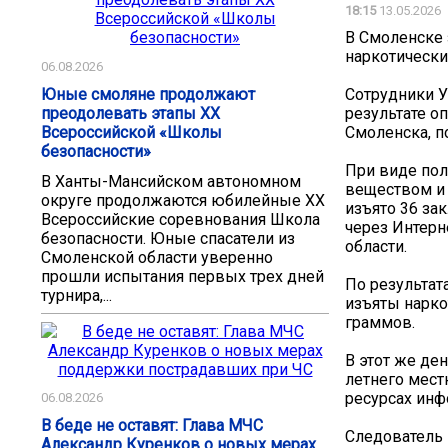
18:15
13.05.2026
В Смоленске
наркотически
06.08.2026
Юные смоляне продолжают
Сотрудники У
преодолевать этапы XX
результате о
Всероссийской «Школы
Смоленска, п
безопасности»
При виде пол
В Ханты-Мансийском автономном
веществом и 
округе продолжаются юбилейные XX
изъято 36 за
Всероссийские соревнования Школа
через Интерн
безопасности. Юные спасатели из
области.
Смоленской области уверенно
прошли испытания первых трех дней
По результат
турнира,...
изъяты нарко
граммов.
В этот же де
летнего мест
ресурсах инф
06.08.2026
В беде не оставят: Глава МЧС
Следователь 
Александр Куренков о новых мерах