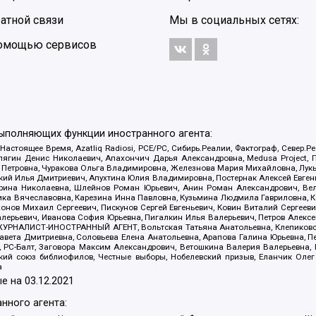
атной связи
Мы в социальных сетях:
 помощью сервисов
выполняющих функции иностранного агента:
 Настоящее Время, Azatliq Radiosi, PCE/PC, Сибирь.Реалии, Фактограф, Север
ягин Денис Николаевич, Апахончич Дарья Александровна, Medusa Project, П
етровна, Чуракова Ольга Владимировна, Железнова Мария Михайловна, Лукьян
й Илья Дмитриевич, Апухтина Юлия Владимировна, Постернак Алексей Евгеньев
рина Николаевна, Шлейнов Роман Юрьевич, Анин Роман Александрович, Вел
оника Вячеславовна, Карезина Инна Павловна, Кузьмина Людмила Гавриловна
ов Михаил Сергеевич, Пискунов Сергей Евгеньевич, Ковин Виталий Сергеевич
алерьевич, Иванова София Юрьевна, Пигалкин Илья Валерьевич, Петров Алексе
а, ЖУРНАЛИСТ-ИНОСТРАННЫЙ АГЕНТ, Вольтская Татьяна Анатольевна, Клепиков
авета Дмитриевна, Соловьева Елена Анатольевна, Арапова Галина Юрьевна, П
иа, РС-Балт, Заговора Максим Александрович, Ветошкина Валерия Валерьевна
ский союз библиофилов, Честные выборы, Нобелевский призыв, Еланчик Олег
а
е на
03.12.2021
нного агента: