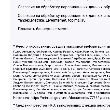
Согласие на обработку персональных данных обр
Согласие на обработку персональных данных с
Yandex.Metrika, LiveInternet, top.mail.ru
Показать баннерные места
* Реестр иностранных средств массовой информации, 
Голос Америки, Idel.Реалии, Кавказ.Реалии, Крым.Реалии, Телеканал
Савицкая Людмила Алексеевна, Маркелов Сергей Евгеньевич, Камал
Гликин Максим Александрович, Маняхин Петр Борисович, Ярош Юлия П
Рубин Михаил Аркадьевич, Гройсман Софья Романовна, Рождественски
Олеся Валентиновна, Мароховская Алеся Алексеевна, Долинина И
Главный редактор 2021, Вега 2021, Важные иноагенты, Каткова Вер
Владимир Владимирович, Жилинский Владимир Александрович, Тихон
Юрий Альбертович, Грезев Александр Викторович, Важенков Артем В
Смирнов Сергей Сергеевич, Верзилов Петр Юрьевич, ЗП, Зона прав
Андрей Вячеславович, Симонов Евгений Алексеевич, Сурначева Елиз
Stichting Bellingcat, Якутия – Наше Мнение, Москоу диджитал мед
Владимирович, Как бы инагент, Кочетков Игорь Викторович, Иркут
Валерьевич , Гималова Регина Эмилевна, Хисамова Регина Фаритовн
Источник:
https://minjust.gov.ru/ru/documents/7755/
данны
* Сведения реестра НКО, выполняющих функции иностра