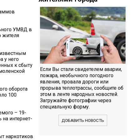
раммов
льного УМВД в
о жителя
еизвестным
а у него
енных к сбыту
Если Вы стали свидетелем аварии,
Смоленской
пожара, необычного погодного
явления, провала дороги или
прорыва теплотрассы, сообщите об
ого оборота
этом в ленте народных новостей.
оло 100
Загружайте фотографии через
специальную форму.
мого – 19-
 на интернет-
ДОБАВИТЬ НОВОСТЬ
ыт наркотиков