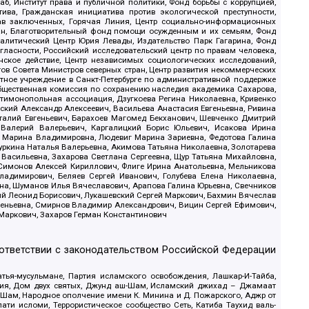
б, Институт права и публичной политики, Фонд борьбы с коррупцией,
ива, Гражданская инициатива против экологической преступности,
рав заключенных, Горячая Линия, Центр социально-информационных
дан, Благотворительный фонд помощи осужденным и их семьям, Фонд
 Аналитический Центр Юрия Левады, Издательство Парк Гагарина, Фонд
гласности, Российский исследовательский центр по правам человека,
ское действие, Центр независимых социологических исследований,
в Совета Министров северных стран, Центр развития некоммерческих
стное учреждение в Санкт-Петербурге по административной поддержке
Общественная комиссия по сохранению наследия академика Сахарова,
нтимонопольная ассоциация, Дзугкоева Регина Николаевна, Кривенко
кий Александр Алексеевич, Васильева Анастасия Евгеньевна, Ривина
италий Евгеньевич, Барахоев Магомед Бекханович, Шевченко Дмитрий
 Валерий Валерьевич, Каргалицкий Борис Юльевич, Исакова Ирина
ва Марина Владимировна, Людевиг Марина Зариевна, Федотова Галина
уркина Наталья Валерьевна, Акимова Татьяна Николаевна, Золотарева
 Васильевна, Захарова Светлана Сергеевна, Щур Татьяна Михайловна,
 Симонов Алексей Кириллович, Флиге Ирина Анатольевна, Мельникова
адимирович, Беляев Сергей Иванович, Голубева Елена Николаевна,
вна, Шуманов Илья Вячеславович, Арапова Галина Юрьевна, Свечников
ий Леонид Борисович, Лукашевский Сергей Маркович, Бахмин Вячеслав
геньевна, Смирнов Владимир Александрович, Вицин Сергей Ефимович,
 Маркович, Захаров Герман Константинович
оответствии с законодательством Российской Федерации
тья-мусульмане, Партия исламского освобождения, Лашкар-И-Тайба,
дия, Дом двух святых, Джунд аш-Шам, Исламский джихад – Джамаат
ш-Шам, Народное ополчение имени К. Минина и Д. Пожарского, Аджр от
и исломи, Террористическое сообщество Сеть, Катиба Таухид валь-