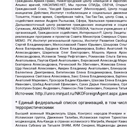
Гражданин.Армия.Право, Нижегородский центр немецкой и европейск
Альянс врачей, НАСИЛИЮ.НЕТ, Мы против СПИДа, СВЕЧА, Открытый
Гражданский Союз, "Хасдей Ерушалаим" (Милосердие), Центр под
инициатив Действие, Институт глобализации и социальных движен
Тольятти, Новое время, Серебряная тайга, Так-Так-Так, центр Сова
содействия имени Андрея Рылькова, Сфера, Уральская правозащитна
Дальневосточный центр развития гражданских инициатив и социа
Сутяжник, АКАДЕМИЯ ПО ПРАВАМ ЧЕЛОВЕКА, Частное учреждение в Ка
организаций, Гражданское содействие, Интернешнл-Р, Центр Защиты
реализации программ и проектов Совета Министров Северных Стран
МЕМО. РУ, Институт региональной прессы, Институт Развития Своб
Сергей Владимирович, Милославский Павел Юрьевич, Шнырова Ольга
Анна Валерьевна, Бурдина Юлия Владимировна, Бойко Анатолий Ник
Александрович, Шарипков Олег Викторович, Мошель Ирина Ароно
Александровна, Исламов Тимур Рифгатович, Романова Ольга Евгень
Анатольевна, Паутов Юрий Анатольевич, Верховский Александр Марк
Екатерина Александровна, Рачинский Ян Збигневич, Жемкова Елена 
Щур Николай Алексеевич, Аверин Владимир Анатольевич, Блинушов 
Валентина Дмитриевна, Вититинова Елена Владимировна, Баженов
Ганнушкина Светлана Алексеевна, Закс Елена Владимировна, Буртин
Анатолий Мариевич, Прохоров Вадим Юрьевич, Шахова Елена Владими
Иванович, Шабад Анатолий Ефимович, Сухих Дарья Николаевна, Орл
Золотухин Борис Андреевич, Левинсон Лев Семенович, Локшина Тать
Источник:
http://unro.minjust.ru/NKOForeignAgent.aspx
дан
* Единый федеральный список организаций, в том чис
террористическими:
Высший военный Маджлисуль Шура, Конгресс народов Ичкерии и Да
Исламская группа, Движение Талибан, Исламская партия Туркест
моджахедов, Аль-Каида в странах исламского Магриба, Имарат Кавка
Аллаха Субхану уа Тагьаля SHAM, АУМ Синрике, Муджахеды джамаа