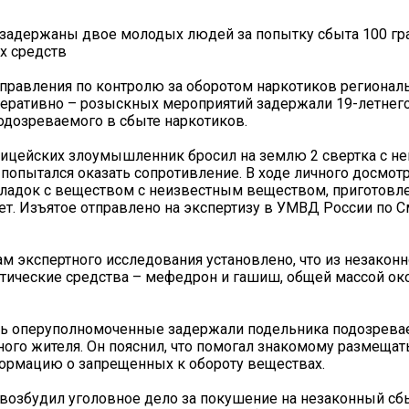
 задержаны двое молодых людей за попытку сбыта 100 г
х средств
правления по контролю за оборотом наркотиков региона
перативно – розыскных мероприятий задержали 19-летнег
одозреваемого в сбыте наркотиков.
ицейских злоумышленник бросил на землю 2 свертка с н
попытался оказать сопротивление. В ходе личного досмотр
кладок с веществом с неизвестным веществом, приготовл
ет. Изъятое отправлено на экспертизу в УМВД России по 
ам экспертного исследования установлено, что из незаконн
тические средства – мефедрон и гашиш, общей массой ок
нь оперуполномоченные задержали подельника подозревае
ного жителя. Он пояснил, что помогал знакомому размещать
ормацию о запрещенных к обороту веществах.
возбудил уголовное дело за покушение на незаконный сб