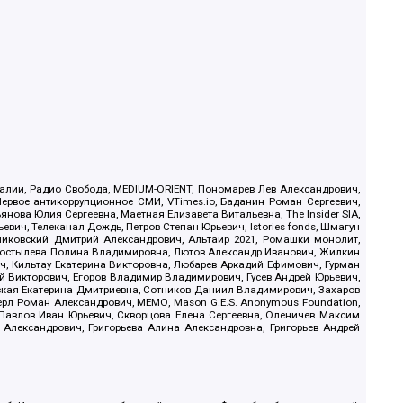
.Реалии, Радио Свобода, MEDIUM-ORIENT, Пономарев Лев Александрович,
ервое антикоррупционное СМИ, VTimes.io, Баданин Роман Сергеевич,
ова Юлия Сергеевна, Маетная Елизавета Витальевна, The Insider SIA,
ич, Телеканал Дождь, Петров Степан Юрьевич, Istories fonds, Шмагун
иковский Дмитрий Александрович, Альтаир 2021, Ромашки монолит,
, Костылева Полина Владимировна, Лютов Александр Иванович, Жилкин
, Кильтау Екатерина Викторовна, Любарев Аркадий Ефимович, Гурман
й Викторович, Егоров Владимир Владимирович, Гусев Андрей Юрьевич,
ская Екатерина Дмитриевна, Сотников Даниил Владимирович, Захаров
ерл Роман Александрович, МЕМО, Mason G.E.S. Anonymous Foundation,
, Павлов Иван Юрьевич, Скворцова Елена Сергеевна, Оленичев Максим
 Александрович, Григорьева Алина Александровна, Григорьев Андрей