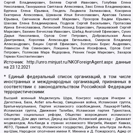
Сергей Владимирович, Беляев Сергей Иванович, Голубева Елена
Николаевна, Ганнушкина Светлана Алексеевна, Закс Елена Владимировна,
Буртина Елена Юрьевна, Гендель Людмила Залмановна, Кокорина
Екатерина Алексеевна, Шуманов Илья Вячеславович, Арапова Галина
Юрьевна, Свечников Анатолий Мариевич, Прохоров Вадим Юрьевич,
Шахова Елена Владимировна, Подузов Сергей Васильевич, Протасова
Ирина Вячеславовна, Литинский Леонид Борисович, Лукашевский Сергей
Маркович, Бахмин Вячеслав Иванович, Шабад Анатолий Ефимович, Сухих
Дарья Николаевна, Орлов Олег Петрович, Добровольская Анна
Дмитриевна, Королева Александра Евгеньевна, Смирнов Владимир
Александрович, Вицин Сергей Ефимович, Золотухин Борис Андреевич,
Левинсон Лев Семенович, Локшина Татьяна Иосифовна, Орлов Олег
Петрович, Полякова Мара Федоровна, Резник Генри Маркович, Захаров
Герман Константинович
Источник:
http://unro.minjust.ru/NKOForeignAgent.aspx
данные
на
23.12.2021
* Единый федеральный список организаций, в том числе
иностранных и международных организаций, признанных в
соответствии с законодательством Российской Федерации
террористическими:
Высший военный Маджлисуль Шура, Конгресс народов Ичкерии и
Дагестана, База, Асбат аль-Ансар, Священная война, Исламская группа,
Братья-мусульмане, Партия исламского освобождения, Лашкар-И-Тайба,
Исламская группа, Движение Талибан, Исламская партия Туркестана,
Общество социальных реформ, Общество возрождения исламского
наследия, Дом двух святых, Джунд аш-Шам, Исламский джихад – Джамаат
моджахедов, Аль-Каида в странах исламского Магриба, Имарат Кавказ,
АБТО, Правый сектор, Исламское государство, Джабха аль-Нусра ли-Ахль
аш-Шам, Народное ополчение имени К. Минина и Д. Пожарского, Аджр от