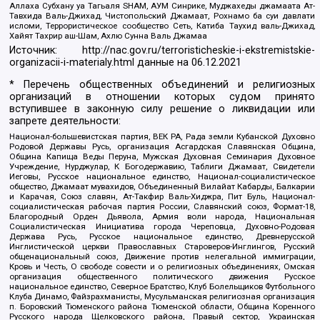
Аллаха Субхану уа Тагьаля SHAM, АУМ Синрике, Муджахеды джамаата Ат-
Тавхида Валь-Джихад, Чистопольский Джамаат, Рохнамо ба суи давлати
исломи, Террористическое сообщество Сеть, Катиба Таухид валь-Джихад,
Хайят Тахрир аш-Шам, Ахлю Сунна Валь Джамаа
Источник:
http://nac.gov.ru/terroristicheskie-i-ekstremistskie-
organizacii-i-materialy.html
данные на
06.12.2021
* Перечень общественных объединений и религиозных
организаций в отношении которых судом принято
вступившее в законную силу решение о ликвидации или
запрете деятельности:
Национал-большевистская партия, ВЕК РА, Рада земли Кубанской Духовно
Родовой Державы Русь, организация Асгардская Славянская Община,
Община Капища Веды Перуна, Мужская Духовная Семинария Духовное
Учреждение, Нурджулар, К Богодержавию, Таблиги Джамаат, Свидетели
Иеговы, Русское национальное единство, Национал-социалистическое
общество, Джамаат мувахидов, Объединенный Вилайат Кабарды, Балкарии
и Карачая, Союз славян, Ат-Такфир Валь-Хиджра, Пит Буль, Национал-
социалистическая рабочая партия России, Славянский союз, Формат-18,
Благородный Орден Дьявола, Армия воли народа, Национальная
Социалистическая Инициатива города Череповца, Духовно-Родовая
Держава Русь, Русское национальное единство, Древнерусской
Инглистической церкви Православных Староверов-Инглингов, Русский
общенациональный союз, Движение против нелегальной иммиграции,
Кровь и Честь, О свободе совести и о религиозных объединениях, Омская
организация общественного политического движения Русское
национальное единство, Северное Братство, Клуб Болельщиков Футбольного
Клуба Динамо, Файзрахманисты, Мусульманская религиозная организация
п. Боровский Тюменского района Тюменской области, Община Коренного
Русского народа Щелковского района, Правый сектор, Украинская