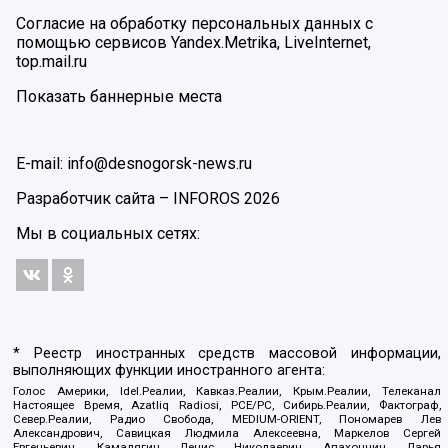
Согласие на обработку персональных данных с
помощью сервисов Yandex.Metrika, LiveInternet,
top.mail.ru
Показать баннерные места
E-mail: info@desnogorsk-news.ru
Разработчик сайта –
INFOROS
2026
Мы в социальных сетях:
* Реестр иностранных средств массовой информации,
выполняющих функции иностранного агента:
Голос Америки, Idel.Реалии, Кавказ.Реалии, Крым.Реалии, Телеканал
Настоящее Время, Azatliq Radiosi, PCE/PC, Сибирь.Реалии, Фактограф,
Север.Реалии, Радио Свобода, MEDIUM-ORIENT, Пономарев Лев
Александрович, Савицкая Людмила Алексеевна, Маркелов Сергей
Евгеньевич, Камалягин Денис Николаевич, Апахончич Дарья