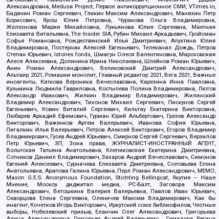
Александровна, Medusa Project, Первое антикоррупционное СМИ, VTimes.io,
Баданин Роман Сергеевич, Гликин Максим Александрович, Маняхин Петр
Борисович, Ярош Юлия Петровна, Чуракова Ольга Владимировна,
Железнова Мария Михайловна, Лукьянова Юлия Сергеевна, Маетная
Елизавета Витальевна, The Insider SIA, Рубин Михаил Аркадьевич, Гройсман
Софья Романовна, Рождественский Илья Дмитриевич, Апухтина Юлия
Владимировна, Постернак Алексей Евгеньевич, Телеканал Дождь, Петров
Степан Юрьевич, Istories fonds, Шмагун Олеся Валентиновна, Мароховская
Алеся Алексеевна, Долинина Ирина Николаевна, Шлейнов Роман Юрьевич,
Анин Роман Александрович, Великовский Дмитрий Александрович,
Альтаир 2021, Ромашки монолит, Главный редактор 2021, Вега 2021, Важные
иноагенты, Каткова Вероника Вячеславовна, Карезина Инна Павловна,
Кузьмина Людмила Гавриловна, Костылева Полина Владимировна, Лютов
Александр Иванович, Жилкин Владимир Владимирович, Жилинский
Владимир Александрович, Тихонов Михаил Сергеевич, Пискунов Сергей
Евгеньевич, Ковин Виталий Сергеевич, Кильтау Екатерина Викторовна,
Любарев Аркадий Ефимович, Гурман Юрий Альбертович, Грезев Александр
Викторович, Важенков Артем Валерьевич, Иванова София Юрьевна,
Пигалкин Илья Валерьевич, Петров Алексей Викторович, Егоров Владимир
Владимирович, Гусев Андрей Юрьевич, Смирнов Сергей Сергеевич, Верзилов
Петр Юрьевич, ЗП, Зона права, ЖУРНАЛИСТ-ИНОСТРАННЫЙ АГЕНТ,
Вольтская Татьяна Анатольевна, Клепиковская Екатерина Дмитриевна,
Сотников Даниил Владимирович, Захаров Андрей Вячеславович, Симонов
Евгений Алексеевич, Сурначева Елизавета Дмитриевна, Соловьева Елена
Анатольевна, Арапова Галина Юрьевна, Перл Роман Александрович, МЕМО,
Mason G.E.S. Anonymous Foundation, Stichting Bellingcat, Якутия – Наше
Мнение, Москоу диджитал медиа, РС-Балт, Заговора Максим
Александрович, Ветошкина Валерия Валерьевна, Павлов Иван Юрьевич,
Скворцова Елена Сергеевна, Оленичев Максим Владимирович, Как бы
инагент, Кочетков Игорь Викторович, Иркутский союз библиофилов, Честные
выборы, Нобелевский призыв, Еланчик Олег Александрович, Григорьева
Алина Александровна, Григорьев Андрей Валерьевич , Гималова Регина