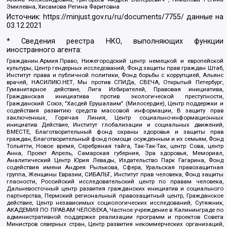
Эмилевна, Хисамова Регина Фаритовна
Источник:
https://minjust.gov.ru/ru/documents/7755/
данные на
03.12.2021
* Сведения реестра НКО, выполняющих функции
иностранного агента:
Гражданин.Армия.Право, Нижегородский центр немецкой и европейской
культуры, Центр гендерных исследований, Фонд защиты прав граждан Штаб,
Институт права и публичной политики, Фонд борьбы с коррупцией, Альянс
врачей, НАСИЛИЮ.НЕТ, Мы против СПИДа, СВЕЧА, Открытый Петербург,
Гуманитарное действие, Лига Избирателей, Правовая инициатива,
Гражданская инициатива против экологической преступности,
Гражданский Союз, "Хасдей Ерушалаим" (Милосердие), Центр поддержки и
содействия развитию средств массовой информации, В защиту прав
заключенных, Горячая Линия, Центр социально-информационных
инициатив Действие, Институт глобализации и социальных движений,
ВМЕСТЕ, Благотворительный фонд охраны здоровья и защиты прав
граждан, Благотворительный фонд помощи осужденным и их семьям, Фонд
Тольятти, Новое время, Серебряная тайга, Так-Так-Так, центр Сова, центр
Анна, Проект Апрель, Самарская губерния, Эра здоровья, Мемориал,
Аналитический Центр Юрия Левады, Издательство Парк Гагарина, Фонд
содействия имени Андрея Рылькова, Сфера, Уральская правозащитная
группа, Женщины Евразии, СИБАЛЬТ, Институт прав человека, Фонд защиты
гласности, Российский исследовательский центр по правам человека,
Дальневосточный центр развития гражданских инициатив и социального
партнерства, Пермский региональный правозащитный центр, Гражданское
действие, Центр независимых социологических исследований, Сутяжник,
АКАДЕМИЯ ПО ПРАВАМ ЧЕЛОВЕКА, Частное учреждение в Калининграде по
административной поддержке реализации программ и проектов Совета
Министров северных стран, Центр развития некоммерческих организаций,