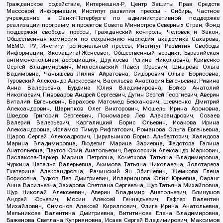
Гражданское содействие, Интернешнл-Р, Центр Защиты Прав Средств
Массовой Информации, Институт развития прессы - Сибирь, Частное
учреждение в Санкт-Петербурге по административной поддержке
реализации программ и проектов Совета Министров Северных Стран, Фонд
поддержки свободы прессы, Гражданский контроль, Человек и Закон,
Общественная комиссия по сохранению наследия академика Сахарова,
МЕМО. РУ, Институт региональной прессы, Институт Развития Свободы
Информации, Экозащита!-Женсовет, Общественный вердикт, Евразийская
антимонопольная ассоциация, Дзугкоева Регина Николаевна, Кривенко
Сергей Владимирович, Милославский Павел Юрьевич, Шнырова Ольга
Вадимовна, Чанышева Лилия Айратовна, Сидорович Ольга Борисовна,
Туровский Александр Алексеевич, Васильева Анастасия Евгеньевна, Ривина
Анна Валерьевна, Бурдина Юлия Владимировна, Бойко Анатолий
Николаевич, Пивоваров Андрей Сергеевич, Дугин Сергей Георгиевич, Аверин
Виталий Евгеньевич, Барахоев Магомед Бекханович, Шевченко Дмитрий
Александрович, Шарипков Олег Викторович, Мошель Ирина Ароновна,
Шведов Григорий Сергеевич, Пономарев Лев Александрович, Созаев
Валерий Валерьевич, Каргалицкий Борис Юльевич, Исакова Ирина
Александровна, Исламов Тимур Рифгатович, Романова Ольга Евгеньевна,
Щаров Сергей Алексадрович, Цирульников Борис Альбертович, Халидова
Марина Владимировна, Людевиг Марина Зариевна, Федотова Галина
Анатольевна, Паутов Юрий Анатольевич, Верховский Александр Маркович,
Пислакова-Паркер Марина Петровна, Кочеткова Татьяна Владимировна,
Чуркина Наталья Валерьевна, Акимова Татьяна Николаевна, Золотарева
Екатерина Александровна, Рачинский Ян Збигневич, Жемкова Елена
Борисовна, Гудков Лев Дмитриевич, Илларионова Юлия Юрьевна, Саранг
Анна Васильевна, Захарова Светлана Сергеевна, Щур Татьяна Михайловна,
Щур Николай Алексеевич, Аверин Владимир Анатольевич, Блинушов
Андрей Юрьевич, Мосин Алексей Геннадьевич, Гефтер Валентин
Михайлович, Симонов Алексей Кириллович, Флиге Ирина Анатольевна,
Мельникова Валентина Дмитриевна, Вититинова Елена Владимировна,
Баженова Светлана Куприяновна, Исаев Сергей Владимирович, Максимов