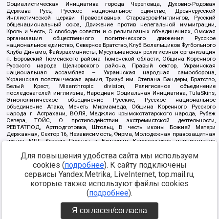
Социалистическая Инициатива города Череповца, Духовно-Родовая
Держава Русь, Русское национальное единство, Древнерусской
Инглистической церкви Православных Староверов-Инглингов, Русский
общенациональный союз, Движение против нелегальной иммиграции,
Кровь и Честь, О свободе совести и о религиозных объединениях, Омская
организация общественного политического движения Русское
национальное единство, Северное Братство, Клуб Болельщиков Футбольного
Клуба Динамо, Файзрахманисты, Мусульманская религиозная организация
п. Боровский Тюменского района Тюменской области, Община Коренного
Русского народа Щелковского района, Правый сектор, Украинская
национальная ассамблея – Украинская народная самооборона,
Украинская повстанческая армия, Тризуб им. Степана Бандеры, Братство,
Белый Крест, Misanthropic division, Религиозное объединение
последователей инглиизма, Народная Социальная Инициатива, TulaSkins,
Этнополитическое объединение Русские, Русское национальное
объединение Атака, Мечеть Мирмамеда, Община Коренного Русского
народа г. Астрахани, ВОЛЯ, Меджлис крымскотатарского народа, Рубеж
Севера, ТОЙС, О противодействии экстремистской деятельности,
РЕВТАТПОД, Артподготовка, Штольц, В честь иконы Божией Матери
Державная, Сектор 16, Независимость, Фирма, Молодежная правозащитная
группа МПГ, Курсом Правды и Единения, Каракольская инициативная
группа, Автоград Крю, Союз Славянских Сил Руси, Алля-Аят,
Благотворительный пансионат Ак Умут, Русская республика Русь,
Для повышения удобства сайта мы используем
Арестантское уголовное единство, Башкорт, Нация и свобода, W.H.С., Фалунь
cookies (
подробнее
). К сайту подключены
Дафа, Иртыш Ultras, Русский Патриотический клуб-Новокузнецк/РПК,
сервисы Yandex.Metrika, LiveInternet, top.mail.ru,
Сибирский державный союз, Фонд борьбы с коррупцией, Фонд защиты прав
граждан, Штабы Навального, Совет граждан СССР Прикубанского округа г.
которые также используют файлы cookies
Краснодара
(
подробнее
).
Источник:
https://minjust.gov.ru/ru/documents/7822/
данные на
08.12.2021
Я согласен/согласна