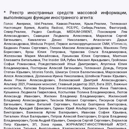
* Реестр иностранных средств массовой информации,
выполняющих функции иностранного агента:
Голос Америки, Idel.Реалии, Кавказ.Реалии, Крым.Реалии, Телеканал
Настоящее Время, Azatliq Radiosi, PCE/PC, Сибирь.Реалии, Фактограф,
Север.Реалии, Радио Свобода, MEDIUM-ORIENT, Пономарев Лев
Александрович, Савицкая Людмила Алексеевна, Маркелов Сергей
Евгеньевич, Камалягин Денис Николаевич, Апахончич Дарья
Александровна, Medusa Project, Первое антикоррупционное СМИ, VTimes.io,
Баданин Роман Сергеевич, Гликин Максим Александрович, Маняхин Петр
Борисович, Ярош Юлия Петровна, Чуракова Ольга Владимировна,
Железнова Мария Михайловна, Лукьянова Юлия Сергеевна, Маетная
Елизавета Витальевна, The Insider SIA, Рубин Михаил Аркадьевич, Гройсман
Софья Романовна, Рождественский Илья Дмитриевич, Апухтина Юлия
Владимировна, Постернак Алексей Евгеньевич, Телеканал Дождь, Петров
Степан Юрьевич, Istories fonds, Шмагун Олеся Валентиновна, Мароховская
Алеся Алексеевна, Долинина Ирина Николаевна, Шлейнов Роман Юрьевич,
Анин Роман Александрович, Великовский Дмитрий Александрович,
Альтаир 2021, Ромашки монолит, Главный редактор 2021, Вега 2021, Важные
иноагенты, Каткова Вероника Вячеславовна, Карезина Инна Павловна,
Кузьмина Людмила Гавриловна, Костылева Полина Владимировна, Лютов
Александр Иванович, Жилкин Владимир Владимирович, Жилинский
Владимир Александрович, Тихонов Михаил Сергеевич, Пискунов Сергей
Евгеньевич, Ковин Виталий Сергеевич, Кильтау Екатерина Викторовна,
Любарев Аркадий Ефимович, Гурман Юрий Альбертович, Грезев Александр
Викторович, Важенков Артем Валерьевич, Иванова София Юрьевна,
Пигалкин Илья Валерьевич, Петров Алексей Викторович, Егоров Владимир
Владимирович, Гусев Андрей Юрьевич, Смирнов Сергей Сергеевич, Верзилов
Петр Юрьевич, ЗП, Зона права, ЖУРНАЛИСТ-ИНОСТРАННЫЙ АГЕНТ,
Вольтская Татьяна Анатольевна, Клепиковская Екатерина Дмитриевна,