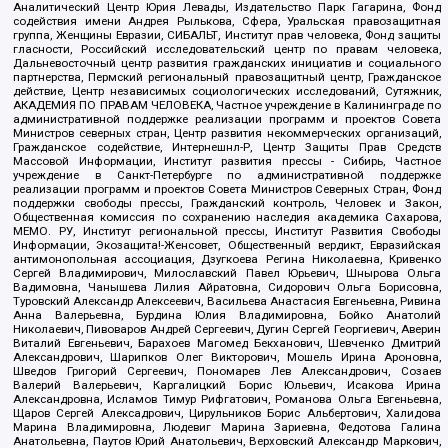
Аналитический Центр Юрия Левады, Издательство Парк Гагарина, Фонд
содействия имени Андрея Рылькова, Сфера, Уральская правозащитная
группа, Женщины Евразии, СИБАЛЬТ, Институт прав человека, Фонд защиты
гласности, Российский исследовательский центр по правам человека,
Дальневосточный центр развития гражданских инициатив и социального
партнерства, Пермский региональный правозащитный центр, Гражданское
действие, Центр независимых социологических исследований, Сутяжник,
АКАДЕМИЯ ПО ПРАВАМ ЧЕЛОВЕКА, Частное учреждение в Калининграде по
административной поддержке реализации программ и проектов Совета
Министров северных стран, Центр развития некоммерческих организаций,
Гражданское содействие, Интернешнл-Р, Центр Защиты Прав Средств
Массовой Информации, Институт развития прессы - Сибирь, Частное
учреждение в Санкт-Петербурге по административной поддержке
реализации программ и проектов Совета Министров Северных Стран, Фонд
поддержки свободы прессы, Гражданский контроль, Человек и Закон,
Общественная комиссия по сохранению наследия академика Сахарова,
МЕМО. РУ, Институт региональной прессы, Институт Развития Свободы
Информации, Экозащита!-Женсовет, Общественный вердикт, Евразийская
антимонопольная ассоциация, Дзугкоева Регина Николаевна, Кривенко
Сергей Владимирович, Милославский Павел Юрьевич, Шнырова Ольга
Вадимовна, Чанышева Лилия Айратовна, Сидорович Ольга Борисовна,
Туровский Александр Алексеевич, Васильева Анастасия Евгеньевна, Ривина
Анна Валерьевна, Бурдина Юлия Владимировна, Бойко Анатолий
Николаевич, Пивоваров Андрей Сергеевич, Дугин Сергей Георгиевич, Аверин
Виталий Евгеньевич, Барахоев Магомед Бекханович, Шевченко Дмитрий
Александрович, Шарипков Олег Викторович, Мошель Ирина Ароновна,
Шведов Григорий Сергеевич, Пономарев Лев Александрович, Созаев
Валерий Валерьевич, Каргалицкий Борис Юльевич, Исакова Ирина
Александровна, Исламов Тимур Рифгатович, Романова Ольга Евгеньевна,
Щаров Сергей Алексадрович, Цирульников Борис Альбертович, Халидова
Марина Владимировна, Людевиг Марина Зариевна, Федотова Галина
Анатольевна, Паутов Юрий Анатольевич, Верховский Александр Маркович,