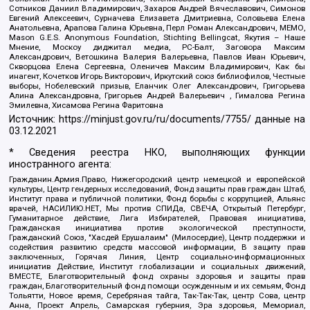
Сотников Даниил Владимирович, Захаров Андрей Вячеславович, Симонов
Евгений Алексеевич, Сурначева Елизавета Дмитриевна, Соловьева Елена
Анатольевна, Арапова Галина Юрьевна, Перл Роман Александрович, МЕМО,
Mason G.E.S. Anonymous Foundation, Stichting Bellingcat, Якутия – Наше
Мнение, Москоу диджитал медиа, РС-Балт, Заговора Максим
Александрович, Ветошкина Валерия Валерьевна, Павлов Иван Юрьевич,
Скворцова Елена Сергеевна, Оленичев Максим Владимирович, Как бы
инагент, Кочетков Игорь Викторович, Иркутский союз библиофилов, Честные
выборы, Нобелевский призыв, Еланчик Олег Александрович, Григорьева
Алина Александровна, Григорьев Андрей Валерьевич , Гималова Регина
Эмилевна, Хисамова Регина Фаритовна
Источник:
https://minjust.gov.ru/ru/documents/7755/
данные на
03.12.2021
* Сведения реестра НКО, выполняющих функции
иностранного агента:
Гражданин.Армия.Право, Нижегородский центр немецкой и европейской
культуры, Центр гендерных исследований, Фонд защиты прав граждан Штаб,
Институт права и публичной политики, Фонд борьбы с коррупцией, Альянс
врачей, НАСИЛИЮ.НЕТ, Мы против СПИДа, СВЕЧА, Открытый Петербург,
Гуманитарное действие, Лига Избирателей, Правовая инициатива,
Гражданская инициатива против экологической преступности,
Гражданский Союз, "Хасдей Ерушалаим" (Милосердие), Центр поддержки и
содействия развитию средств массовой информации, В защиту прав
заключенных, Горячая Линия, Центр социально-информационных
инициатив Действие, Институт глобализации и социальных движений,
ВМЕСТЕ, Благотворительный фонд охраны здоровья и защиты прав
граждан, Благотворительный фонд помощи осужденным и их семьям, Фонд
Тольятти, Новое время, Серебряная тайга, Так-Так-Так, центр Сова, центр
Анна, Проект Апрель, Самарская губерния, Эра здоровья, Мемориал,