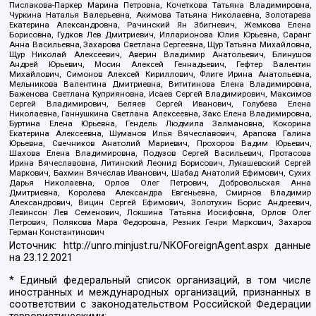
Пислакова-Паркер Марина Петровна, Кочеткова Татьяна Владимировна,
Чуркина Наталья Валерьевна, Акимова Татьяна Николаевна, Золотарева
Екатерина Александровна, Рачинский Ян Збигневич, Жемкова Елена
Борисовна, Гудков Лев Дмитриевич, Илларионова Юлия Юрьевна, Саранг
Анна Васильевна, Захарова Светлана Сергеевна, Щур Татьяна Михайловна,
Щур Николай Алексеевич, Аверин Владимир Анатольевич, Блинушов
Андрей Юрьевич, Мосин Алексей Геннадьевич, Гефтер Валентин
Михайлович, Симонов Алексей Кириллович, Флиге Ирина Анатольевна,
Мельникова Валентина Дмитриевна, Вититинова Елена Владимировна,
Баженова Светлана Куприяновна, Исаев Сергей Владимирович, Максимов
Сергей Владимирович, Беляев Сергей Иванович, Голубева Елена
Николаевна, Ганнушкина Светлана Алексеевна, Закс Елена Владимировна,
Буртина Елена Юрьевна, Гендель Людмила Залмановна, Кокорина
Екатерина Алексеевна, Шуманов Илья Вячеславович, Арапова Галина
Юрьевна, Свечников Анатолий Мариевич, Прохоров Вадим Юрьевич,
Шахова Елена Владимировна, Подузов Сергей Васильевич, Протасова
Ирина Вячеславовна, Литинский Леонид Борисович, Лукашевский Сергей
Маркович, Бахмин Вячеслав Иванович, Шабад Анатолий Ефимович, Сухих
Дарья Николаевна, Орлов Олег Петрович, Добровольская Анна
Дмитриевна, Королева Александра Евгеньевна, Смирнов Владимир
Александрович, Вицин Сергей Ефимович, Золотухин Борис Андреевич,
Левинсон Лев Семенович, Локшина Татьяна Иосифовна, Орлов Олег
Петрович, Полякова Мара Федоровна, Резник Генри Маркович, Захаров
Герман Константинович
Источник:
http://unro.minjust.ru/NKOForeignAgent.aspx
данные
на
23.12.2021
* Единый федеральный список организаций, в том числе
иностранных и международных организаций, признанных в
соответствии с законодательством Российской Федерации