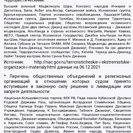
террористическими:
Высший военный Маджлисуль Шура, Конгресс народов Ичкерии и
Дагестана, База, Асбат аль-Ансар, Священная война, Исламская группа,
Братья-мусульмане, Партия исламского освобождения, Лашкар-И-Тайба,
Исламская группа, Движение Талибан, Исламская партия Туркестана,
Общество социальных реформ, Общество возрождения исламского
наследия, Дом двух святых, Джунд аш-Шам, Исламский джихад – Джамаат
моджахедов, Аль-Каида в странах исламского Магриба, Имарат Кавказ,
АБТО, Правый сектор, Исламское государство, Джабха аль-Нусра ли-Ахль
аш-Шам, Народное ополчение имени К. Минина и Д. Пожарского, Аджр от
Аллаха Субхану уа Тагьаля SHAM, АУМ Синрике, Муджахеды джамаата Ат-
Тавхида Валь-Джихад, Чистопольский Джамаат, Рохнамо ба суи давлати
исломи, Террористическое сообщество Сеть, Катиба Таухид валь-Джихад,
Хайят Тахрир аш-Шам, Ахлю Сунна Валь Джамаа
Источник:
http://nac.gov.ru/terroristicheskie-i-ekstremistskie-
organizacii-i-materialy.html
данные на
06.12.2021
* Перечень общественных объединений и религиозных
организаций в отношении которых судом принято
вступившее в законную силу решение о ликвидации или
запрете деятельности:
Национал-большевистская партия, ВЕК РА, Рада земли Кубанской Духовно
Родовой Державы Русь, организация Асгардская Славянская Община,
Община Капища Веды Перуна, Мужская Духовная Семинария Духовное
Учреждение, Нурджулар, К Богодержавию, Таблиги Джамаат, Свидетели
Иеговы, Русское национальное единство, Национал-социалистическое
общество, Джамаат мувахидов, Объединенный Вилайат Кабарды, Балкарии
и Карачая, Союз славян, Ат-Такфир Валь-Хиджра, Пит Буль, Национал-
социалистическая рабочая партия России, Славянский союз, Формат-18,
Благородный Орден Дьявола, Армия воли народа, Национальная