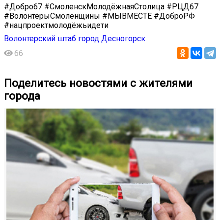
#Добро67 #СмоленскМолодёжнаяСтолица #РЦД67
#ВолонтерыСмоленщины #МЫВМЕСТЕ #ДоброРФ
#нацпроектмолодёжьидети
Волонтерский штаб город Десногорск
66
Поделитесь новостями с жителями
города