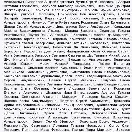
Николаевич, Пивоваров Андрей Сергеевич, Дугин Сергей Георгиевич, Аверин
Виталий Евгеньевич, Барахоев Магомед Бекханович, Шевченко Дмитрий
Александрович, Шарипков Олег Викторович, Мошель Ирина Ароновна,
Шведов Григорий Сергеевич, Пономарев Лев Александрович, Созаев
Валерий Валерьевич, Каргалицкий Борис Юльевич, Исакова Ирина
Александровна, Исламов Тимур Рифгатович, Романова Ольга Евгеньевна,
Щаров Сергей Алексадрович, Цирульников Борис Альбертович, Халидова
Марина Владимировна, Людевиг Марина Зариевна, Федотова Галина
Анатольевна, Паутов Юрий Анатольевич, Верховский Александр Маркович,
Пислакова-Паркер Марина Петровна, Кочеткова Татьяна Владимировна,
Чуркина Наталья Валерьевна, Акимова Татьяна Николаевна, Золотарева
Екатерина Александровна, Рачинский Ян Збигневич, Жемкова Елена
Борисовна, Гудков Лев Дмитриевич, Илларионова Юлия Юрьевна, Саранг
Анна Васильевна, Захарова Светлана Сергеевна, Щур Татьяна Михайловна,
Щур Николай Алексеевич, Аверин Владимир Анатольевич, Блинушов
Андрей Юрьевич, Мосин Алексей Геннадьевич, Гефтер Валентин
Михайлович, Симонов Алексей Кириллович, Флиге Ирина Анатольевна,
Мельникова Валентина Дмитриевна, Вититинова Елена Владимировна,
Баженова Светлана Куприяновна, Исаев Сергей Владимирович, Максимов
Сергей Владимирович, Беляев Сергей Иванович, Голубева Елена
Николаевна, Ганнушкина Светлана Алексеевна, Закс Елена Владимировна,
Буртина Елена Юрьевна, Гендель Людмила Залмановна, Кокорина
Екатерина Алексеевна, Шуманов Илья Вячеславович, Арапова Галина
Юрьевна, Свечников Анатолий Мариевич, Прохоров Вадим Юрьевич,
Шахова Елена Владимировна, Подузов Сергей Васильевич, Протасова
Ирина Вячеславовна, Литинский Леонид Борисович, Лукашевский Сергей
Маркович, Бахмин Вячеслав Иванович, Шабад Анатолий Ефимович, Сухих
Дарья Николаевна, Орлов Олег Петрович, Добровольская Анна
Дмитриевна, Королева Александра Евгеньевна, Смирнов Владимир
Александрович, Вицин Сергей Ефимович, Золотухин Борис Андреевич,
Левинсон Лев Семенович, Локшина Татьяна Иосифовна, Орлов Олег
Петрович, Полякова Мара Федоровна, Резник Генри Маркович, Захаров