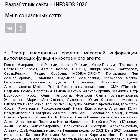
Разработчик сайта –
INFOROS
2026
Мы в социальных сетях:
* Реестр иностранных средств массовой информации,
выполняющих функции иностранного агента:
Голос Америки, Idel.Реалии, Кавказ.Реалии, Крым.Реалии, Телеканал
Настоящее Время, Azatliq Radiosi, PCE/PC, Сибирь.Реалии, Фактограф,
Север.Реалии, Радио Свобода, MEDIUM-ORIENT, Пономарев Лев
Александрович, Савицкая Людмила Алексеевна, Маркелов Сергей
Евгеньевич, Камалягин Денис Николаевич, Апахончич Дарья
Александровна, Medusa Project, Первое антикоррупционное СМИ, VTimes.io,
Баданин Роман Сергеевич, Гликин Максим Александрович, Маняхин Петр
Борисович, Ярош Юлия Петровна, Чуракова Ольга Владимировна,
Железнова Мария Михайловна, Лукьянова Юлия Сергеевна, Маетная
Елизавета Витальевна, The Insider SIA, Рубин Михаил Аркадьевич, Гройсман
Софья Романовна, Рождественский Илья Дмитриевич, Апухтина Юлия
Владимировна, Постернак Алексей Евгеньевич, Телеканал Дождь, Петров
Степан Юрьевич, Istories fonds, Шмагун Олеся Валентиновна, Мароховская
Алеся Алексеевна, Долинина Ирина Николаевна, Шлейнов Роман Юрьевич,
Анин Роман Александрович, Великовский Дмитрий Александрович,
Альтаир 2021, Ромашки монолит, Главный редактор 2021, Вега 2021, Важные
иноагенты, Каткова Вероника Вячеславовна, Карезина Инна Павловна,
Кузьмина Людмила Гавриловна, Костылева Полина Владимировна, Лютов