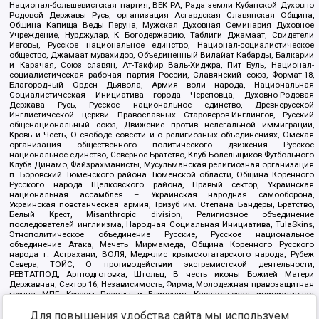
Национал-большевистская партия, ВЕК РА, Рада земли Кубанской Духовно
Родовой Державы Русь, организация Асгардская Славянская Община,
Община Капища Веды Перуна, Мужская Духовная Семинария Духовное
Учреждение, Нурджулар, К Богодержавию, Таблиги Джамаат, Свидетели
Иеговы, Русское национальное единство, Национал-социалистическое
общество, Джамаат мувахидов, Объединенный Вилайат Кабарды, Балкарии
и Карачая, Союз славян, Ат-Такфир Валь-Хиджра, Пит Буль, Национал-
социалистическая рабочая партия России, Славянский союз, Формат-18,
Благородный Орден Дьявола, Армия воли народа, Национальная
Социалистическая Инициатива города Череповца, Духовно-Родовая
Держава Русь, Русское национальное единство, Древнерусской
Инглистической церкви Православных Староверов-Инглингов, Русский
общенациональный союз, Движение против нелегальной иммиграции,
Кровь и Честь, О свободе совести и о религиозных объединениях, Омская
организация общественного политического движения Русское
национальное единство, Северное Братство, Клуб Болельщиков Футбольного
Клуба Динамо, Файзрахманисты, Мусульманская религиозная организация
п. Боровский Тюменского района Тюменской области, Община Коренного
Русского народа Щелковского района, Правый сектор, Украинская
национальная ассамблея – Украинская народная самооборона,
Украинская повстанческая армия, Тризуб им. Степана Бандеры, Братство,
Белый Крест, Misanthropic division, Религиозное объединение
последователей инглиизма, Народная Социальная Инициатива, TulaSkins,
Этнополитическое объединение Русские, Русское национальное
объединение Атака, Мечеть Мирмамеда, Община Коренного Русского
народа г. Астрахани, ВОЛЯ, Меджлис крымскотатарского народа, Рубеж
Севера, ТОЙС, О противодействии экстремистской деятельности,
РЕВТАТПОД, Артподготовка, Штольц, В честь иконы Божией Матери
Державная, Сектор 16, Независимость, Фирма, Молодежная правозащитная
группа МПГ, Курсом Правды и Единения, Каракольская инициативная
группа, Автоград Крю, Союз Славянских Сил Руси, Алля-Аят,
Благотворительный пансионат Ак Умут, Русская республика Русь,
Для повышения удобства сайта мы используем