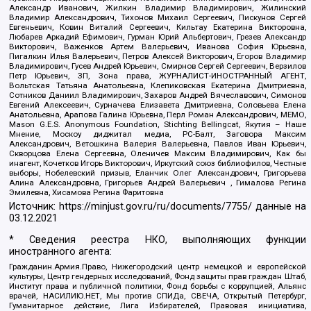
Александр Иванович, Жилкин Владимир Владимирович, Жилинский
Владимир Александрович, Тихонов Михаил Сергеевич, Пискунов Сергей
Евгеньевич, Ковин Виталий Сергеевич, Кильтау Екатерина Викторовна,
Любарев Аркадий Ефимович, Гурман Юрий Альбертович, Грезев Александр
Викторович, Важенков Артем Валерьевич, Иванова София Юрьевна,
Пигалкин Илья Валерьевич, Петров Алексей Викторович, Егоров Владимир
Владимирович, Гусев Андрей Юрьевич, Смирнов Сергей Сергеевич, Верзилов
Петр Юрьевич, ЗП, Зона права, ЖУРНАЛИСТ-ИНОСТРАННЫЙ АГЕНТ,
Вольтская Татьяна Анатольевна, Клепиковская Екатерина Дмитриевна,
Сотников Даниил Владимирович, Захаров Андрей Вячеславович, Симонов
Евгений Алексеевич, Сурначева Елизавета Дмитриевна, Соловьева Елена
Анатольевна, Арапова Галина Юрьевна, Перл Роман Александрович, МЕМО,
Mason G.E.S. Anonymous Foundation, Stichting Bellingcat, Якутия – Наше
Мнение, Москоу диджитал медиа, РС-Балт, Заговора Максим
Александрович, Ветошкина Валерия Валерьевна, Павлов Иван Юрьевич,
Скворцова Елена Сергеевна, Оленичев Максим Владимирович, Как бы
инагент, Кочетков Игорь Викторович, Иркутский союз библиофилов, Честные
выборы, Нобелевский призыв, Еланчик Олег Александрович, Григорьева
Алина Александровна, Григорьев Андрей Валерьевич , Гималова Регина
Эмилевна, Хисамова Регина Фаритовна
Источник:
https://minjust.gov.ru/ru/documents/7755/
данные на
03.12.2021
* Сведения реестра НКО, выполняющих функции
иностранного агента:
Гражданин.Армия.Право, Нижегородский центр немецкой и европейской
культуры, Центр гендерных исследований, Фонд защиты прав граждан Штаб,
Институт права и публичной политики, Фонд борьбы с коррупцией, Альянс
врачей, НАСИЛИЮ.НЕТ, Мы против СПИДа, СВЕЧА, Открытый Петербург,
Гуманитарное действие, Лига Избирателей, Правовая инициатива,