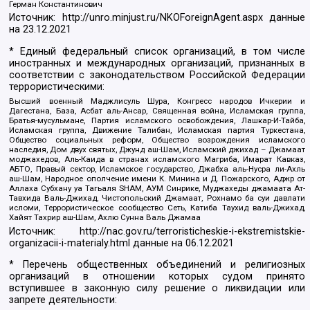
Герман Константинович
Источник:
http://unro.minjust.ru/NKOForeignAgent.aspx
данные
на
23.12.2021
* Единый федеральный список организаций, в том числе
иностранных и международных организаций, признанных в
соответствии с законодательством Российской Федерации
террористическими:
Высший военный Маджлисуль Шура, Конгресс народов Ичкерии и
Дагестана, База, Асбат аль-Ансар, Священная война, Исламская группа,
Братья-мусульмане, Партия исламского освобождения, Лашкар-И-Тайба,
Исламская группа, Движение Талибан, Исламская партия Туркестана,
Общество социальных реформ, Общество возрождения исламского
наследия, Дом двух святых, Джунд аш-Шам, Исламский джихад – Джамаат
моджахедов, Аль-Каида в странах исламского Магриба, Имарат Кавказ,
АБТО, Правый сектор, Исламское государство, Джабха аль-Нусра ли-Ахль
аш-Шам, Народное ополчение имени К. Минина и Д. Пожарского, Аджр от
Аллаха Субхану уа Тагьаля SHAM, АУМ Синрике, Муджахеды джамаата Ат-
Тавхида Валь-Джихад, Чистопольский Джамаат, Рохнамо ба суи давлати
исломи, Террористическое сообщество Сеть, Катиба Таухид валь-Джихад,
Хайят Тахрир аш-Шам, Ахлю Сунна Валь Джамаа
Источник:
http://nac.gov.ru/terroristicheskie-i-ekstremistskie-
organizacii-i-materialy.html
данные на
06.12.2021
* Перечень общественных объединений и религиозных
организаций в отношении которых судом принято
вступившее в законную силу решение о ликвидации или
запрете деятельности: