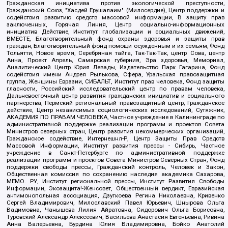
Гражданская инициатива против экологической преступности,
Гражданский Союз, "Хасдей Ерушалаим" (Милосердие), Центр поддержки и
содействия развитию средств массовой информации, В защиту прав
заключенных, Горячая Линия, Центр социально-информационных
инициатив Действие, Институт глобализации и социальных движений,
ВМЕСТЕ, Благотворительный фонд охраны здоровья и защиты прав
граждан, Благотворительный фонд помощи осужденным и их семьям, Фонд
Тольятти, Новое время, Серебряная тайга, Так-Так-Так, центр Сова, центр
Анна, Проект Апрель, Самарская губерния, Эра здоровья, Мемориал,
Аналитический Центр Юрия Левады, Издательство Парк Гагарина, Фонд
содействия имени Андрея Рылькова, Сфера, Уральская правозащитная
группа, Женщины Евразии, СИБАЛЬТ, Институт прав человека, Фонд защиты
гласности, Российский исследовательский центр по правам человека,
Дальневосточный центр развития гражданских инициатив и социального
партнерства, Пермский региональный правозащитный центр, Гражданское
действие, Центр независимых социологических исследований, Сутяжник,
АКАДЕМИЯ ПО ПРАВАМ ЧЕЛОВЕКА, Частное учреждение в Калининграде по
административной поддержке реализации программ и проектов Совета
Министров северных стран, Центр развития некоммерческих организаций,
Гражданское содействие, Интернешнл-Р, Центр Защиты Прав Средств
Массовой Информации, Институт развития прессы - Сибирь, Частное
учреждение в Санкт-Петербурге по административной поддержке
реализации программ и проектов Совета Министров Северных Стран, Фонд
поддержки свободы прессы, Гражданский контроль, Человек и Закон,
Общественная комиссия по сохранению наследия академика Сахарова,
МЕМО. РУ, Институт региональной прессы, Институт Развития Свободы
Информации, Экозащита!-Женсовет, Общественный вердикт, Евразийская
антимонопольная ассоциация, Дзугкоева Регина Николаевна, Кривенко
Сергей Владимирович, Милославский Павел Юрьевич, Шнырова Ольга
Вадимовна, Чанышева Лилия Айратовна, Сидорович Ольга Борисовна,
Туровский Александр Алексеевич, Васильева Анастасия Евгеньевна, Ривина
Анна Валерьевна, Бурдина Юлия Владимировна, Бойко Анатолий