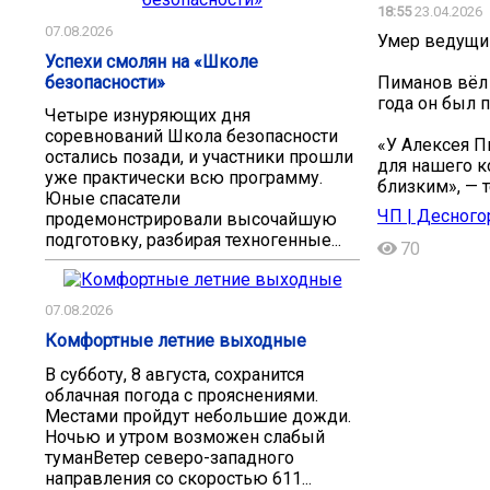
18:55
23.04.2026
07.08.2026
Умер ведущий
Успехи смолян на «Школе
безопасности»
Пиманов вёл 
года он был 
Четыре изнуряющих дня
соревнований Школа безопасности
«У Алексея П
остались позади, и участники прошли
для нашего к
уже практически всю программу.
близким», — 
Юные спасатели
ЧП | Десного
продемонстрировали высочайшую
подготовку, разбирая техногенные...
70
07.08.2026
Комфортные летние выходные
В субботу, 8 августа, сохранится
облачная погода с прояснениями.
Местами пройдут небольшие дожди.
Ночью и утром возможен слабый
туманВетер северо-западного
направления со скоростью 611...