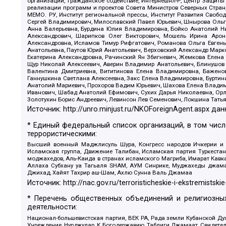
организаций, Гражданское содействие, Интернешнл-Р, Центр Защиты
реализации программ и проектов Совета Министров Северных Стран
МЕМО. РУ, Институт региональной прессы, Институт Развития Своб
Сергей Владимирович, Милославский Павел Юрьевич, Шнырова Ольга
Анна Валерьевна, Бурдина Юлия Владимировна, Бойко Анатолий Ник
Александрович, Шарипков Олег Викторович, Мошель Ирина Ароно
Александровна, Исламов Тимур Рифгатович, Романова Ольга Евгень
Анатольевна, Паутов Юрий Анатольевич, Верховский Александр Марк
Екатерина Александровна, Рачинский Ян Збигневич, Жемкова Елена 
Щур Николай Алексеевич, Аверин Владимир Анатольевич, Блинушов 
Валентина Дмитриевна, Вититинова Елена Владимировна, Баженов
Ганнушкина Светлана Алексеевна, Закс Елена Владимировна, Буртин
Анатолий Мариевич, Прохоров Вадим Юрьевич, Шахова Елена Владими
Иванович, Шабад Анатолий Ефимович, Сухих Дарья Николаевна, Орл
Золотухин Борис Андреевич, Левинсон Лев Семенович, Локшина Тать
Источник:
http://unro.minjust.ru/NKOForeignAgent.aspx
дан
* Единый федеральный список организаций, в том чис
террористическими:
Высший военный Маджлисуль Шура, Конгресс народов Ичкерии и Да
Исламская группа, Движение Талибан, Исламская партия Туркест
моджахедов, Аль-Каида в странах исламского Магриба, Имарат Кавка
Аллаха Субхану уа Тагьаля SHAM, АУМ Синрике, Муджахеды джамаа
Джихад, Хайят Тахрир аш-Шам, Ахлю Сунна Валь Джамаа
Источник:
http://nac.gov.ru/terroristicheskie-i-ekstremistskie
* Перечень общественных объединений и религиозных
деятельности:
Национал-большевистская партия, ВЕК РА, Рада земли Кубанской 
Учреждение, Нурджулар, К Богодержавию, Таблиги Джамаат, Свидете