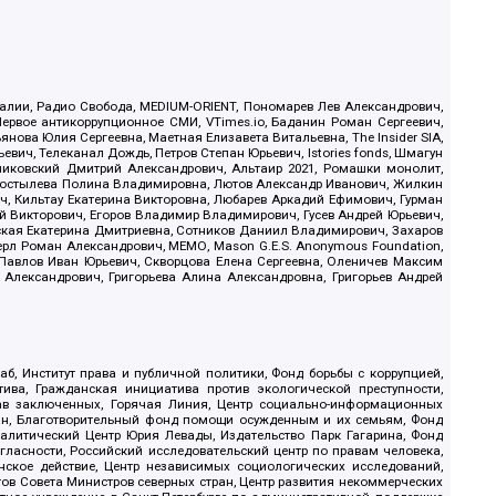
.Реалии, Радио Свобода, MEDIUM-ORIENT, Пономарев Лев Александрович,
ервое антикоррупционное СМИ, VTimes.io, Баданин Роман Сергеевич,
ова Юлия Сергеевна, Маетная Елизавета Витальевна, The Insider SIA,
ич, Телеканал Дождь, Петров Степан Юрьевич, Istories fonds, Шмагун
иковский Дмитрий Александрович, Альтаир 2021, Ромашки монолит,
, Костылева Полина Владимировна, Лютов Александр Иванович, Жилкин
, Кильтау Екатерина Викторовна, Любарев Аркадий Ефимович, Гурман
й Викторович, Егоров Владимир Владимирович, Гусев Андрей Юрьевич,
ская Екатерина Дмитриевна, Сотников Даниил Владимирович, Захаров
ерл Роман Александрович, МЕМО, Mason G.E.S. Anonymous Foundation,
, Павлов Иван Юрьевич, Скворцова Елена Сергеевна, Оленичев Максим
 Александрович, Григорьева Алина Александровна, Григорьев Андрей
б, Институт права и публичной политики, Фонд борьбы с коррупцией,
ива, Гражданская инициатива против экологической преступности,
рав заключенных, Горячая Линия, Центр социально-информационных
дан, Благотворительный фонд помощи осужденным и их семьям, Фонд
 Аналитический Центр Юрия Левады, Издательство Парк Гагарина, Фонд
гласности, Российский исследовательский центр по правам человека,
ское действие, Центр независимых социологических исследований,
в Совета Министров северных стран, Центр развития некоммерческих