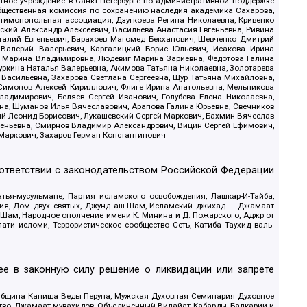
стное учреждение в Санкт-Петербурге по административной поддержке
Общественная комиссия по сохранению наследия академика Сахарова,
нтимонопольная ассоциация, Дзугкоева Регина Николаевна, Кривенко
кий Александр Алексеевич, Васильева Анастасия Евгеньевна, Ривина
италий Евгеньевич, Барахоев Магомед Бекханович, Шевченко Дмитрий
 Валерий Валерьевич, Каргалицкий Борис Юльевич, Исакова Ирина
ва Марина Владимировна, Людевиг Марина Зариевна, Федотова Галина
уркина Наталья Валерьевна, Акимова Татьяна Николаевна, Золотарева
 Васильевна, Захарова Светлана Сергеевна, Щур Татьяна Михайловна,
 Симонов Алексей Кириллович, Флиге Ирина Анатольевна, Мельникова
адимирович, Беляев Сергей Иванович, Голубева Елена Николаевна,
вна, Шуманов Илья Вячеславович, Арапова Галина Юрьевна, Свечников
ий Леонид Борисович, Лукашевский Сергей Маркович, Бахмин Вячеслав
геньевна, Смирнов Владимир Александрович, Вицин Сергей Ефимович,
 Маркович, Захаров Герман Константинович
оответствии с законодательством Российской Федерации
тья-мусульмане, Партия исламского освобождения, Лашкар-И-Тайба,
дия, Дом двух святых, Джунд аш-Шам, Исламский джихад – Джамаат
ш-Шам, Народное ополчение имени К. Минина и Д. Пожарского, Аджр от
и исломи, Террористическое сообщество Сеть, Катиба Таухид валь-
е в законную силу решение о ликвидации или запрете
 Община Капища Веды Перуна, Мужская Духовная Семинария Духовное
ство, Джамаат мувахидов, Объединенный Вилайат Кабарды, Балкарии и