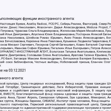
выполняющих функции иностранного агента:
 Настоящее Время, Azatliq Radiosi, PCE/PC, Сибирь.Реалии, Фактограф, Север
ягин Денис Николаевич, Апахончич Дарья Александровна, Medusa Project, П
етровна, Чуракова Ольга Владимировна, Железнова Мария Михайловна, Лукьян
й Илья Дмитриевич, Апухтина Юлия Владимировна, Постернак Алексей Евгеньев
рина Николаевна, Шлейнов Роман Юрьевич, Анин Роман Александрович, Вел
оника Вячеславовна, Карезина Инна Павловна, Кузьмина Людмила Гавриловна
ов Михаил Сергеевич, Пискунов Сергей Евгеньевич, Ковин Виталий Сергеевич
алерьевич, Иванова София Юрьевна, Пигалкин Илья Валерьевич, Петров Алексе
а, ЖУРНАЛИСТ-ИНОСТРАННЫЙ АГЕНТ, Вольтская Татьяна Анатольевна, Клепиков
авета Дмитриевна, Соловьева Елена Анатольевна, Арапова Галина Юрьевна, П
иа, РС-Балт, Заговора Максим Александрович, Ветошкина Валерия Валерьевна
ский союз библиофилов, Честные выборы, Нобелевский призыв, Еланчик Олег
а
е на
03.12.2021
нного агента:
ой культуры, Центр гендерных исследований, Фонд защиты прав граждан Шта
 Петербург, Гуманитарное действие, Лига Избирателей, Правовая инициат
держки и содействия развитию средств массовой информации, В защиту п
ий, ВМЕСТЕ, Благотворительный фонд охраны здоровья и защиты прав граж
, центр Анна, Проект Апрель, Самарская губерния, Эра здоровья, Мемориал,
я группа, Женщины Евразии, СИБАЛЬТ, Институт прав человека, Фонд защиты 
льного партнерства, Пермский региональный правозащитный центр, Граждан
лининграде по административной поддержке реализации программ и проекто