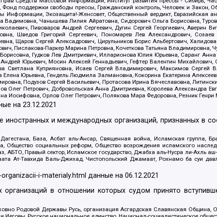
 Прав Средств Массовой Информации, Институт развития прессы - Сибирь, Ча
, Фонд поддержки свободы прессы, Гражданский контроль, Человек и Закон, 
оды Информации, Экозащита!-Женсовет, Общественный вердикт, Евразийская а
 Вадимовна, Чанышева Лилия Айратовна, Сидорович Ольга Борисовна, Туровс
олаевич, Пивоваров Андрей Сергеевич, Дугин Сергей Георгиевич, Аверин В
вна, Шведов Григорий Сергеевич, Пономарев Лев Александрович, Созаев
евна, Щаров Сергей Алексадрович, Цирульников Борис Альбертович, Халидо
ович, Пислакова-Паркер Марина Петровна, Кочеткова Татьяна Владимировна, Ч
Борисовна, Гудков Лев Дмитриевич, Илларионова Юлия Юрьевна, Саранг Анна
Андрей Юрьевич, Мосин Алексей Геннадьевич, Гефтер Валентин Михайлович,
а Светлана Куприяновна, Исаев Сергей Владимирович, Максимов Сергей Вл
а Елена Юрьевна, Гендель Людмила Залмановна, Кокорина Екатерина Алексее
ровна, Подузов Сергей Васильевич, Протасова Ирина Вячеславовна, Литинск
ов Олег Петрович, Добровольская Анна Дмитриевна, Королева Александра Ев
яна Иосифовна, Орлов Олег Петрович, Полякова Мара Федоровна, Резник Генри
ные на
23.12.2021
ле иностранных и международных организаций, признанных в с
гестана, База, Асбат аль-Ансар, Священная война, Исламская группа, Бра
ана, Общество социальных реформ, Общество возрождения исламского насле
з, АБТО, Правый сектор, Исламское государство, Джабха аль-Нусра ли-Ахль а
та Ат-Тавхида Валь-Джихад, Чистопольский Джамаат, Рохнамо ба суи давлат
-organizacii-i-materialy.html
данные на
06.12.2021
 организаций в отношении которых судом принято вступивше
Духовно Родовой Державы Русь, организация Асгардская Славянская Община,
ли Иеговы, Русское национальное единство, Национал-социалистическое обще