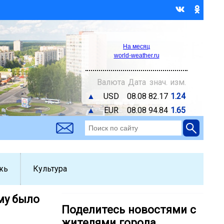
На месяц
world-weather.ru
Валюта
Дата
знач.
изм.
▲
USD
08.08
82.17
1.24
▲
EUR
08.08
94.84
1.65
жь
Культура
му было
Поделитесь новостями с
жителями города