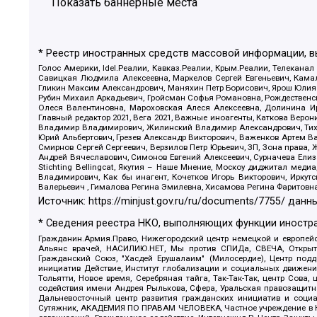
Показать баннерные места
* Реестр иностранных средств массовой информации, 
Голос Америки, Idel.Реалии, Кавказ.Реалии, Крым.Реалии, Телеканал
Савицкая Людмила Алексеевна, Маркелов Сергей Евгеньевич, Камал
Гликин Максим Александрович, Маняхин Петр Борисович, Ярош Юлия П
Рубин Михаил Аркадьевич, Гройсман Софья Романовна, Рождественски
Олеся Валентиновна, Мароховская Алеся Алексеевна, Долинина И
Главный редактор 2021, Вега 2021, Важные иноагенты, Каткова Вер
Владимир Владимирович, Жилинский Владимир Александрович, Тихон
Юрий Альбертович, Грезев Александр Викторович, Важенков Артем В
Смирнов Сергей Сергеевич, Верзилов Петр Юрьевич, ЗП, Зона прав
Андрей Вячеславович, Симонов Евгений Алексеевич, Сурначева Елиз
Stichting Bellingcat, Якутия – Наше Мнение, Москоу диджитал мед
Владимирович, Как бы инагент, Кочетков Игорь Викторович, Иркут
Валерьевич , Гималова Регина Эмилевна, Хисамова Регина Фаритовн
Источник:
https://minjust.gov.ru/ru/documents/7755/
данны
* Сведения реестра НКО, выполняющих функции иностра
Гражданин.Армия.Право, Нижегородский центр немецкой и европейск
Альянс врачей, НАСИЛИЮ.НЕТ, Мы против СПИДа, СВЕЧА, Открытый
Гражданский Союз, "Хасдей Ерушалаим" (Милосердие), Центр под
инициатив Действие, Институт глобализации и социальных движен
Тольятти, Новое время, Серебряная тайга, Так-Так-Так, центр Сова
содействия имени Андрея Рылькова, Сфера, Уральская правозащитна
Дальневосточный центр развития гражданских инициатив и социа
Сутяжник, АКАДЕМИЯ ПО ПРАВАМ ЧЕЛОВЕКА, Частное учреждение в Ка