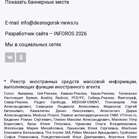
Показать баннерные места
E-mail: info@desnogorsk-news.ru
Разработчик сайта –
INFOROS
2026
Мы в социальных сетях:
* Реестр иностранных средств массовой информации,
выполняющих функции иностранного агента:
Голос Америки, Idel.Реалии, Кавказ.Реалии, Крым.Реалии, Телеканал
Настоящее Время, Azatliq Radiosi, PCE/PC, Сибирь.Реалии, Фактограф,
Север.Реалии, Радио Свобода, MEDIUM-ORIENT, Пономарев Лев
Александрович, Савицкая Людмила Алексеевна, Маркелов Сергей
Евгеньевич, Камалягин Денис Николаевич, Апахончич Дарья
Александровна, Medusa Project, Первое антикоррупционное СМИ, VTimes.io,
Баданин Роман Сергеевич, Гликин Максим Александрович, Маняхин Петр
Борисович, Ярош Юлия Петровна, Чуракова Ольга Владимировна,
Железнова Мария Михайловна, Лукьянова Юлия Сергеевна, Маетная
Елизавета Витальевна, The Insider SIA, Рубин Михаил Аркадьевич, Гройсман
Софья Романовна, Рождественский Илья Дмитриевич, Апухтина Юлия