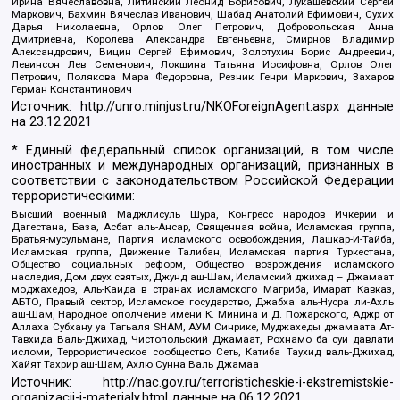
Ирина Вячеславовна, Литинский Леонид Борисович, Лукашевский Сергей
Маркович, Бахмин Вячеслав Иванович, Шабад Анатолий Ефимович, Сухих
Дарья Николаевна, Орлов Олег Петрович, Добровольская Анна
Дмитриевна, Королева Александра Евгеньевна, Смирнов Владимир
Александрович, Вицин Сергей Ефимович, Золотухин Борис Андреевич,
Левинсон Лев Семенович, Локшина Татьяна Иосифовна, Орлов Олег
Петрович, Полякова Мара Федоровна, Резник Генри Маркович, Захаров
Герман Константинович
Источник:
http://unro.minjust.ru/NKOForeignAgent.aspx
данные
на
23.12.2021
* Единый федеральный список организаций, в том числе
иностранных и международных организаций, признанных в
соответствии с законодательством Российской Федерации
террористическими:
Высший военный Маджлисуль Шура, Конгресс народов Ичкерии и
Дагестана, База, Асбат аль-Ансар, Священная война, Исламская группа,
Братья-мусульмане, Партия исламского освобождения, Лашкар-И-Тайба,
Исламская группа, Движение Талибан, Исламская партия Туркестана,
Общество социальных реформ, Общество возрождения исламского
наследия, Дом двух святых, Джунд аш-Шам, Исламский джихад – Джамаат
моджахедов, Аль-Каида в странах исламского Магриба, Имарат Кавказ,
АБТО, Правый сектор, Исламское государство, Джабха аль-Нусра ли-Ахль
аш-Шам, Народное ополчение имени К. Минина и Д. Пожарского, Аджр от
Аллаха Субхану уа Тагьаля SHAM, АУМ Синрике, Муджахеды джамаата Ат-
Тавхида Валь-Джихад, Чистопольский Джамаат, Рохнамо ба суи давлати
исломи, Террористическое сообщество Сеть, Катиба Таухид валь-Джихад,
Хайят Тахрир аш-Шам, Ахлю Сунна Валь Джамаа
Источник:
http://nac.gov.ru/terroristicheskie-i-ekstremistskie-
organizacii-i-materialy.html
данные на
06.12.2021