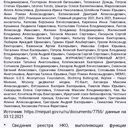
Владимировна, Постернак Алексей Евгеньевич, Телеканал Дождь, Петров
Степан Юрьевич, Istories fonds, Шмагун Олеся Валентиновна, Мароховская
Алеся Алексеевна, Долинина Ирина Николаевна, Шлейнов Роман Юрьевич,
Анин Роман Александрович, Великовский Дмитрий Александрович,
Альтаир 2021, Ромашки монолит, Главный редактор 2021, Вега 2021, Важные
иноагенты, Каткова Вероника Вячеславовна, Карезина Инна Павловна,
Кузьмина Людмила Гавриловна, Костылева Полина Владимировна, Лютов
Александр Иванович, Жилкин Владимир Владимирович, Жилинский
Владимир Александрович, Тихонов Михаил Сергеевич, Пискунов Сергей
Евгеньевич, Ковин Виталий Сергеевич, Кильтау Екатерина Викторовна,
Любарев Аркадий Ефимович, Гурман Юрий Альбертович, Грезев Александр
Викторович, Важенков Артем Валерьевич, Иванова София Юрьевна,
Пигалкин Илья Валерьевич, Петров Алексей Викторович, Егоров Владимир
Владимирович, Гусев Андрей Юрьевич, Смирнов Сергей Сергеевич, Верзилов
Петр Юрьевич, ЗП, Зона права, ЖУРНАЛИСТ-ИНОСТРАННЫЙ АГЕНТ,
Вольтская Татьяна Анатольевна, Клепиковская Екатерина Дмитриевна,
Сотников Даниил Владимирович, Захаров Андрей Вячеславович, Симонов
Евгений Алексеевич, Сурначева Елизавета Дмитриевна, Соловьева Елена
Анатольевна, Арапова Галина Юрьевна, Перл Роман Александрович, МЕМО,
Mason G.E.S. Anonymous Foundation, Stichting Bellingcat, Якутия – Наше
Мнение, Москоу диджитал медиа, РС-Балт, Заговора Максим
Александрович, Ветошкина Валерия Валерьевна, Павлов Иван Юрьевич,
Скворцова Елена Сергеевна, Оленичев Максим Владимирович, Как бы
инагент, Кочетков Игорь Викторович, Иркутский союз библиофилов, Честные
выборы, Нобелевский призыв, Еланчик Олег Александрович, Григорьева
Алина Александровна, Григорьев Андрей Валерьевич , Гималова Регина
Эмилевна, Хисамова Регина Фаритовна
Источник:
https://minjust.gov.ru/ru/documents/7755/
данные на
03.12.2021
* Сведения реестра НКО, выполняющих функции