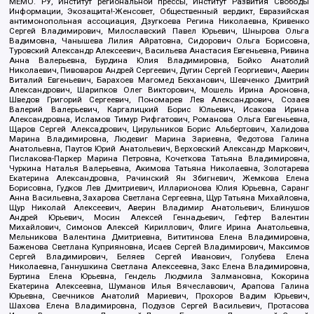
МЕМО. РУ, Институт региональной прессы, Институт Развития Свободы
Информации, Экозащита!-Женсовет, Общественный вердикт, Евразийская
антимонопольная ассоциация, Дзугкоева Регина Николаевна, Кривенко
Сергей Владимирович, Милославский Павел Юрьевич, Шнырова Ольга
Вадимовна, Чанышева Лилия Айратовна, Сидорович Ольга Борисовна,
Туровский Александр Алексеевич, Васильева Анастасия Евгеньевна, Ривина
Анна Валерьевна, Бурдина Юлия Владимировна, Бойко Анатолий
Николаевич, Пивоваров Андрей Сергеевич, Дугин Сергей Георгиевич, Аверин
Виталий Евгеньевич, Барахоев Магомед Бекханович, Шевченко Дмитрий
Александрович, Шарипков Олег Викторович, Мошель Ирина Ароновна,
Шведов Григорий Сергеевич, Пономарев Лев Александрович, Созаев
Валерий Валерьевич, Каргалицкий Борис Юльевич, Исакова Ирина
Александровна, Исламов Тимур Рифгатович, Романова Ольга Евгеньевна,
Щаров Сергей Алексадрович, Цирульников Борис Альбертович, Халидова
Марина Владимировна, Людевиг Марина Зариевна, Федотова Галина
Анатольевна, Паутов Юрий Анатольевич, Верховский Александр Маркович,
Пислакова-Паркер Марина Петровна, Кочеткова Татьяна Владимировна,
Чуркина Наталья Валерьевна, Акимова Татьяна Николаевна, Золотарева
Екатерина Александровна, Рачинский Ян Збигневич, Жемкова Елена
Борисовна, Гудков Лев Дмитриевич, Илларионова Юлия Юрьевна, Саранг
Анна Васильевна, Захарова Светлана Сергеевна, Щур Татьяна Михайловна,
Щур Николай Алексеевич, Аверин Владимир Анатольевич, Блинушов
Андрей Юрьевич, Мосин Алексей Геннадьевич, Гефтер Валентин
Михайлович, Симонов Алексей Кириллович, Флиге Ирина Анатольевна,
Мельникова Валентина Дмитриевна, Вититинова Елена Владимировна,
Баженова Светлана Куприяновна, Исаев Сергей Владимирович, Максимов
Сергей Владимирович, Беляев Сергей Иванович, Голубева Елена
Николаевна, Ганнушкина Светлана Алексеевна, Закс Елена Владимировна,
Буртина Елена Юрьевна, Гендель Людмила Залмановна, Кокорина
Екатерина Алексеевна, Шуманов Илья Вячеславович, Арапова Галина
Юрьевна, Свечников Анатолий Мариевич, Прохоров Вадим Юрьевич,
Шахова Елена Владимировна, Подузов Сергей Васильевич, Протасова