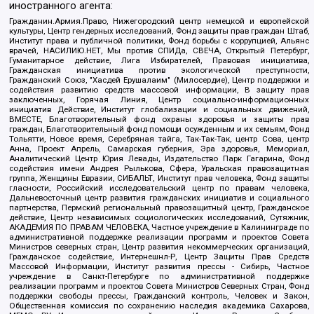
иностранного агента:
Гражданин.Армия.Право, Нижегородский центр немецкой и европейской
культуры, Центр гендерных исследований, Фонд защиты прав граждан Штаб,
Институт права и публичной политики, Фонд борьбы с коррупцией, Альянс
врачей, НАСИЛИЮ.НЕТ, Мы против СПИДа, СВЕЧА, Открытый Петербург,
Гуманитарное действие, Лига Избирателей, Правовая инициатива,
Гражданская инициатива против экологической преступности,
Гражданский Союз, "Хасдей Ерушалаим" (Милосердие), Центр поддержки и
содействия развитию средств массовой информации, В защиту прав
заключенных, Горячая Линия, Центр социально-информационных
инициатив Действие, Институт глобализации и социальных движений,
ВМЕСТЕ, Благотворительный фонд охраны здоровья и защиты прав
граждан, Благотворительный фонд помощи осужденным и их семьям, Фонд
Тольятти, Новое время, Серебряная тайга, Так-Так-Так, центр Сова, центр
Анна, Проект Апрель, Самарская губерния, Эра здоровья, Мемориал,
Аналитический Центр Юрия Левады, Издательство Парк Гагарина, Фонд
содействия имени Андрея Рылькова, Сфера, Уральская правозащитная
группа, Женщины Евразии, СИБАЛЬТ, Институт прав человека, Фонд защиты
гласности, Российский исследовательский центр по правам человека,
Дальневосточный центр развития гражданских инициатив и социального
партнерства, Пермский региональный правозащитный центр, Гражданское
действие, Центр независимых социологических исследований, Сутяжник,
АКАДЕМИЯ ПО ПРАВАМ ЧЕЛОВЕКА, Частное учреждение в Калининграде по
административной поддержке реализации программ и проектов Совета
Министров северных стран, Центр развития некоммерческих организаций,
Гражданское содействие, Интернешнл-Р, Центр Защиты Прав Средств
Массовой Информации, Институт развития прессы - Сибирь, Частное
учреждение в Санкт-Петербурге по административной поддержке
реализации программ и проектов Совета Министров Северных Стран, Фонд
поддержки свободы прессы, Гражданский контроль, Человек и Закон,
Общественная комиссия по сохранению наследия академика Сахарова,