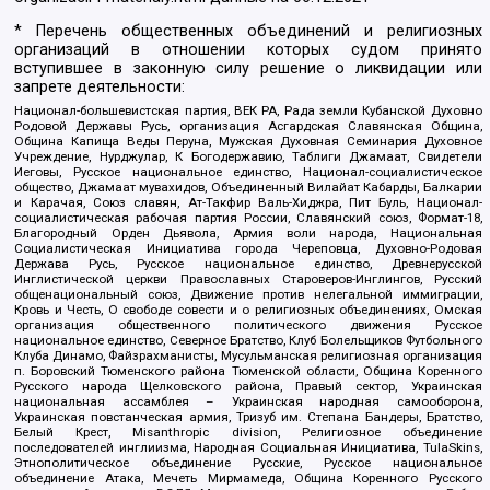
* Перечень общественных объединений и религиозных
организаций в отношении которых судом принято
вступившее в законную силу решение о ликвидации или
запрете деятельности:
Национал-большевистская партия, ВЕК РА, Рада земли Кубанской Духовно
Родовой Державы Русь, организация Асгардская Славянская Община,
Община Капища Веды Перуна, Мужская Духовная Семинария Духовное
Учреждение, Нурджулар, К Богодержавию, Таблиги Джамаат, Свидетели
Иеговы, Русское национальное единство, Национал-социалистическое
общество, Джамаат мувахидов, Объединенный Вилайат Кабарды, Балкарии
и Карачая, Союз славян, Ат-Такфир Валь-Хиджра, Пит Буль, Национал-
социалистическая рабочая партия России, Славянский союз, Формат-18,
Благородный Орден Дьявола, Армия воли народа, Национальная
Социалистическая Инициатива города Череповца, Духовно-Родовая
Держава Русь, Русское национальное единство, Древнерусской
Инглистической церкви Православных Староверов-Инглингов, Русский
общенациональный союз, Движение против нелегальной иммиграции,
Кровь и Честь, О свободе совести и о религиозных объединениях, Омская
организация общественного политического движения Русское
национальное единство, Северное Братство, Клуб Болельщиков Футбольного
Клуба Динамо, Файзрахманисты, Мусульманская религиозная организация
п. Боровский Тюменского района Тюменской области, Община Коренного
Русского народа Щелковского района, Правый сектор, Украинская
национальная ассамблея – Украинская народная самооборона,
Украинская повстанческая армия, Тризуб им. Степана Бандеры, Братство,
Белый Крест, Misanthropic division, Религиозное объединение
последователей инглиизма, Народная Социальная Инициатива, TulaSkins,
Этнополитическое объединение Русские, Русское национальное
объединение Атака, Мечеть Мирмамеда, Община Коренного Русского