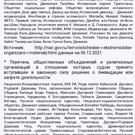
Исламская группа, Движение Талибан, Исламская партия Туркестана,
Общество социальных реформ, Общество возрождения исламского
наследия, Дом двух святых, Джунд аш-Шам, Исламский джихад – Джамаат
моджахедов, Аль-Каида в странах исламского Магриба, Имарат Кавказ,
АБТО, Правый сектор, Исламское государство, Джабха аль-Нусра ли-Ахль
аш-Шам, Народное ополчение имени К. Минина и Д. Пожарского, Аджр от
Аллаха Субхану уа Тагьаля SHAM, АУМ Синрике, Муджахеды джамаата Ат-
Тавхида Валь-Джихад, Чистопольский Джамаат, Рохнамо ба суи давлати
исломи, Террористическое сообщество Сеть, Катиба Таухид валь-Джихад,
Хайят Тахрир аш-Шам, Ахлю Сунна Валь Джамаа
Источник:
http://nac.gov.ru/terroristicheskie-i-ekstremistskie-
organizacii-i-materialy.html
данные на
06.12.2021
* Перечень общественных объединений и религиозных
организаций в отношении которых судом принято
вступившее в законную силу решение о ликвидации или
запрете деятельности:
Национал-большевистская партия, ВЕК РА, Рада земли Кубанской Духовно
Родовой Державы Русь, организация Асгардская Славянская Община,
Община Капища Веды Перуна, Мужская Духовная Семинария Духовное
Учреждение, Нурджулар, К Богодержавию, Таблиги Джамаат, Свидетели
Иеговы, Русское национальное единство, Национал-социалистическое
общество, Джамаат мувахидов, Объединенный Вилайат Кабарды, Балкарии
и Карачая, Союз славян, Ат-Такфир Валь-Хиджра, Пит Буль, Национал-
социалистическая рабочая партия России, Славянский союз, Формат-18,
Благородный Орден Дьявола, Армия воли народа, Национальная
Социалистическая Инициатива города Череповца, Духовно-Родовая
Держава Русь, Русское национальное единство, Древнерусской
Инглистической церкви Православных Староверов-Инглингов, Русский
общенациональный союз, Движение против нелегальной иммиграции,