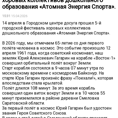
хоровых коллективов дошкольного
образования «Атомная Энергия Спорта».
15:31
15.04.2026
14 апреля в Городском центре досуга прошел 5-й
городской фестиваль хоровых коллективов
дошкольного образования «Атомная Энергия Спорта».
В 2026 году, мы отмечаем 65-летие со дня первого
полёта человека в космос. Это событие произошло 12
апреля 1961 года, когда советский космонавт, наш
земляк Юрий Алексеевич Гагарин на корабле «Восток-1»
совершил орбитальный полёт вокруг Земли.
Старт корабля состоялся в 9 часов 07 минут утра по
московскому времени с космодрома Байконур. На
старте Юра Гагарин произнёс фразу «Поехали!», которая
впоследствии стала крылатой.
Полёт длился 108 минут. За это время корабль
совершил один виток вокруг Земли и в 10 часов 55
минут приземлился в районе деревни Смеловка
Саратовской области.
За первый полёт в космос Юрий Гагарин был удостоен
звания Героя Советского Союза.