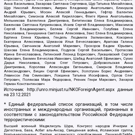
Анна Васильевна, Захарова Светлана Сергеевна, Щур Татьяна Михайловна,
Щур Николай Алексеевич, Аверин Владимир Анатольевич, Блинушов
Андрей Юрьевич, Мосин Алексей Геннадьевич, Гефтер Валентин
Михайлович, Симонов Алексей Кириллович, Флиге Ирина Анатольевна,
Мельникова Валентина Дмитриевна, Вититинова Елена Владимировна,
Баженова Светлана Куприяновна, Исаев Сергей Владимирович, Максимов
Сергей Владимирович, Беляев Сергей Иванович, Голубева Елена
Николаевна, Ганнушкина Светлана Алексеевна, Закс Елена Владимировна,
Буртина Елена Юрьевна, Гендель Людмила Залмановна, Кокорина
Екатерина Алексеевна, Шуманов Илья Вячеславович, Арапова Галина
Юрьевна, Свечников Анатолий Мариевич, Прохоров Вадим Юрьевич,
Шахова Елена Владимировна, Подузов Сергей Васильевич, Протасова
Ирина Вячеславовна, Литинский Леонид Борисович, Лукашевский Сергей
Маркович, Бахмин Вячеслав Иванович, Шабад Анатолий Ефимович, Сухих
Дарья Николаевна, Орлов Олег Петрович, Добровольская Анна
Дмитриевна, Королева Александра Евгеньевна, Смирнов Владимир
Александрович, Вицин Сергей Ефимович, Золотухин Борис Андреевич,
Левинсон Лев Семенович, Локшина Татьяна Иосифовна, Орлов Олег
Петрович, Полякова Мара Федоровна, Резник Генри Маркович, Захаров
Герман Константинович
Источник:
http://unro.minjust.ru/NKOForeignAgent.aspx
данные
на
23.12.2021
* Единый федеральный список организаций, в том числе
иностранных и международных организаций, признанных в
соответствии с законодательством Российской Федерации
террористическими:
Высший военный Маджлисуль Шура, Конгресс народов Ичкерии и
Дагестана, База, Асбат аль-Ансар, Священная война, Исламская группа,
Братья-мусульмане, Партия исламского освобождения, Лашкар-И-Тайба,