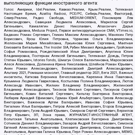
выполняющих функции иностранного агента:
Голос Америки, Idel.Реалии, Кавказ.Реалии, Крым.Реалии, Телеканал
Настоящее Время, Azatliq Radiosi, PCE/PC, Сибирь.Реалии, Фактограф,
Север.Реалии, Радио Свобода, MEDIUM-ORIENT, Пономарев Лев
Александрович, Савицкая Людмила Алексеевна, Маркелов Сергей
Евгеньевич, Камалягин Денис Николаевич, Апахончич Дарья
Александровна, Medusa Project, Первое антикоррупционное СМИ, VTimes.io,
Баданин Роман Сергеевич, Гликин Максим Александрович, Маняхин Петр
Борисович, Ярош Юлия Петровна, Чуракова Ольга Владимировна,
Железнова Мария Михайловна, Лукьянова Юлия Сергеевна, Маетная
Елизавета Витальевна, The Insider SIA, Рубин Михаил Аркадьевич, Гройсман
Софья Романовна, Рождественский Илья Дмитриевич, Апухтина Юлия
Владимировна, Постернак Алексей Евгеньевич, Телеканал Дождь, Петров
Степан Юрьевич, Istories fonds, Шмагун Олеся Валентиновна, Мароховская
Алеся Алексеевна, Долинина Ирина Николаевна, Шлейнов Роман Юрьевич,
Анин Роман Александрович, Великовский Дмитрий Александрович,
Альтаир 2021, Ромашки монолит, Главный редактор 2021, Вега 2021, Важные
иноагенты, Каткова Вероника Вячеславовна, Карезина Инна Павловна,
Кузьмина Людмила Гавриловна, Костылева Полина Владимировна, Лютов
Александр Иванович, Жилкин Владимир Владимирович, Жилинский
Владимир Александрович, Тихонов Михаил Сергеевич, Пискунов Сергей
Евгеньевич, Ковин Виталий Сергеевич, Кильтау Екатерина Викторовна,
Любарев Аркадий Ефимович, Гурман Юрий Альбертович, Грезев Александр
Викторович, Важенков Артем Валерьевич, Иванова София Юрьевна,
Пигалкин Илья Валерьевич, Петров Алексей Викторович, Егоров Владимир
Владимирович, Гусев Андрей Юрьевич, Смирнов Сергей Сергеевич, Верзилов
Петр Юрьевич, ЗП, Зона права, ЖУРНАЛИСТ-ИНОСТРАННЫЙ АГЕНТ,
Вольтская Татьяна Анатольевна, Клепиковская Екатерина Дмитриевна,
Сотников Даниил Владимирович, Захаров Андрей Вячеславович, Симонов
Евгений Алексеевич, Сурначева Елизавета Дмитриевна, Соловьева Елена
Анатольевна, Арапова Галина Юрьевна, Перл Роман Александрович, МЕМО,