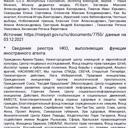
Mason G.E.S. Anonymous Foundation, Stichting Bellingcat, Якутия – Наше
Мнение, Москоу диджитал медиа, РС-Балт, Заговора Максим
Александрович, Ветошкина Валерия Валерьевна, Павлов Иван Юрьевич,
Скворцова Елена Сергеевна, Оленичев Максим Владимирович, Как бы
инагент, Кочетков Игорь Викторович, Иркутский союз библиофилов, Честные
выборы, Нобелевский призыв, Еланчик Олег Александрович, Григорьева
Алина Александровна, Григорьев Андрей Валерьевич , Гималова Регина
Эмилевна, Хисамова Регина Фаритовна
Источник:
https://minjust.gov.ru/ru/documents/7755/
данные на
03.12.2021
* Сведения реестра НКО, выполняющих функции
иностранного агента:
Гражданин.Армия.Право, Нижегородский центр немецкой и европейской
культуры, Центр гендерных исследований, Фонд защиты прав граждан Штаб,
Институт права и публичной политики, Фонд борьбы с коррупцией, Альянс
врачей, НАСИЛИЮ.НЕТ, Мы против СПИДа, СВЕЧА, Открытый Петербург,
Гуманитарное действие, Лига Избирателей, Правовая инициатива,
Гражданская инициатива против экологической преступности,
Гражданский Союз, "Хасдей Ерушалаим" (Милосердие), Центр поддержки и
содействия развитию средств массовой информации, В защиту прав
заключенных, Горячая Линия, Центр социально-информационных
инициатив Действие, Институт глобализации и социальных движений,
ВМЕСТЕ, Благотворительный фонд охраны здоровья и защиты прав
граждан, Благотворительный фонд помощи осужденным и их семьям, Фонд
Тольятти, Новое время, Серебряная тайга, Так-Так-Так, центр Сова, центр
Анна, Проект Апрель, Самарская губерния, Эра здоровья, Мемориал,
Аналитический Центр Юрия Левады, Издательство Парк Гагарина, Фонд
содействия имени Андрея Рылькова, Сфера, Уральская правозащитная
группа, Женщины Евразии, СИБАЛЬТ, Институт прав человека, Фонд защиты
гласности, Российский исследовательский центр по правам человека,