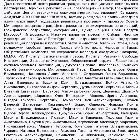
Дальневосточный центр развития гражданских инициатив и социального
партнерства, Пермский региональный правозащитный центр, Гражданское
действие, Центр независимых социологических исследований, Сутяжник,
АКАДЕМИЯ ПО ПРАВАМ ЧЕЛОВЕКА, Частное учреждение в Калининграде по
административной поддержке реализации программ и проектов Совета
Министров северных стран, Центр развития некоммерческих организаций,
Гражданское содействие, Интернешнл-Р, Центр Защиты Прав Средств
Массовой Информации, Институт развития прессы - Сибирь, Частное
учреждение в Санкт-Петербурге по административной поддержке
реализации программ и проектов Совета Министров Северных Стран, Фонд
поддержки свободы прессы, Гражданский контроль, Человек и Закон,
Общественная комиссия по сохранению наследия академика Сахарова,
МЕМО. РУ, Институт региональной прессы, Институт Развития Свободы
Информации, Экозащита!-Женсовет, Общественный вердикт, Евразийская
антимонопольная ассоциация, Дзугкоева Регина Николаевна, Кривенко
Сергей Владимирович, Милославский Павел Юрьевич, Шнырова Ольга
Вадимовна, Чанышева Лилия Айратовна, Сидорович Ольга Борисовна,
Туровский Александр Алексеевич, Васильева Анастасия Евгеньевна, Ривина
Анна Валерьевна, Бурдина Юлия Владимировна, Бойко Анатолий
Николаевич, Пивоваров Андрей Сергеевич, Дугин Сергей Георгиевич, Аверин
Виталий Евгеньевич, Барахоев Магомед Бекханович, Шевченко Дмитрий
Александрович, Шарипков Олег Викторович, Мошель Ирина Ароновна,
Шведов Григорий Сергеевич, Пономарев Лев Александрович, Созаев
Валерий Валерьевич, Каргалицкий Борис Юльевич, Исакова Ирина
Александровна, Исламов Тимур Рифгатович, Романова Ольга Евгеньевна,
Щаров Сергей Алексадрович, Цирульников Борис Альбертович, Халидова
Марина Владимировна, Людевиг Марина Зариевна, Федотова Галина
Анатольевна, Паутов Юрий Анатольевич, Верховский Александр Маркович,
Пислакова-Паркер Марина Петровна, Кочеткова Татьяна Владимировна,
Чуркина Наталья Валерьевна, Акимова Татьяна Николаевна, Золотарева
Екатерина Александровна, Рачинский Ян Збигневич, Жемкова Елена
Борисовна, Гудков Лев Дмитриевич, Илларионова Юлия Юрьевна, Саранг