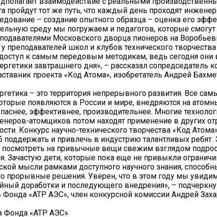
едполагает взаимодействие с реальными производственны
ята пройдут тот же путь, что каждый день проходят инжене
ледование – создание опытного образца – оценка его эффе
тельную среду мы погружаем и педагогов, которые смогут
подавателями Московского дворца пионеров на Воробьевы
 у преподавателей школ и клубов технического творчеств
доступ к самым передовым методикам, ведь сегодня они
ергетики завтрашнего дня», – рассказал сопредседатель к
аставник проекта «Код Атома», изобретатель Андрей Бахме
ргетика – это территория непрерывного развития. Все са
которые появляются в России и мире, внедряются на атомны
опаснее, эффективнее, производительнее. Многие техноло
неров-атомщиков потом находят применение в других от
ти. Конкурс научно-технического творчества «Код Атома»
б поддержать и привлечь в индустрию талантливых ребят. 
 посмотреть на привычные вещи свежим взглядом подрос
я. Зачастую дети, которые пока еще не привыкли ограничи
ской мысли рамками доступного научного знания, способ
о прорывные решения. Уверен, что в этом году мы увидим
ойный доработки и последующего внедрения», – подчеркну
 Фонда «АТР АЭС», член конкурсной комиссии Андрей Заха
а Фонда «АТР АЭС»