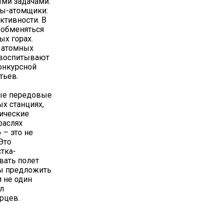
ми задачами.
ры-атомщики:
ктивности. В
 обменяться
х горах.
а атомных
 воспитывают
онкурсной
тьев.
мые передовые
х станциях,
гические
раслях
 – это не
Это
тка-
вать полет
ны предложить
 не один
л
рцев.