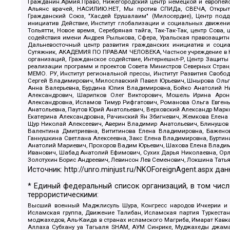
Гражданин.Армия.Право, Нижегородский центр немецкой и европейск
Альянс врачей, НАСИЛИЮ.НЕТ, Мы против СПИДа, СВЕЧА, Открытый
Гражданский Союз, "Хасдей Ерушалаим" (Милосердие), Центр под
инициатив Действие, Институт глобализации и социальных движен
Тольятти, Новое время, Серебряная тайга, Так-Так-Так, центр Сова
содействия имени Андрея Рылькова, Сфера, Уральская правозащитна
Дальневосточный центр развития гражданских инициатив и социа
Сутяжник, АКАДЕМИЯ ПО ПРАВАМ ЧЕЛОВЕКА, Частное учреждение в Ка
организаций, Гражданское содействие, Интернешнл-Р, Центр Защиты
реализации программ и проектов Совета Министров Северных Стран
МЕМО. РУ, Институт региональной прессы, Институт Развития Своб
Сергей Владимирович, Милославский Павел Юрьевич, Шнырова Ольга
Анна Валерьевна, Бурдина Юлия Владимировна, Бойко Анатолий Ник
Александрович, Шарипков Олег Викторович, Мошель Ирина Ароно
Александровна, Исламов Тимур Рифгатович, Романова Ольга Евгень
Анатольевна, Паутов Юрий Анатольевич, Верховский Александр Марк
Екатерина Александровна, Рачинский Ян Збигневич, Жемкова Елена 
Щур Николай Алексеевич, Аверин Владимир Анатольевич, Блинушов 
Валентина Дмитриевна, Вититинова Елена Владимировна, Баженов
Ганнушкина Светлана Алексеевна, Закс Елена Владимировна, Буртин
Анатолий Мариевич, Прохоров Вадим Юрьевич, Шахова Елена Владими
Иванович, Шабад Анатолий Ефимович, Сухих Дарья Николаевна, Орл
Золотухин Борис Андреевич, Левинсон Лев Семенович, Локшина Тать
Источник:
http://unro.minjust.ru/NKOForeignAgent.aspx
дан
* Единый федеральный список организаций, в том чис
террористическими:
Высший военный Маджлисуль Шура, Конгресс народов Ичкерии и Да
Исламская группа, Движение Талибан, Исламская партия Туркест
моджахедов, Аль-Каида в странах исламского Магриба, Имарат Кавка
Аллаха Субхану уа Тагьаля SHAM, АУМ Синрике, Муджахеды джамаа