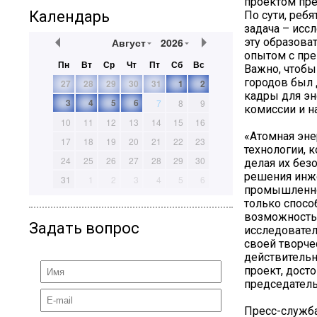
проектом пр
Календарь
По сути, реб
задача – исс
Август
2026
эту образова
опытом с пре
Пн
Вт
Ср
Чт
Пт
Сб
Вс
Важно, чтобы
городов был 
27
28
29
30
31
1
2
кадры для эн
3
4
5
6
7
8
9
комиссии и н
10
11
12
13
14
15
16
«Атомная эне
17
18
19
20
21
22
23
технологии, 
24
25
26
27
28
29
30
делая их без
решения инже
31
1
2
3
4
5
6
промышленнос
только спосо
возможность
Задать вопрос
исследовател
своей творче
действительн
проект, дост
председатель
Пресс-служб