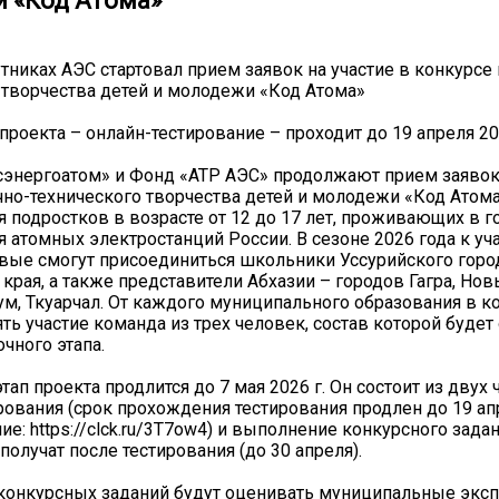
 «Код Атома»
утниках АЭС стартовал прием заявок на участие в конкурсе 
 творчества детей и молодежи «Код Атома»
проекта – онлайн-тестирование – проходит до 19 апреля 20
энергоатом» и Фонд «АТР АЭС» продолжают прием заявок 
чно-технического творчества детей и молодежи «Код Атома»
я подростков в возрасте от 12 до 17 лет, проживающих в г
 атомных электростанций России. В сезоне 2026 года к уч
вые смогут присоединиться школьники Уссурийского горо
края, а также представители Абхазии – городов Гагра, Нов
ум, Ткуарчал. От каждого муниципального образования в к
ть участие команда из трех человек, состав которой будет
чного этапа.
ап проекта продлится до 7 мая 2026 г. Он состоит из двух ч
рования (срок прохождения тестирования продлен до 19 ап
ие: https://clck.ru/3T7ow4) и выполнение конкурсного зада
получат после тестирования (до 30 апреля).
конкурсных заданий будут оценивать муниципальные экс