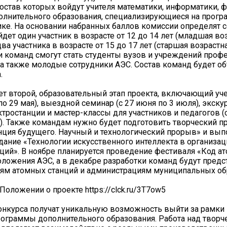
состав которых войдут учителя математики, информатики, 
олнительного образования, специализирующиеся на прог
ике. На основании набранных баллов комиссии определят с
дет один участник в возрасте от 12 до 14 лет (младшая во
два участника в возрасте от 15 до 17 лет (старшая возрастна
 команд смогут стать студенты вузов и учреждений проф
 а также молодые сотрудники АЭС. Состав команд будет об
.
ует второй, образовательный этап проекта, включающий уч
по 29 мая), выездной семинар (с 27 июня по 3 июля), экску
тростанции и мастер-классы для участников и педагогов (с
я). Также командам нужно будет подготовить творческий п
нция будущего. Научный и технологический прорыв» и вып
ание «Технологии искусственного интеллекта в организац
ций». В ноябре планируется проведение фестиваля «Код ат
оложения АЭС, а в декабре разработки команд будут пред
ям атомных станций и администрациям муниципальных об
Положении о проекте https://clck.ru/3T7ow5
онкурса получат уникальную возможность выйти за рамки
рограммы дополнительного образования. Работа над твор