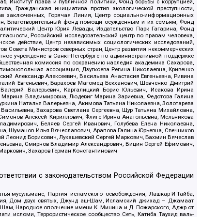
б, Институт права и публичной политики, Фонд борьбы с коррупцией,
ива, Гражданская инициатива против экологической преступности,
рав заключенных, Горячая Линия, Центр социально-информационных
дан, Благотворительный фонд помощи осужденным и их семьям, Фонд
 Аналитический Центр Юрия Левады, Издательство Парк Гагарина, Фонд
гласности, Российский исследовательский центр по правам человека,
ское действие, Центр независимых социологических исследований,
в Совета Министров северных стран, Центр развития некоммерческих
стное учреждение в Санкт-Петербурге по административной поддержке
Общественная комиссия по сохранению наследия академика Сахарова,
нтимонопольная ассоциация, Дзугкоева Регина Николаевна, Кривенко
кий Александр Алексеевич, Васильева Анастасия Евгеньевна, Ривина
италий Евгеньевич, Барахоев Магомед Бекханович, Шевченко Дмитрий
 Валерий Валерьевич, Каргалицкий Борис Юльевич, Исакова Ирина
ва Марина Владимировна, Людевиг Марина Зариевна, Федотова Галина
уркина Наталья Валерьевна, Акимова Татьяна Николаевна, Золотарева
 Васильевна, Захарова Светлана Сергеевна, Щур Татьяна Михайловна,
 Симонов Алексей Кириллович, Флиге Ирина Анатольевна, Мельникова
адимирович, Беляев Сергей Иванович, Голубева Елена Николаевна,
вна, Шуманов Илья Вячеславович, Арапова Галина Юрьевна, Свечников
ий Леонид Борисович, Лукашевский Сергей Маркович, Бахмин Вячеслав
геньевна, Смирнов Владимир Александрович, Вицин Сергей Ефимович,
 Маркович, Захаров Герман Константинович
оответствии с законодательством Российской Федерации
тья-мусульмане, Партия исламского освобождения, Лашкар-И-Тайба,
дия, Дом двух святых, Джунд аш-Шам, Исламский джихад – Джамаат
ш-Шам, Народное ополчение имени К. Минина и Д. Пожарского, Аджр от
и исломи, Террористическое сообщество Сеть, Катиба Таухид валь-