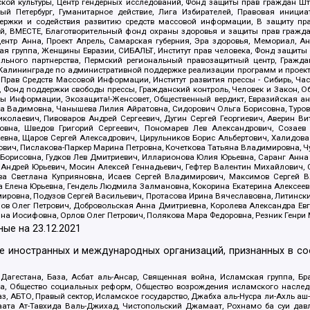
ой культуры, Центр гендерных исследований, Фонд защиты прав граждан Шта
 Петербург, Гуманитарное действие, Лига Избирателей, Правовая инициат
держки и содействия развитию средств массовой информации, В защиту п
ий, ВМЕСТЕ, Благотворительный фонд охраны здоровья и защиты прав граж
, центр Анна, Проект Апрель, Самарская губерния, Эра здоровья, Мемориал,
я группа, Женщины Евразии, СИБАЛЬТ, Институт прав человека, Фонд защиты 
льного партнерства, Пермский региональный правозащитный центр, Граждан
лининграде по административной поддержке реализации программ и проекто
 Прав Средств Массовой Информации, Институт развития прессы - Сибирь, Ча
, Фонд поддержки свободы прессы, Гражданский контроль, Человек и Закон, 
оды Информации, Экозащита!-Женсовет, Общественный вердикт, Евразийская а
 Вадимовна, Чанышева Лилия Айратовна, Сидорович Ольга Борисовна, Туровс
олаевич, Пивоваров Андрей Сергеевич, Дугин Сергей Георгиевич, Аверин В
вна, Шведов Григорий Сергеевич, Пономарев Лев Александрович, Созаев
евна, Щаров Сергей Алексадрович, Цирульников Борис Альбертович, Халидо
ович, Пислакова-Паркер Марина Петровна, Кочеткова Татьяна Владимировна, Ч
Борисовна, Гудков Лев Дмитриевич, Илларионова Юлия Юрьевна, Саранг Анна
Андрей Юрьевич, Мосин Алексей Геннадьевич, Гефтер Валентин Михайлович,
а Светлана Куприяновна, Исаев Сергей Владимирович, Максимов Сергей Вл
а Елена Юрьевна, Гендель Людмила Залмановна, Кокорина Екатерина Алексее
ровна, Подузов Сергей Васильевич, Протасова Ирина Вячеславовна, Литинск
ов Олег Петрович, Добровольская Анна Дмитриевна, Королева Александра Ев
яна Иосифовна, Орлов Олег Петрович, Полякова Мара Федоровна, Резник Генри
ные на
23.12.2021
ле иностранных и международных организаций, признанных в с
гестана, База, Асбат аль-Ансар, Священная война, Исламская группа, Бра
ана, Общество социальных реформ, Общество возрождения исламского насле
з, АБТО, Правый сектор, Исламское государство, Джабха аль-Нусра ли-Ахль а
та Ат-Тавхида Валь-Джихад, Чистопольский Джамаат, Рохнамо ба суи давлат