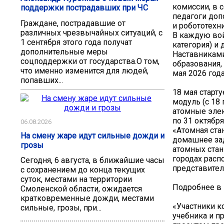
комиссии, в 
поддержки пострадавших при ЧС
педагоги доп
Граждане, пострадавшие от
и робототехн
различных чрезвычайных ситуаций, с
В каждую вой
1 сентября этого года получат
категория) и 
дополнительные меры
Наставниками
соцподдержки от государства.О том,
образования,
что именно изменится для людей,
мая 2026 года
попавших...
18 мая старт
модуль (с 18 
атомные элек
по 31 октябр
06.08.2026
«Атомная ста
На смену жаре идут сильные дожди и
домашнее зад
грозы
атомных стан
городах расп
Сегодня, 6 августа, в ближайшие часы
представител
с сохранением до конца текущих
суток, местами на территории
Подробнее в 
Смоленской области, ожидается
кратковременные дожди, местами
«Участники к
сильные, грозы, при...
учебника и п