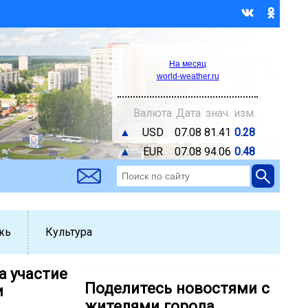
На месяц
world-weather.ru
Валюта
Дата
знач.
изм.
▲
USD
07.08
81.41
0.28
▲
EUR
07.08
94.06
0.48
жь
Культура
а участие
Поделитесь новостями с
и
жителями города