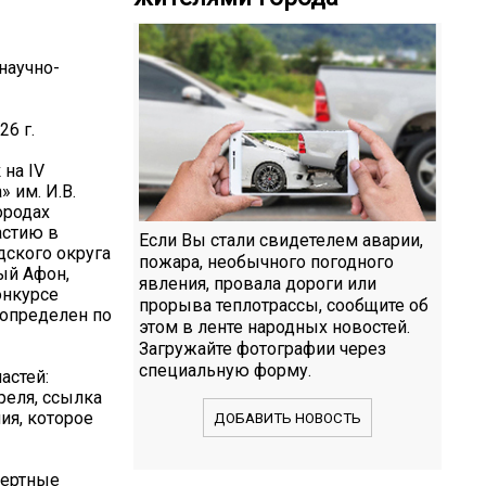
научно-
26 г.
на IV
 им. И.В.
ородах
астию в
Если Вы стали свидетелем аварии,
дского округа
пожара, необычного погодного
ый Афон,
явления, провала дороги или
онкурсе
прорыва теплотрассы, сообщите об
 определен по
этом в ленте народных новостей.
Загружайте фотографии через
специальную форму.
астей:
реля, ссылка
ния, которое
ДОБАВИТЬ НОВОСТЬ
пертные