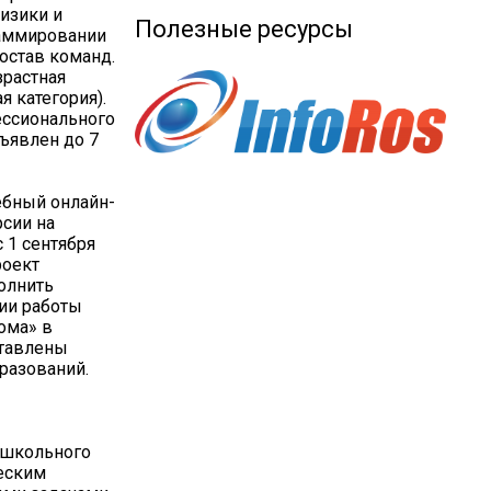
физики и
Полезные ресурсы
раммировании
остав команд.
зрастная
я категория).
ессионального
ъявлен до 7
ебный онлайн-
рсии на
 1 сентября
роект
олнить
ии работы
ома» в
ставлены
разований.
 школьного
ческим