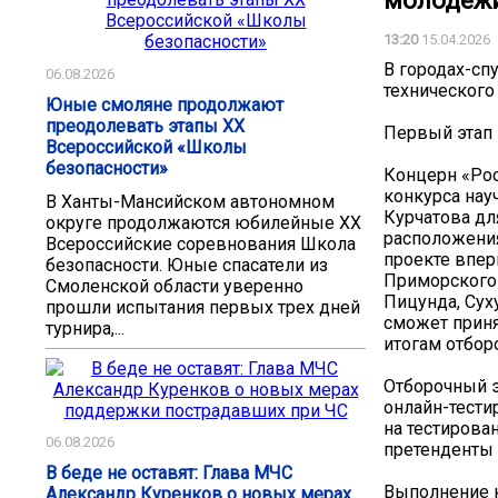
молодежи
13:20
15.04.2026
В городах-сп
06.08.2026
технического
Юные смоляне продолжают
преодолевать этапы XX
Первый этап 
Всероссийской «Школы
безопасности»
Концерн «Рос
конкурса нау
В Ханты-Мансийском автономном
Курчатова дл
округе продолжаются юбилейные XX
расположения
Всероссийские соревнования Школа
проекте впер
безопасности. Юные спасатели из
Приморского 
Смоленской области уверенно
Пицунда, Сух
прошли испытания первых трех дней
сможет приня
турнира,...
итогам отборо
Отборочный эт
онлайн-тести
на тестирован
06.08.2026
претенденты 
В беде не оставят: Глава МЧС
Выполнение 
Александр Куренков о новых мерах