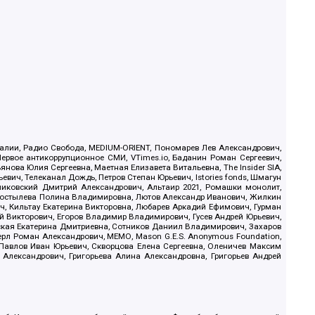
.Реалии, Радио Свобода, MEDIUM-ORIENT, Пономарев Лев Александрович,
ервое антикоррупционное СМИ, VTimes.io, Баданин Роман Сергеевич,
ова Юлия Сергеевна, Маетная Елизавета Витальевна, The Insider SIA,
ич, Телеканал Дождь, Петров Степан Юрьевич, Istories fonds, Шмагун
иковский Дмитрий Александрович, Альтаир 2021, Ромашки монолит,
, Костылева Полина Владимировна, Лютов Александр Иванович, Жилкин
, Кильтау Екатерина Викторовна, Любарев Аркадий Ефимович, Гурман
й Викторович, Егоров Владимир Владимирович, Гусев Андрей Юрьевич,
ская Екатерина Дмитриевна, Сотников Даниил Владимирович, Захаров
ерл Роман Александрович, МЕМО, Mason G.E.S. Anonymous Foundation,
, Павлов Иван Юрьевич, Скворцова Елена Сергеевна, Оленичев Максим
 Александрович, Григорьева Алина Александровна, Григорьев Андрей