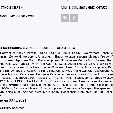
атной связи
Мы в социальных сетях:
 помощью сервисов
выполняющих функции иностранного агента:
 Настоящее Время, Azatliq Radiosi, PCE/PC, Сибирь.Реалии, Фактограф, Север
ягин Денис Николаевич, Апахончич Дарья Александровна, Medusa Project, П
етровна, Чуракова Ольга Владимировна, Железнова Мария Михайловна, Лукьян
й Илья Дмитриевич, Апухтина Юлия Владимировна, Постернак Алексей Евгеньев
рина Николаевна, Шлейнов Роман Юрьевич, Анин Роман Александрович, Вел
оника Вячеславовна, Карезина Инна Павловна, Кузьмина Людмила Гавриловна
ов Михаил Сергеевич, Пискунов Сергей Евгеньевич, Ковин Виталий Сергеевич
алерьевич, Иванова София Юрьевна, Пигалкин Илья Валерьевич, Петров Алексе
а, ЖУРНАЛИСТ-ИНОСТРАННЫЙ АГЕНТ, Вольтская Татьяна Анатольевна, Клепиков
авета Дмитриевна, Соловьева Елена Анатольевна, Арапова Галина Юрьевна, П
иа, РС-Балт, Заговора Максим Александрович, Ветошкина Валерия Валерьевна
ский союз библиофилов, Честные выборы, Нобелевский призыв, Еланчик Олег
а
е на
03.12.2021
нного агента: