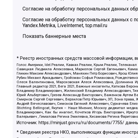
Согласие на обработку персональных данных обр
Согласие на обработку персональных данных с
Yandex.Metrika, LiveInternet, top.mail.ru
Показать баннерные места
* Реестр иностранных средств массовой информации, 
Голос Америки, Idel.Реалии, Кавказ.Реалии, Крым.Реалии, Телеканал
Савицкая Людмила Алексеевна, Маркелов Сергей Евгеньевич, Камал
Гликин Максим Александрович, Маняхин Петр Борисович, Ярош Юлия П
Рубин Михаил Аркадьевич, Гройсман Софья Романовна, Рождественски
Олеся Валентиновна, Мароховская Алеся Алексеевна, Долинина И
Главный редактор 2021, Вега 2021, Важные иноагенты, Каткова Вер
Владимир Владимирович, Жилинский Владимир Александрович, Тихон
Юрий Альбертович, Грезев Александр Викторович, Важенков Артем В
Смирнов Сергей Сергеевич, Верзилов Петр Юрьевич, ЗП, Зона прав
Андрей Вячеславович, Симонов Евгений Алексеевич, Сурначева Елиз
Stichting Bellingcat, Якутия – Наше Мнение, Москоу диджитал мед
Владимирович, Как бы инагент, Кочетков Игорь Викторович, Иркут
Валерьевич , Гималова Регина Эмилевна, Хисамова Регина Фаритовн
Источник:
https://minjust.gov.ru/ru/documents/7755/
данны
* Сведения реестра НКО, выполняющих функции иностра