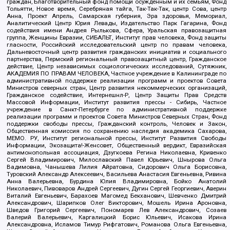
граждан, Благотворительный фонд помощи осужденным и их семьям, Фонд
Тольятти, Новое время, Серебряная тайга, Так-Так-Так, центр Сова, центр
Анна, Проект Апрель, Самарская губерния, Эра здоровья, Мемориал,
Аналитический Центр Юрия Левады, Издательство Парк Гагарина, Фонд
содействия имени Андрея Рылькова, Сфера, Уральская правозащитная
группа, Женщины Евразии, СИБАЛЬТ, Институт прав человека, Фонд защиты
гласности, Российский исследовательский центр по правам человека,
Дальневосточный центр развития гражданских инициатив и социального
партнерства, Пермский региональный правозащитный центр, Гражданское
действие, Центр независимых социологических исследований, Сутяжник,
АКАДЕМИЯ ПО ПРАВАМ ЧЕЛОВЕКА, Частное учреждение в Калининграде по
административной поддержке реализации программ и проектов Совета
Министров северных стран, Центр развития некоммерческих организаций,
Гражданское содействие, Интернешнл-Р, Центр Защиты Прав Средств
Массовой Информации, Институт развития прессы - Сибирь, Частное
учреждение в Санкт-Петербурге по административной поддержке
реализации программ и проектов Совета Министров Северных Стран, Фонд
поддержки свободы прессы, Гражданский контроль, Человек и Закон,
Общественная комиссия по сохранению наследия академика Сахарова,
МЕМО. РУ, Институт региональной прессы, Институт Развития Свободы
Информации, Экозащита!-Женсовет, Общественный вердикт, Евразийская
антимонопольная ассоциация, Дзугкоева Регина Николаевна, Кривенко
Сергей Владимирович, Милославский Павел Юрьевич, Шнырова Ольга
Вадимовна, Чанышева Лилия Айратовна, Сидорович Ольга Борисовна,
Туровский Александр Алексеевич, Васильева Анастасия Евгеньевна, Ривина
Анна Валерьевна, Бурдина Юлия Владимировна, Бойко Анатолий
Николаевич, Пивоваров Андрей Сергеевич, Дугин Сергей Георгиевич, Аверин
Виталий Евгеньевич, Барахоев Магомед Бекханович, Шевченко Дмитрий
Александрович, Шарипков Олег Викторович, Мошель Ирина Ароновна,
Шведов Григорий Сергеевич, Пономарев Лев Александрович, Созаев
Валерий Валерьевич, Каргалицкий Борис Юльевич, Исакова Ирина
Александровна, Исламов Тимур Рифгатович, Романова Ольга Евгеньевна,