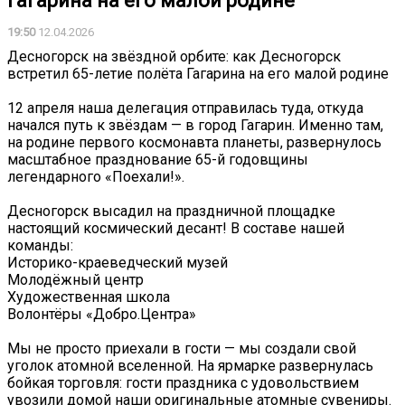
Гагарина на его малой родине
19:50
12.04.2026
Десногорск на звёздной орбите: как Десногорск
встретил 65-летие полёта Гагарина на его малой родине
12 апреля наша делегация отправилась туда, откуда
начался путь к звёздам — в город Гагарин. Именно там,
на родине первого космонавта планеты, развернулось
масштабное празднование 65-й годовщины
легендарного «Поехали!».
Десногорск высадил на праздничной площадке
настоящий космический десант! В составе нашей
команды:
Историко-краеведческий музей
Молодёжный центр
Художественная школа
Волонтёры «Добро.Центра»
Мы не просто приехали в гости — мы создали свой
уголок атомной вселенной. На ярмарке развернулась
бойкая торговля: гости праздника с удовольствием
увозили домой наши оригинальные атомные сувениры.