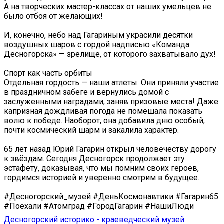
А на творческих мастер-классах от наших умельцев не
было отбоя от желающих!
И, конечно, небо над Гагариным украсили десятки
воздушных шаров с гордой надписью «Команда
Десногорска» — зрелище, от которого захватывало дух!
Спорт как часть орбиты
Отдельная гордость — наши атлеты. Они приняли участие
в праздничном забеге и вернулись домой с
заслуженными наградами, заняв призовые места! Даже
капризная дождливая погода не помешала показать
волю к победе. Наоборот, она добавила дню особый,
почти космический шарм и закалила характер.
65 лет назад Юрий Гагарин открыл человечеству дорогу
к звёздам. Сегодня Десногорск продолжает эту
эстафету, доказывая, что мы помним своих героев,
гордимся историей и уверенно смотрим в будущее.
#Десногорский_музей #ДеньКосмонавтики #Гагарин65
#Поехали #Атомград #ГородГагарин #НашиЛюди
Десногорский историко - краеведческий музей