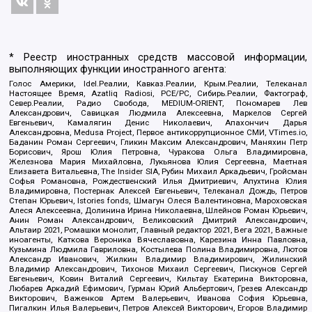
* Реестр иностранных средств массовой информации,
выполняющих функции иностранного агента:
Голос Америки, Idel.Реалии, Кавказ.Реалии, Крым.Реалии, Телеканал
Настоящее Время, Azatliq Radiosi, PCE/PC, Сибирь.Реалии, Фактограф,
Север.Реалии, Радио Свобода, MEDIUM-ORIENT, Пономарев Лев
Александрович, Савицкая Людмила Алексеевна, Маркелов Сергей
Евгеньевич, Камалягин Денис Николаевич, Апахончич Дарья
Александровна, Medusa Project, Первое антикоррупционное СМИ, VTimes.io,
Баданин Роман Сергеевич, Гликин Максим Александрович, Маняхин Петр
Борисович, Ярош Юлия Петровна, Чуракова Ольга Владимировна,
Железнова Мария Михайловна, Лукьянова Юлия Сергеевна, Маетная
Елизавета Витальевна, The Insider SIA, Рубин Михаил Аркадьевич, Гройсман
Софья Романовна, Рождественский Илья Дмитриевич, Апухтина Юлия
Владимировна, Постернак Алексей Евгеньевич, Телеканал Дождь, Петров
Степан Юрьевич, Istories fonds, Шмагун Олеся Валентиновна, Мароховская
Алеся Алексеевна, Долинина Ирина Николаевна, Шлейнов Роман Юрьевич,
Анин Роман Александрович, Великовский Дмитрий Александрович,
Альтаир 2021, Ромашки монолит, Главный редактор 2021, Вега 2021, Важные
иноагенты, Каткова Вероника Вячеславовна, Карезина Инна Павловна,
Кузьмина Людмила Гавриловна, Костылева Полина Владимировна, Лютов
Александр Иванович, Жилкин Владимир Владимирович, Жилинский
Владимир Александрович, Тихонов Михаил Сергеевич, Пискунов Сергей
Евгеньевич, Ковин Виталий Сергеевич, Кильтау Екатерина Викторовна,
Любарев Аркадий Ефимович, Гурман Юрий Альбертович, Грезев Александр
Викторович, Важенков Артем Валерьевич, Иванова София Юрьевна,
Пигалкин Илья Валерьевич, Петров Алексей Викторович, Егоров Владимир