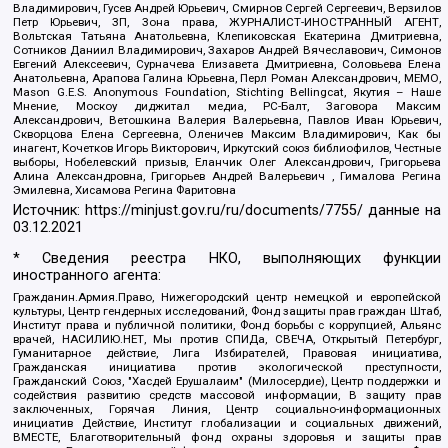
Владимирович, Гусев Андрей Юрьевич, Смирнов Сергей Сергеевич, Верзилов
Петр Юрьевич, ЗП, Зона права, ЖУРНАЛИСТ-ИНОСТРАННЫЙ АГЕНТ,
Вольтская Татьяна Анатольевна, Клепиковская Екатерина Дмитриевна,
Сотников Даниил Владимирович, Захаров Андрей Вячеславович, Симонов
Евгений Алексеевич, Сурначева Елизавета Дмитриевна, Соловьева Елена
Анатольевна, Арапова Галина Юрьевна, Перл Роман Александрович, МЕМО,
Mason G.E.S. Anonymous Foundation, Stichting Bellingcat, Якутия – Наше
Мнение, Москоу диджитал медиа, РС-Балт, Заговора Максим
Александрович, Ветошкина Валерия Валерьевна, Павлов Иван Юрьевич,
Скворцова Елена Сергеевна, Оленичев Максим Владимирович, Как бы
инагент, Кочетков Игорь Викторович, Иркутский союз библиофилов, Честные
выборы, Нобелевский призыв, Еланчик Олег Александрович, Григорьева
Алина Александровна, Григорьев Андрей Валерьевич , Гималова Регина
Эмилевна, Хисамова Регина Фаритовна
Источник:
https://minjust.gov.ru/ru/documents/7755/
данные на
03.12.2021
* Сведения реестра НКО, выполняющих функции
иностранного агента:
Гражданин.Армия.Право, Нижегородский центр немецкой и европейской
культуры, Центр гендерных исследований, Фонд защиты прав граждан Штаб,
Институт права и публичной политики, Фонд борьбы с коррупцией, Альянс
врачей, НАСИЛИЮ.НЕТ, Мы против СПИДа, СВЕЧА, Открытый Петербург,
Гуманитарное действие, Лига Избирателей, Правовая инициатива,
Гражданская инициатива против экологической преступности,
Гражданский Союз, "Хасдей Ерушалаим" (Милосердие), Центр поддержки и
содействия развитию средств массовой информации, В защиту прав
заключенных, Горячая Линия, Центр социально-информационных
инициатив Действие, Институт глобализации и социальных движений,
ВМЕСТЕ, Благотворительный фонд охраны здоровья и защиты прав