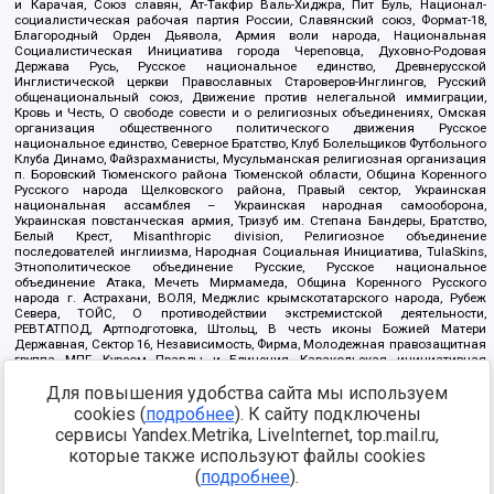
и Карачая, Союз славян, Ат-Такфир Валь-Хиджра, Пит Буль, Национал-
социалистическая рабочая партия России, Славянский союз, Формат-18,
Благородный Орден Дьявола, Армия воли народа, Национальная
Социалистическая Инициатива города Череповца, Духовно-Родовая
Держава Русь, Русское национальное единство, Древнерусской
Инглистической церкви Православных Староверов-Инглингов, Русский
общенациональный союз, Движение против нелегальной иммиграции,
Кровь и Честь, О свободе совести и о религиозных объединениях, Омская
организация общественного политического движения Русское
национальное единство, Северное Братство, Клуб Болельщиков Футбольного
Клуба Динамо, Файзрахманисты, Мусульманская религиозная организация
п. Боровский Тюменского района Тюменской области, Община Коренного
Русского народа Щелковского района, Правый сектор, Украинская
национальная ассамблея – Украинская народная самооборона,
Украинская повстанческая армия, Тризуб им. Степана Бандеры, Братство,
Белый Крест, Misanthropic division, Религиозное объединение
последователей инглиизма, Народная Социальная Инициатива, TulaSkins,
Этнополитическое объединение Русские, Русское национальное
объединение Атака, Мечеть Мирмамеда, Община Коренного Русского
народа г. Астрахани, ВОЛЯ, Меджлис крымскотатарского народа, Рубеж
Севера, ТОЙС, О противодействии экстремистской деятельности,
РЕВТАТПОД, Артподготовка, Штольц, В честь иконы Божией Матери
Державная, Сектор 16, Независимость, Фирма, Молодежная правозащитная
группа МПГ, Курсом Правды и Единения, Каракольская инициативная
группа, Автоград Крю, Союз Славянских Сил Руси, Алля-Аят,
Благотворительный пансионат Ак Умут, Русская республика Русь,
Для повышения удобства сайта мы используем
Арестантское уголовное единство, Башкорт, Нация и свобода, W.H.С., Фалунь
cookies (
подробнее
). К сайту подключены
Дафа, Иртыш Ultras, Русский Патриотический клуб-Новокузнецк/РПК,
сервисы Yandex.Metrika, LiveInternet, top.mail.ru,
Сибирский державный союз, Фонд борьбы с коррупцией, Фонд защиты прав
граждан, Штабы Навального, Совет граждан СССР Прикубанского округа г.
которые также используют файлы cookies
Краснодара
(
подробнее
).
Источник:
https://minjust.gov.ru/ru/documents/7822/
данные на