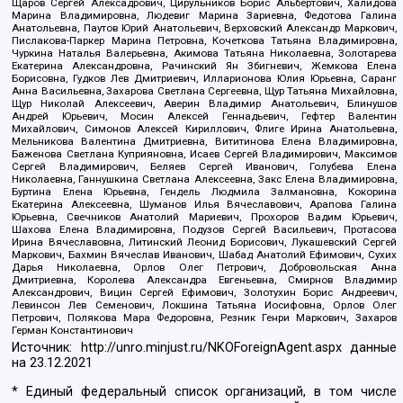
Щаров Сергей Алексадрович, Цирульников Борис Альбертович, Халидова
Марина Владимировна, Людевиг Марина Зариевна, Федотова Галина
Анатольевна, Паутов Юрий Анатольевич, Верховский Александр Маркович,
Пислакова-Паркер Марина Петровна, Кочеткова Татьяна Владимировна,
Чуркина Наталья Валерьевна, Акимова Татьяна Николаевна, Золотарева
Екатерина Александровна, Рачинский Ян Збигневич, Жемкова Елена
Борисовна, Гудков Лев Дмитриевич, Илларионова Юлия Юрьевна, Саранг
Анна Васильевна, Захарова Светлана Сергеевна, Щур Татьяна Михайловна,
Щур Николай Алексеевич, Аверин Владимир Анатольевич, Блинушов
Андрей Юрьевич, Мосин Алексей Геннадьевич, Гефтер Валентин
Михайлович, Симонов Алексей Кириллович, Флиге Ирина Анатольевна,
Мельникова Валентина Дмитриевна, Вититинова Елена Владимировна,
Баженова Светлана Куприяновна, Исаев Сергей Владимирович, Максимов
Сергей Владимирович, Беляев Сергей Иванович, Голубева Елена
Николаевна, Ганнушкина Светлана Алексеевна, Закс Елена Владимировна,
Буртина Елена Юрьевна, Гендель Людмила Залмановна, Кокорина
Екатерина Алексеевна, Шуманов Илья Вячеславович, Арапова Галина
Юрьевна, Свечников Анатолий Мариевич, Прохоров Вадим Юрьевич,
Шахова Елена Владимировна, Подузов Сергей Васильевич, Протасова
Ирина Вячеславовна, Литинский Леонид Борисович, Лукашевский Сергей
Маркович, Бахмин Вячеслав Иванович, Шабад Анатолий Ефимович, Сухих
Дарья Николаевна, Орлов Олег Петрович, Добровольская Анна
Дмитриевна, Королева Александра Евгеньевна, Смирнов Владимир
Александрович, Вицин Сергей Ефимович, Золотухин Борис Андреевич,
Левинсон Лев Семенович, Локшина Татьяна Иосифовна, Орлов Олег
Петрович, Полякова Мара Федоровна, Резник Генри Маркович, Захаров
Герман Константинович
Источник:
http://unro.minjust.ru/NKOForeignAgent.aspx
данные
на
23.12.2021
* Единый федеральный список организаций, в том числе