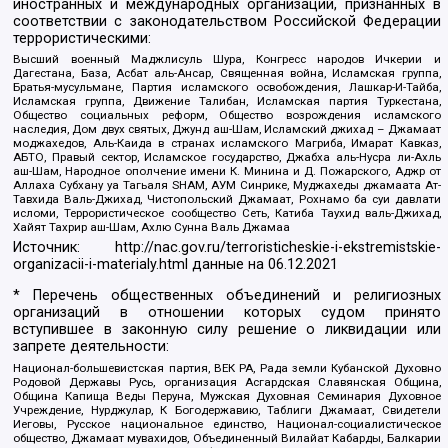
иностранных и международных организаций, признанных в
соответствии с законодательством Российской Федерации
террористическими:
Высший военный Маджлисуль Шура, Конгресс народов Ичкерии и
Дагестана, База, Асбат аль-Ансар, Священная война, Исламская группа,
Братья-мусульмане, Партия исламского освобождения, Лашкар-И-Тайба,
Исламская группа, Движение Талибан, Исламская партия Туркестана,
Общество социальных реформ, Общество возрождения исламского
наследия, Дом двух святых, Джунд аш-Шам, Исламский джихад – Джамаат
моджахедов, Аль-Каида в странах исламского Магриба, Имарат Кавказ,
АБТО, Правый сектор, Исламское государство, Джабха аль-Нусра ли-Ахль
аш-Шам, Народное ополчение имени К. Минина и Д. Пожарского, Аджр от
Аллаха Субхану уа Тагьаля SHAM, АУМ Синрике, Муджахеды джамаата Ат-
Тавхида Валь-Джихад, Чистопольский Джамаат, Рохнамо ба суи давлати
исломи, Террористическое сообщество Сеть, Катиба Таухид валь-Джихад,
Хайят Тахрир аш-Шам, Ахлю Сунна Валь Джамаа
Источник:
http://nac.gov.ru/terroristicheskie-i-ekstremistskie-
organizacii-i-materialy.html
данные на
06.12.2021
* Перечень общественных объединений и религиозных
организаций в отношении которых судом принято
вступившее в законную силу решение о ликвидации или
запрете деятельности:
Национал-большевистская партия, ВЕК РА, Рада земли Кубанской Духовно
Родовой Державы Русь, организация Асгардская Славянская Община,
Община Капища Веды Перуна, Мужская Духовная Семинария Духовное
Учреждение, Нурджулар, К Богодержавию, Таблиги Джамаат, Свидетели
Иеговы, Русское национальное единство, Национал-социалистическое
общество, Джамаат мувахидов, Объединенный Вилайат Кабарды, Балкарии