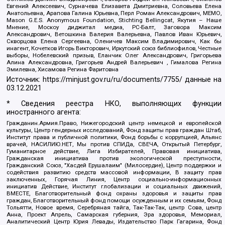
Евгений Алексеевич, Сурначева Елизавета Дмитриевна, Соловьева Елена
Анатольевна, Арапова Галина Юрьевна, Перл Роман Александрович, МЕМО,
Mason G.E.S. Anonymous Foundation, Stichting Bellingcat, Якутия – Наше
Мнение, Москоу диджитал медиа, РС-Балт, Заговора Максим
Александрович, Ветошкина Валерия Валерьевна, Павлов Иван Юрьевич,
Скворцова Елена Сергеевна, Оленичев Максим Владимирович, Как бы
инагент, Кочетков Игорь Викторович, Иркутский союз библиофилов, Честные
выборы, Нобелевский призыв, Еланчик Олег Александрович, Григорьева
Алина Александровна, Григорьев Андрей Валерьевич , Гималова Регина
Эмилевна, Хисамова Регина Фаритовна
Источник:
https://minjust.gov.ru/ru/documents/7755/
данные на
03.12.2021
* Сведения реестра НКО, выполняющих функции
иностранного агента:
Гражданин.Армия.Право, Нижегородский центр немецкой и европейской
культуры, Центр гендерных исследований, Фонд защиты прав граждан Штаб,
Институт права и публичной политики, Фонд борьбы с коррупцией, Альянс
врачей, НАСИЛИЮ.НЕТ, Мы против СПИДа, СВЕЧА, Открытый Петербург,
Гуманитарное действие, Лига Избирателей, Правовая инициатива,
Гражданская инициатива против экологической преступности,
Гражданский Союз, "Хасдей Ерушалаим" (Милосердие), Центр поддержки и
содействия развитию средств массовой информации, В защиту прав
заключенных, Горячая Линия, Центр социально-информационных
инициатив Действие, Институт глобализации и социальных движений,
ВМЕСТЕ, Благотворительный фонд охраны здоровья и защиты прав
граждан, Благотворительный фонд помощи осужденным и их семьям, Фонд
Тольятти, Новое время, Серебряная тайга, Так-Так-Так, центр Сова, центр
Анна, Проект Апрель, Самарская губерния, Эра здоровья, Мемориал,
Аналитический Центр Юрия Левады, Издательство Парк Гагарина, Фонд