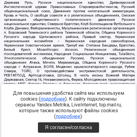
Держава Русь, Русское национальное единство, Древнерусской
Инглистической церкви Православных Староверов-Инглингов, Русский
общенациональный союз, Движение против нелегальной иммиграции,
Кровь и Честь, О свободе совести и о религиозных объединениях, Омская
организация общественного политического движения Русское
национальное единство, Северное Братство, Клуб Болельщиков Футбольного
Клуба Динамо, Файзрахманисты, Мусульманская религиозная организация
п. Боровский Тюменского района Тюменской области, Община Коренного
Русского народа Щелковского района, Правый сектор, Украинская
национальная ассамблея – Украинская народная самооборона,
Украинская повстанческая армия, Тризуб им. Степана Бандеры, Братство,
Белый Крест, Misanthropic division, Религиозное объединение
последователей инглиизма, Народная Социальная Инициатива, TulaSkins,
Этнополитическое объединение Русские, Русское национальное
объединение Атака, Мечеть Мирмамеда, Община Коренного Русского
народа г. Астрахани, ВОЛЯ, Меджлис крымскотатарского народа, Рубеж
Севера, ТОЙС, О противодействии экстремистской деятельности,
РЕВТАТПОД, Артподготовка, Штольц, В честь иконы Божией Матери
Державная, Сектор 16, Независимость, Фирма, Молодежная правозащитная
группа МПГ, Курсом Правды и Единения, Каракольская инициативная
группа, Автоград Крю, Союз Славянских Сил Руси, Алля-Аят,
Благотворительный пансионат Ак Умут, Русская республика Русь,
Для повышения удобства сайта мы используем
Арестантское уголовное единство, Башкорт, Нация и свобода, W.H.С., Фалунь
cookies (
подробнее
). К сайту подключены
Дафа, Иртыш Ultras, Русский Патриотический клуб-Новокузнецк/РПК,
сервисы Yandex.Metrika, LiveInternet, top.mail.ru,
Сибирский державный союз, Фонд борьбы с коррупцией, Фонд защиты прав
граждан, Штабы Навального, Совет граждан СССР Прикубанского округа г.
которые также используют файлы cookies
Краснодара
(
подробнее
).
Источник:
https://minjust.gov.ru/ru/documents/7822/
данные на
08.12.2021
Я согласен/согласна