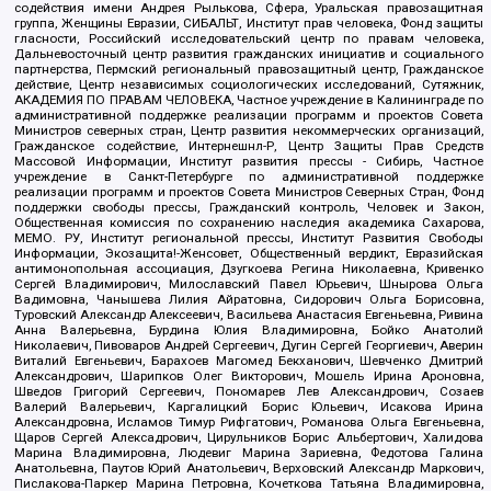
содействия имени Андрея Рылькова, Сфера, Уральская правозащитная
группа, Женщины Евразии, СИБАЛЬТ, Институт прав человека, Фонд защиты
гласности, Российский исследовательский центр по правам человека,
Дальневосточный центр развития гражданских инициатив и социального
партнерства, Пермский региональный правозащитный центр, Гражданское
действие, Центр независимых социологических исследований, Сутяжник,
АКАДЕМИЯ ПО ПРАВАМ ЧЕЛОВЕКА, Частное учреждение в Калининграде по
административной поддержке реализации программ и проектов Совета
Министров северных стран, Центр развития некоммерческих организаций,
Гражданское содействие, Интернешнл-Р, Центр Защиты Прав Средств
Массовой Информации, Институт развития прессы - Сибирь, Частное
учреждение в Санкт-Петербурге по административной поддержке
реализации программ и проектов Совета Министров Северных Стран, Фонд
поддержки свободы прессы, Гражданский контроль, Человек и Закон,
Общественная комиссия по сохранению наследия академика Сахарова,
МЕМО. РУ, Институт региональной прессы, Институт Развития Свободы
Информации, Экозащита!-Женсовет, Общественный вердикт, Евразийская
антимонопольная ассоциация, Дзугкоева Регина Николаевна, Кривенко
Сергей Владимирович, Милославский Павел Юрьевич, Шнырова Ольга
Вадимовна, Чанышева Лилия Айратовна, Сидорович Ольга Борисовна,
Туровский Александр Алексеевич, Васильева Анастасия Евгеньевна, Ривина
Анна Валерьевна, Бурдина Юлия Владимировна, Бойко Анатолий
Николаевич, Пивоваров Андрей Сергеевич, Дугин Сергей Георгиевич, Аверин
Виталий Евгеньевич, Барахоев Магомед Бекханович, Шевченко Дмитрий
Александрович, Шарипков Олег Викторович, Мошель Ирина Ароновна,
Шведов Григорий Сергеевич, Пономарев Лев Александрович, Созаев
Валерий Валерьевич, Каргалицкий Борис Юльевич, Исакова Ирина
Александровна, Исламов Тимур Рифгатович, Романова Ольга Евгеньевна,
Щаров Сергей Алексадрович, Цирульников Борис Альбертович, Халидова
Марина Владимировна, Людевиг Марина Зариевна, Федотова Галина
Анатольевна, Паутов Юрий Анатольевич, Верховский Александр Маркович,
Пислакова-Паркер Марина Петровна, Кочеткова Татьяна Владимировна,