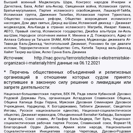
Высший военный Маджлисуль Шура, Конгресс народов Ичкерии и
Дагестана, База, Асбат аль-Ансар, Священная война, Исламская группа,
Братья-мусульмане, Партия исламского освобождения, Лашкар-И-Тайба,
Исламская группа, Движение Талибан, Исламская партия Туркестана,
Общество социальных реформ, Общество возрождения исламского
наследия, Дом двух святых, Джунд аш-Шам, Исламский джихад – Джамаат
моджахедов, Аль-Каида в странах исламского Магриба, Имарат Кавказ,
АБТО, Правый сектор, Исламское государство, Джабха аль-Нусра ли-Ахль
аш-Шам, Народное ополчение имени К. Минина и Д. Пожарского, Аджр от
Аллаха Субхану уа Тагьаля SHAM, АУМ Синрике, Муджахеды джамаата Ат-
Тавхида Валь-Джихад, Чистопольский Джамаат, Рохнамо ба суи давлати
исломи, Террористическое сообщество Сеть, Катиба Таухид валь-Джихад,
Хайят Тахрир аш-Шам, Ахлю Сунна Валь Джамаа
Источник:
http://nac.gov.ru/terroristicheskie-i-ekstremistskie-
organizacii-i-materialy.html
данные на
06.12.2021
* Перечень общественных объединений и религиозных
организаций в отношении которых судом принято
вступившее в законную силу решение о ликвидации или
запрете деятельности:
Национал-большевистская партия, ВЕК РА, Рада земли Кубанской Духовно
Родовой Державы Русь, организация Асгардская Славянская Община,
Община Капища Веды Перуна, Мужская Духовная Семинария Духовное
Учреждение, Нурджулар, К Богодержавию, Таблиги Джамаат, Свидетели
Иеговы, Русское национальное единство, Национал-социалистическое
общество, Джамаат мувахидов, Объединенный Вилайат Кабарды, Балкарии
и Карачая, Союз славян, Ат-Такфир Валь-Хиджра, Пит Буль, Национал-
социалистическая рабочая партия России, Славянский союз, Формат-18,
Благородный Орден Дьявола, Армия воли народа, Национальная
Социалистическая Инициатива города Череповца, Духовно-Родовая