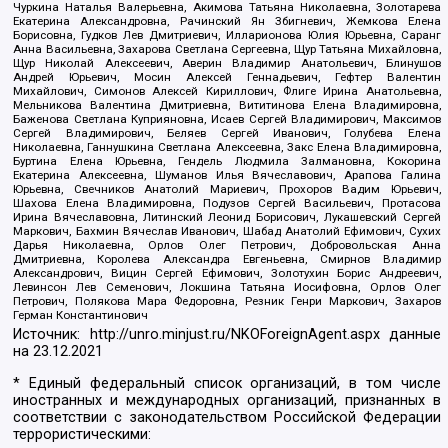
Чуркина Наталья Валерьевна, Акимова Татьяна Николаевна, Золотарева
Екатерина Александровна, Рачинский Ян Збигневич, Жемкова Елена
Борисовна, Гудков Лев Дмитриевич, Илларионова Юлия Юрьевна, Саранг
Анна Васильевна, Захарова Светлана Сергеевна, Щур Татьяна Михайловна,
Щур Николай Алексеевич, Аверин Владимир Анатольевич, Блинушов
Андрей Юрьевич, Мосин Алексей Геннадьевич, Гефтер Валентин
Михайлович, Симонов Алексей Кириллович, Флиге Ирина Анатольевна,
Мельникова Валентина Дмитриевна, Вититинова Елена Владимировна,
Баженова Светлана Куприяновна, Исаев Сергей Владимирович, Максимов
Сергей Владимирович, Беляев Сергей Иванович, Голубева Елена
Николаевна, Ганнушкина Светлана Алексеевна, Закс Елена Владимировна,
Буртина Елена Юрьевна, Гендель Людмила Залмановна, Кокорина
Екатерина Алексеевна, Шуманов Илья Вячеславович, Арапова Галина
Юрьевна, Свечников Анатолий Мариевич, Прохоров Вадим Юрьевич,
Шахова Елена Владимировна, Подузов Сергей Васильевич, Протасова
Ирина Вячеславовна, Литинский Леонид Борисович, Лукашевский Сергей
Маркович, Бахмин Вячеслав Иванович, Шабад Анатолий Ефимович, Сухих
Дарья Николаевна, Орлов Олег Петрович, Добровольская Анна
Дмитриевна, Королева Александра Евгеньевна, Смирнов Владимир
Александрович, Вицин Сергей Ефимович, Золотухин Борис Андреевич,
Левинсон Лев Семенович, Локшина Татьяна Иосифовна, Орлов Олег
Петрович, Полякова Мара Федоровна, Резник Генри Маркович, Захаров
Герман Константинович
Источник:
http://unro.minjust.ru/NKOForeignAgent.aspx
данные
на
23.12.2021
* Единый федеральный список организаций, в том числе
иностранных и международных организаций, признанных в
соответствии с законодательством Российской Федерации
террористическими: