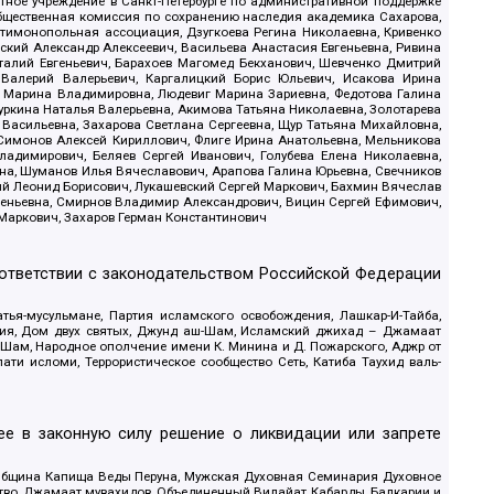
стное учреждение в Санкт-Петербурге по административной поддержке
Общественная комиссия по сохранению наследия академика Сахарова,
нтимонопольная ассоциация, Дзугкоева Регина Николаевна, Кривенко
кий Александр Алексеевич, Васильева Анастасия Евгеньевна, Ривина
италий Евгеньевич, Барахоев Магомед Бекханович, Шевченко Дмитрий
 Валерий Валерьевич, Каргалицкий Борис Юльевич, Исакова Ирина
ва Марина Владимировна, Людевиг Марина Зариевна, Федотова Галина
уркина Наталья Валерьевна, Акимова Татьяна Николаевна, Золотарева
 Васильевна, Захарова Светлана Сергеевна, Щур Татьяна Михайловна,
 Симонов Алексей Кириллович, Флиге Ирина Анатольевна, Мельникова
адимирович, Беляев Сергей Иванович, Голубева Елена Николаевна,
вна, Шуманов Илья Вячеславович, Арапова Галина Юрьевна, Свечников
ий Леонид Борисович, Лукашевский Сергей Маркович, Бахмин Вячеслав
геньевна, Смирнов Владимир Александрович, Вицин Сергей Ефимович,
 Маркович, Захаров Герман Константинович
оответствии с законодательством Российской Федерации
тья-мусульмане, Партия исламского освобождения, Лашкар-И-Тайба,
дия, Дом двух святых, Джунд аш-Шам, Исламский джихад – Джамаат
ш-Шам, Народное ополчение имени К. Минина и Д. Пожарского, Аджр от
и исломи, Террористическое сообщество Сеть, Катиба Таухид валь-
е в законную силу решение о ликвидации или запрете
 Община Капища Веды Перуна, Мужская Духовная Семинария Духовное
ство, Джамаат мувахидов, Объединенный Вилайат Кабарды, Балкарии и