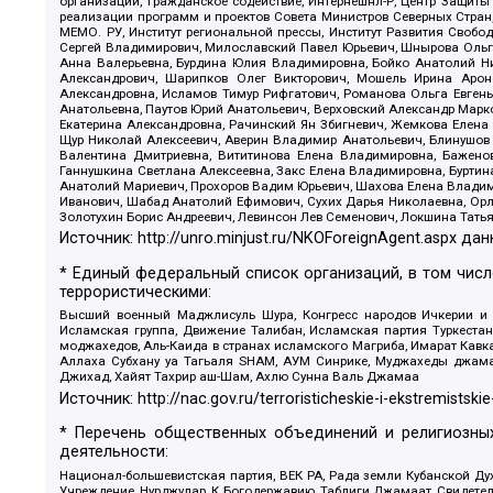
организаций, Гражданское содействие, Интернешнл-Р, Центр Защиты
реализации программ и проектов Совета Министров Северных Стран
МЕМО. РУ, Институт региональной прессы, Институт Развития Своб
Сергей Владимирович, Милославский Павел Юрьевич, Шнырова Ольга
Анна Валерьевна, Бурдина Юлия Владимировна, Бойко Анатолий Ник
Александрович, Шарипков Олег Викторович, Мошель Ирина Ароно
Александровна, Исламов Тимур Рифгатович, Романова Ольга Евгень
Анатольевна, Паутов Юрий Анатольевич, Верховский Александр Марк
Екатерина Александровна, Рачинский Ян Збигневич, Жемкова Елена 
Щур Николай Алексеевич, Аверин Владимир Анатольевич, Блинушов 
Валентина Дмитриевна, Вититинова Елена Владимировна, Баженов
Ганнушкина Светлана Алексеевна, Закс Елена Владимировна, Буртин
Анатолий Мариевич, Прохоров Вадим Юрьевич, Шахова Елена Владими
Иванович, Шабад Анатолий Ефимович, Сухих Дарья Николаевна, Орл
Золотухин Борис Андреевич, Левинсон Лев Семенович, Локшина Тать
Источник:
http://unro.minjust.ru/NKOForeignAgent.aspx
дан
* Единый федеральный список организаций, в том чис
террористическими:
Высший военный Маджлисуль Шура, Конгресс народов Ичкерии и Да
Исламская группа, Движение Талибан, Исламская партия Туркест
моджахедов, Аль-Каида в странах исламского Магриба, Имарат Кавка
Аллаха Субхану уа Тагьаля SHAM, АУМ Синрике, Муджахеды джамаа
Джихад, Хайят Тахрир аш-Шам, Ахлю Сунна Валь Джамаа
Источник:
http://nac.gov.ru/terroristicheskie-i-ekstremistskie
* Перечень общественных объединений и религиозных
деятельности:
Национал-большевистская партия, ВЕК РА, Рада земли Кубанской 
Учреждение, Нурджулар, К Богодержавию, Таблиги Джамаат, Свидете