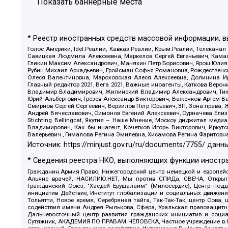
Показать баннерные места
* Реестр иностранных средств массовой информации, 
Голос Америки, Idel.Реалии, Кавказ.Реалии, Крым.Реалии, Телеканал
Савицкая Людмила Алексеевна, Маркелов Сергей Евгеньевич, Камал
Гликин Максим Александрович, Маняхин Петр Борисович, Ярош Юлия П
Рубин Михаил Аркадьевич, Гройсман Софья Романовна, Рождественски
Олеся Валентиновна, Мароховская Алеся Алексеевна, Долинина И
Главный редактор 2021, Вега 2021, Важные иноагенты, Каткова Вер
Владимир Владимирович, Жилинский Владимир Александрович, Тихон
Юрий Альбертович, Грезев Александр Викторович, Важенков Артем В
Смирнов Сергей Сергеевич, Верзилов Петр Юрьевич, ЗП, Зона прав
Андрей Вячеславович, Симонов Евгений Алексеевич, Сурначева Елиз
Stichting Bellingcat, Якутия – Наше Мнение, Москоу диджитал мед
Владимирович, Как бы инагент, Кочетков Игорь Викторович, Иркут
Валерьевич , Гималова Регина Эмилевна, Хисамова Регина Фаритовн
Источник:
https://minjust.gov.ru/ru/documents/7755/
данны
* Сведения реестра НКО, выполняющих функции иностра
Гражданин.Армия.Право, Нижегородский центр немецкой и европейск
Альянс врачей, НАСИЛИЮ.НЕТ, Мы против СПИДа, СВЕЧА, Открытый
Гражданский Союз, "Хасдей Ерушалаим" (Милосердие), Центр под
инициатив Действие, Институт глобализации и социальных движен
Тольятти, Новое время, Серебряная тайга, Так-Так-Так, центр Сова
содействия имени Андрея Рылькова, Сфера, Уральская правозащитна
Дальневосточный центр развития гражданских инициатив и социа
Сутяжник, АКАДЕМИЯ ПО ПРАВАМ ЧЕЛОВЕКА, Частное учреждение в Ка