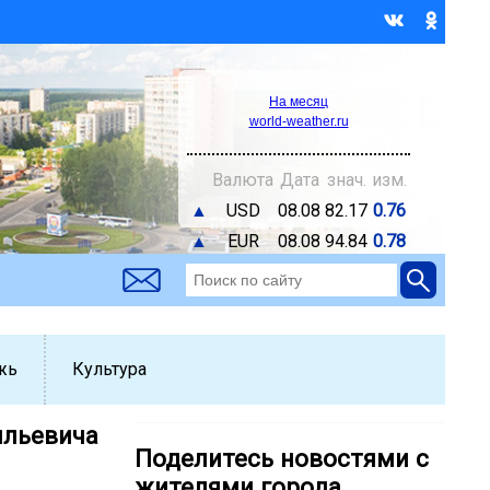
На месяц
world-weather.ru
Валюта
Дата
знач.
изм.
▲
USD
08.08
82.17
0.76
▲
EUR
08.08
94.84
0.78
жь
Культура
ильевича
Поделитесь новостями с
жителями города