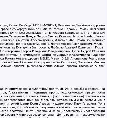
.Реалии, Радио Свобода, MEDIUM-ORIENT, Пономарев Лев Александрович,
ервое антикоррупционное СМИ, VTimes.io, Баданин Роман Сергеевич,
ова Юлия Сергеевна, Маетная Елизавета Витальевна, The Insider SIA,
ич, Телеканал Дождь, Петров Степан Юрьевич, Istories fonds, Шмагун
иковский Дмитрий Александрович, Альтаир 2021, Ромашки монолит,
, Костылева Полина Владимировна, Лютов Александр Иванович, Жилкин
, Кильтау Екатерина Викторовна, Любарев Аркадий Ефимович, Гурман
й Викторович, Егоров Владимир Владимирович, Гусев Андрей Юрьевич,
ская Екатерина Дмитриевна, Сотников Даниил Владимирович, Захаров
ерл Роман Александрович, МЕМО, Mason G.E.S. Anonymous Foundation,
, Павлов Иван Юрьевич, Скворцова Елена Сергеевна, Оленичев Максим
 Александрович, Григорьева Алина Александровна, Григорьев Андрей
б, Институт права и публичной политики, Фонд борьбы с коррупцией,
ива, Гражданская инициатива против экологической преступности,
рав заключенных, Горячая Линия, Центр социально-информационных
дан, Благотворительный фонд помощи осужденным и их семьям, Фонд
 Аналитический Центр Юрия Левады, Издательство Парк Гагарина, Фонд
гласности, Российский исследовательский центр по правам человека,
ское действие, Центр независимых социологических исследований,
в Совета Министров северных стран, Центр развития некоммерческих