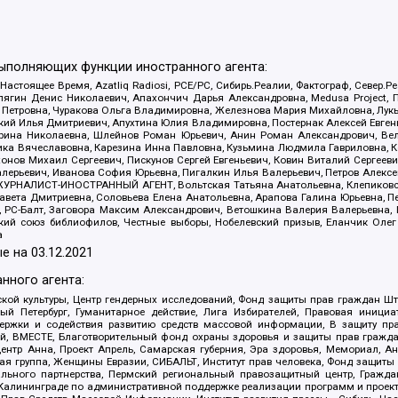
выполняющих функции иностранного агента:
 Настоящее Время, Azatliq Radiosi, PCE/PC, Сибирь.Реалии, Фактограф, Север
ягин Денис Николаевич, Апахончич Дарья Александровна, Medusa Project, П
етровна, Чуракова Ольга Владимировна, Железнова Мария Михайловна, Лукьян
й Илья Дмитриевич, Апухтина Юлия Владимировна, Постернак Алексей Евгеньев
рина Николаевна, Шлейнов Роман Юрьевич, Анин Роман Александрович, Вел
оника Вячеславовна, Карезина Инна Павловна, Кузьмина Людмила Гавриловна
ов Михаил Сергеевич, Пискунов Сергей Евгеньевич, Ковин Виталий Сергеевич
алерьевич, Иванова София Юрьевна, Пигалкин Илья Валерьевич, Петров Алексе
а, ЖУРНАЛИСТ-ИНОСТРАННЫЙ АГЕНТ, Вольтская Татьяна Анатольевна, Клепиков
авета Дмитриевна, Соловьева Елена Анатольевна, Арапова Галина Юрьевна, П
иа, РС-Балт, Заговора Максим Александрович, Ветошкина Валерия Валерьевна
ский союз библиофилов, Честные выборы, Нобелевский призыв, Еланчик Олег
а
е на
03.12.2021
нного агента:
ой культуры, Центр гендерных исследований, Фонд защиты прав граждан Шта
 Петербург, Гуманитарное действие, Лига Избирателей, Правовая инициат
держки и содействия развитию средств массовой информации, В защиту п
ий, ВМЕСТЕ, Благотворительный фонд охраны здоровья и защиты прав граж
, центр Анна, Проект Апрель, Самарская губерния, Эра здоровья, Мемориал,
я группа, Женщины Евразии, СИБАЛЬТ, Институт прав человека, Фонд защиты 
льного партнерства, Пермский региональный правозащитный центр, Граждан
лининграде по административной поддержке реализации программ и проекто