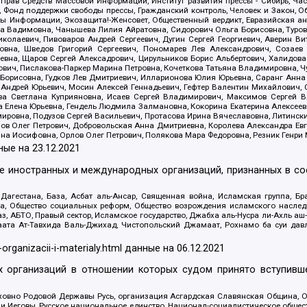
 Прав Средств Массовой Информации, Институт развития прессы - Сибирь, Ча
, Фонд поддержки свободы прессы, Гражданский контроль, Человек и Закон, 
оды Информации, Экозащита!-Женсовет, Общественный вердикт, Евразийская а
 Вадимовна, Чанышева Лилия Айратовна, Сидорович Ольга Борисовна, Туровс
олаевич, Пивоваров Андрей Сергеевич, Дугин Сергей Георгиевич, Аверин В
вна, Шведов Григорий Сергеевич, Пономарев Лев Александрович, Созаев
евна, Щаров Сергей Алексадрович, Цирульников Борис Альбертович, Халидо
ович, Пислакова-Паркер Марина Петровна, Кочеткова Татьяна Владимировна, Ч
Борисовна, Гудков Лев Дмитриевич, Илларионова Юлия Юрьевна, Саранг Анна
Андрей Юрьевич, Мосин Алексей Геннадьевич, Гефтер Валентин Михайлович,
а Светлана Куприяновна, Исаев Сергей Владимирович, Максимов Сергей Вл
а Елена Юрьевна, Гендель Людмила Залмановна, Кокорина Екатерина Алексее
ровна, Подузов Сергей Васильевич, Протасова Ирина Вячеславовна, Литинск
ов Олег Петрович, Добровольская Анна Дмитриевна, Королева Александра Ев
яна Иосифовна, Орлов Олег Петрович, Полякова Мара Федоровна, Резник Генри
ные на
23.12.2021
ле иностранных и международных организаций, признанных в с
гестана, База, Асбат аль-Ансар, Священная война, Исламская группа, Бра
ана, Общество социальных реформ, Общество возрождения исламского насле
з, АБТО, Правый сектор, Исламское государство, Джабха аль-Нусра ли-Ахль а
та Ат-Тавхида Валь-Джихад, Чистопольский Джамаат, Рохнамо ба суи давлат
-organizacii-i-materialy.html
данные на
06.12.2021
 организаций в отношении которых судом принято вступивше
Духовно Родовой Державы Русь, организация Асгардская Славянская Община,
ли Иеговы, Русское национальное единство, Национал-социалистическое обще