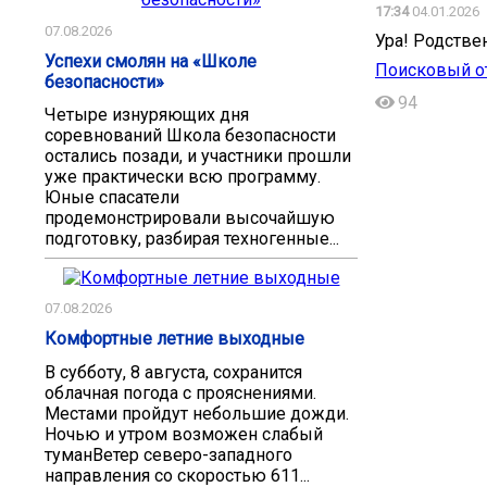
17:34
04.01.2026
07.08.2026
Ура! Родстве
Успехи смолян на «Школе
Поисковый от
безопасности»
94
Четыре изнуряющих дня
соревнований Школа безопасности
остались позади, и участники прошли
уже практически всю программу.
Юные спасатели
продемонстрировали высочайшую
подготовку, разбирая техногенные...
07.08.2026
Комфортные летние выходные
В субботу, 8 августа, сохранится
облачная погода с прояснениями.
Местами пройдут небольшие дожди.
Ночью и утром возможен слабый
туманВетер северо-западного
направления со скоростью 611...